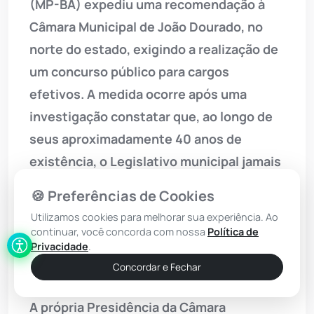
(MP-BA) expediu uma recomendação à
Câmara Municipal de João Dourado, no
norte do estado, exigindo a realização de
um concurso público para cargos
efetivos. A medida ocorre após uma
investigação constatar que, ao longo de
seus aproximadamente 40 anos de
existência, o Legislativo municipal jamais
realizou um concurso público desde a sua
🍪 Preferências de Cookies
criação. Atualmente, a Casa funciona de
Utilizamos cookies para melhorar sua experiência. Ao
forma integral com 14 ocupantes de
continuar, você concorda com nossa
Política de
Privacidade
.
cargos comissionados e 12 prestadores
Concordar e Fechar
de serviço temporário.
A própria Presidência da Câmara