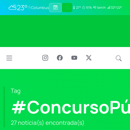
⛅
23°
Columbus
27°
91%
4km/h
32°/22°
Tag
#ConcursoPú
27 notícia(s) encontrada(s)