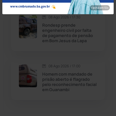
Dom Basílio
(391)
Fecha em 8s
Economia
(1236)
08 Ago 2026 / 17:30
Rondesp prende
Educação
(232)
engenheiro civil por falta
de pagamento de pensão
em Bom Jesus da Lapa
Érico Cardoso
(82)
Esportes
(522)
08 Ago 2026 / 17:00
Eventos
(24)
Homem com mandado de
prisão aberto é flagrado
pelo reconhecimento facial
Feira da Mata
(23)
em Guanambi
Guajeru
(130)
Guanambi
(3501)