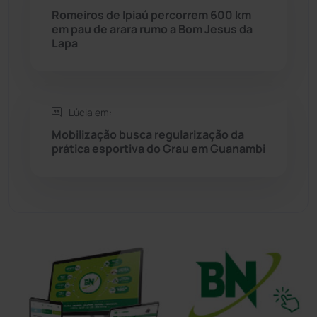
Sudoeste Baiano
(1530)
Romeiros de Ipiaú percorrem 600 km
em pau de arara rumo a Bom Jesus da
Lapa
Tanhaçu
(426)
Tanque Novo
(126)
Lúcia em:
Tecnologia
(12)
Mobilização busca regularização da
prática esportiva do Grau em Guanambi
Urandi
(157)
Vitória da Conquista
(2516)