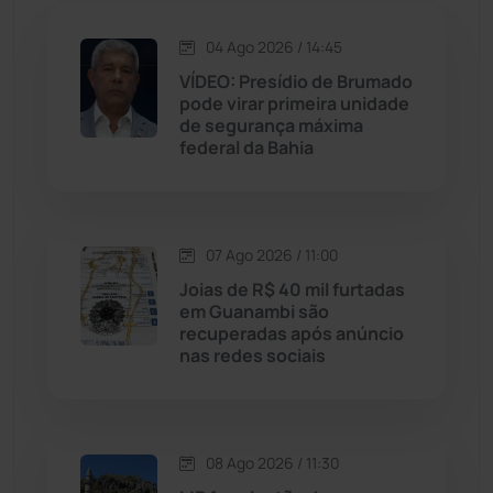
Jequié
(314)
04 Ago 2026 / 14:45
VÍDEO: Presídio de Brumado
pode virar primeira unidade
Jussiape
(98)
de segurança máxima
federal da Bahia
Justiça
(1470)
Lagoa Real
(182)
07 Ago 2026 / 11:00
Licínio de Almeida
(118)
Joias de R$ 40 mil furtadas
em Guanambi são
recuperadas após anúncio
Livramento de Nossa...
(1338)
nas redes sociais
Macaúbas
(715)
08 Ago 2026 / 11:30
Maetinga
(101)