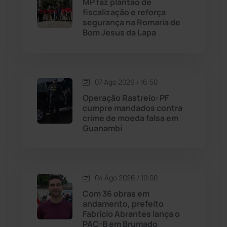
MP faz plantão de
fiscalização e reforça
Malhada
(82)
segurança na Romaria de
Bom Jesus da Lapa
Malhada de Pedras
(508)
Matina
(71)
07 Ago 2026 / 16:50
Operação Rastreio: PF
Mortugaba
(31)
cumpre mandados contra
crime de moeda falsa em
Guanambi
Mundo
(437)
Oliveira dos Brejinhos
(67)
04 Ago 2026 / 10:00
Palmas de Monte Alto
(263)
Com 36 obras em
andamento, prefeito
Paramirim
(342)
Fabrício Abrantes lança o
PAC-B em Brumado