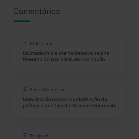
Riacho de Santana
(309)
Comentários
Rio de Contas
(411)
Rio do Antônio
(203)
M. M. L em:
Brumado inicia oferta da nova vacina
Rio do Pires
(98)
Pneumo 20 nas salas de vacinação
Saúde
(2429)
Edson Mauro em:
Seabra
(51)
Mobilização busca regularização da
prática esportiva do Grau em Guanambi
Sebastião Laranjeiras
(96)
Sítio do Mato
(42)
Rúbia em: