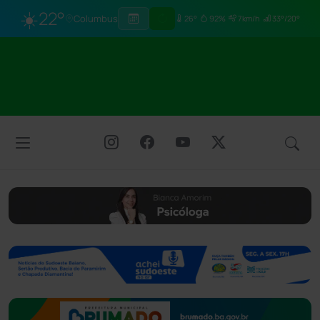
☀️
22°
Columbus
26°
92%
7km/h
33°/20°