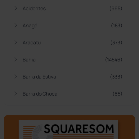
Acidentes
(665)
Anagé
(183)
Aracatu
(373)
Bahia
(14546)
Barra da Estiva
(333)
Barra do Choça
(65)
Belo Campo
(57)
Bom Jesus da Lapa
(510)