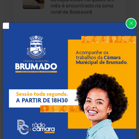
Cândido Sales
(121)
mês é encontrado na zona
rural de Ibiassucê
Caraíbas
(103)
Carinhanha
(300)
08 Ago 2026 / 18:30
Botuporã alcança melhor
Caturama
(65)
desempenho no Ensino
Médio da Bahia no Ideb
2025
Chapada Diamantina
(430)
Condeúba
(133)
08 Ago 2026 / 18:00
Contendas do Sincorá
(79)
Menor de 13 anos é
apreendido pilotando
Cordeiros
(49)
motocicleta furtada em
Guanambi