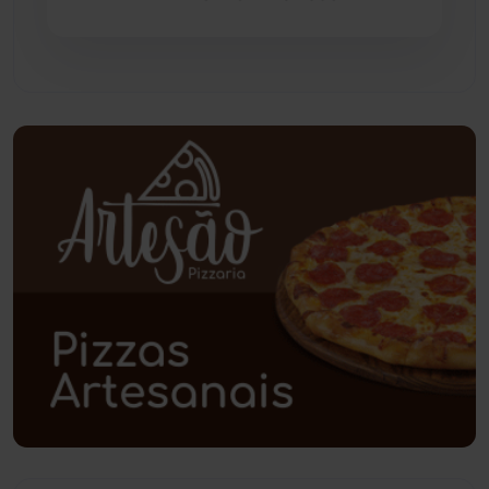
Pindaí
(103)
Piripá
(90)
Planalto
(59)
Poções
(182)
Polícia Civil
(59)
Polícia Militar
(27)
Política
(03)
Presidente Jânio Qu...
(125)