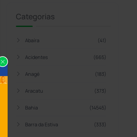
Categorias
Abaíra
(41)
Acidentes
(665)
Anagé
(183)
Aracatu
(373)
Bahia
(14545)
Barra da Estiva
(333)