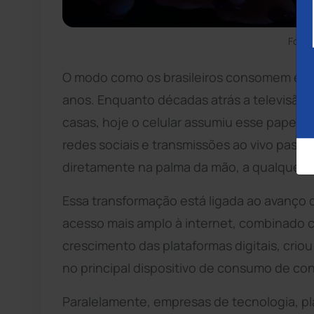
Foto:
O modo como os brasileiros consomem ent
anos. Enquanto décadas atrás a televisão 
casas, hoje o celular assumiu esse papel de
redes sociais e transmissões ao vivo passara
diretamente na palma da mão, a qualquer h
Essa transformação está ligada ao avanço 
acesso mais amplo à internet, combinado co
crescimento das plataformas digitais, cri
no principal dispositivo de consumo de con
Paralelamente, empresas de tecnologia, p