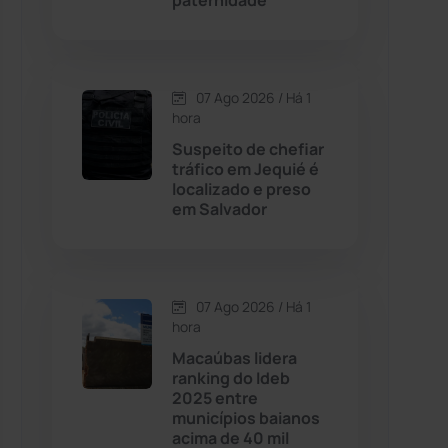
paternidade
Contendas do Sincorá
(79)
07 Ago 2026 / Há 1
Cordeiros
(49)
hora
Suspeito de chefiar
Dom Basílio
(391)
tráfico em Jequié é
localizado e preso
em Salvador
Economia
(1235)
Educação
(232)
07 Ago 2026 / Há 1
Érico Cardoso
(82)
hora
Macaúbas lidera
ranking do Ideb
Esportes
(522)
2025 entre
municípios baianos
Eventos
(24)
acima de 40 mil