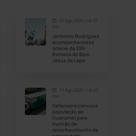
Caetanos
(47)
Caetité
(1504)
07 Ago 2026 / Há 10
min
Candiba
(157)
Jerônimo Rodrigues
acompanha missa
solene da 335ª
Cândido Sales
(121)
Romaria do Bom
Jesus da Lapa
Caraíbas
(103)
Carinhanha
(299)
07 Ago 2026 / Há 40
min
Caturama
(65)
Defensora convoca
população de
Guanambi para
Chapada Diamantina
(430)
mutirão de
reconhecimento de
Condeúba
(133)