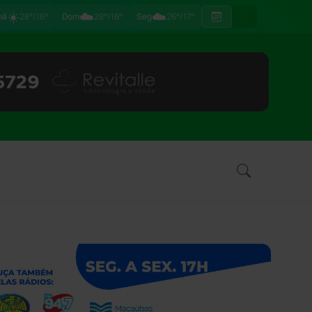
☀️
☁️
☁️
hã
28°/16°
Dom
28°/16°
Seg
26°/17°