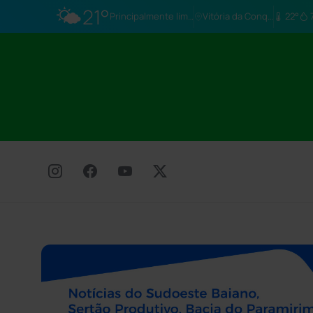
🌤️
21°
Principalmente limpo
Vitória da Conq…
22°