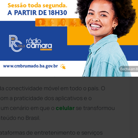
 Divulgação
retenimento mudou bastante nos últimos
ocupava o posto mais importante dentro das
 forma definitiva. Plataformas de streaming,
m a fazer parte da rotina diária dos brasileiros
Fecha em 7
ora e em qualquer lugar.
da conectividade móvel em todo o país. O
m a praticidade dos aplicativos e o
ou um cenário em que o
celular
se transformou
teúdo no Brasil.
lataformas de entretenimento e serviços