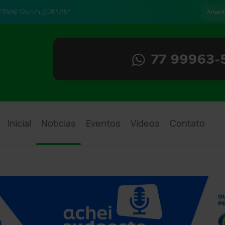
73%
12km/h
26°/15°
Aman
Inicial
Notícias
Eventos
Vídeos
Contato