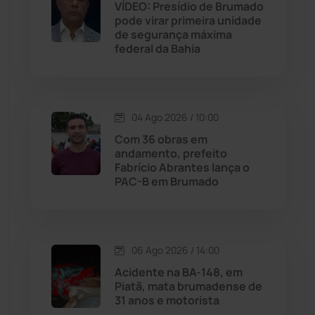
VÍDEO: Presídio de Brumado
Jequié
(314)
pode virar primeira unidade
de segurança máxima
federal da Bahia
Jussiape
(97)
Justiça
(1468)
04 Ago 2026 / 10:00
Lagoa Real
(182)
Com 36 obras em
andamento, prefeito
Licínio de Almeida
(118)
Fabrício Abrantes lança o
PAC-B em Brumado
Livramento de Nossa...
(1338)
Macaúbas
(714)
06 Ago 2026 / 14:00
Acidente na BA-148, em
Maetinga
(101)
Piatã, mata brumadense de
31 anos e motorista