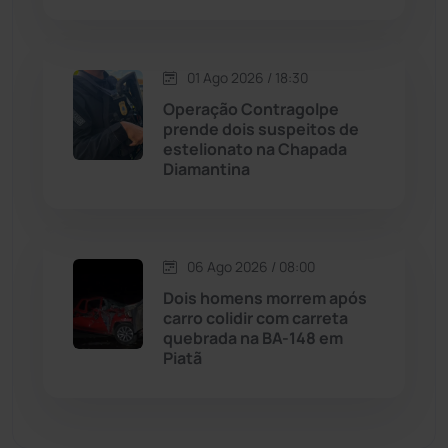
Malhada
(82)
Malhada de Pedras
(508)
01 Ago 2026 / 18:30
Operação Contragolpe
Matina
(71)
prende dois suspeitos de
estelionato na Chapada
Diamantina
Mortugaba
(31)
Mundo
(437)
06 Ago 2026 / 08:00
Oliveira dos Brejinhos
(67)
Dois homens morrem após
carro colidir com carreta
Palmas de Monte Alto
(260)
quebrada na BA-148 em
Piatã
Paramirim
(342)
Pindaí
(103)