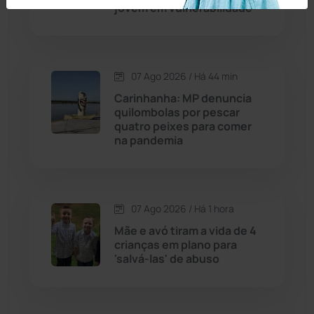
jovem em vulnerabilidade
Caraíbas
(103)
Carinhanha
(300)
07 Ago 2026 / Há 44 min
Carinhanha: MP denuncia
Caturama
(65)
quilombolas por pescar
quatro peixes para comer
na pandemia
Chapada Diamantina
(430)
Condeúba
(133)
07 Ago 2026 / Há 1 hora
Contendas do Sincorá
(79)
Mãe e avó tiram a vida de 4
crianças em plano para
Cordeiros
(49)
'salvá-las' de abuso
Dom Basílio
(391)