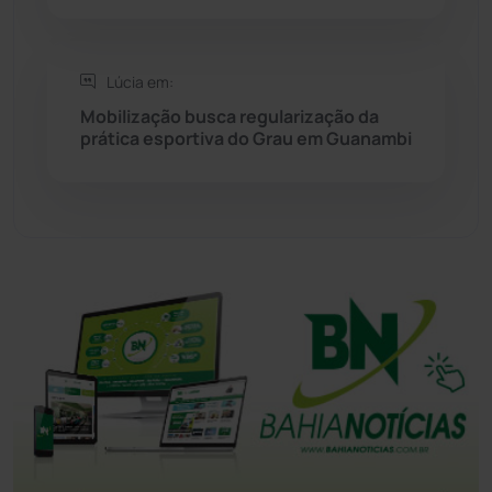
Tanhaçu
(426)
Lúcia em:
Tanque Novo
(126)
Mobilização busca regularização da
prática esportiva do Grau em Guanambi
Tecnologia
(12)
Urandi
(157)
Vitória da Conquista
(2514)