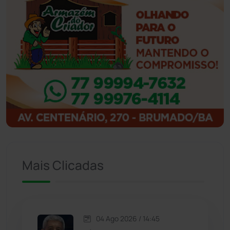
Ibiassucê
(167)
Ibicoara
(221)
Ibipitanga
(116)
Ibitiara
(32)
Igaporã
(218)
Ituaçu
(256)
Mais Clicadas
Iuiu
(173)
Jacaraci
(97)
04 Ago 2026 / 14:45