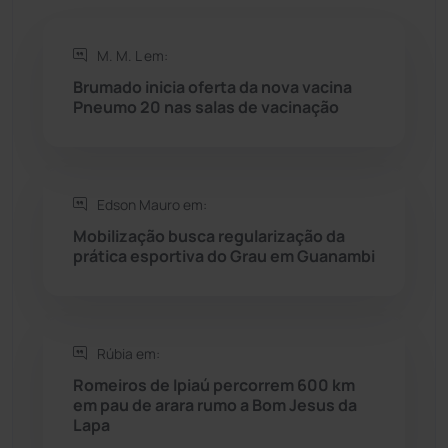
Rio de Contas
(410)
M. M. L em:
Brumado inicia oferta da nova vacina
Rio do Antônio
(203)
Pneumo 20 nas salas de vacinação
Rio do Pires
(98)
Edson Mauro em:
Saúde
(2427)
Mobilização busca regularização da
prática esportiva do Grau em Guanambi
Seabra
(50)
Sebastião Laranjeiras
(96)
Rúbia em:
Sítio do Mato
(42)
Romeiros de Ipiaú percorrem 600 km
em pau de arara rumo a Bom Jesus da
Lapa
Sudoeste Baiano
(1530)