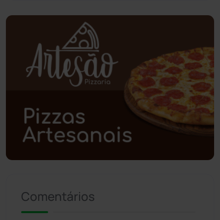
Piripá
(90)
Planalto
(59)
Poções
(182)
Polícia Civil
(58)
Polícia Militar
(27)
Política
(03)
Presidente Jânio Qu...
(125)
Comentários
Riacho de Santana
(309)