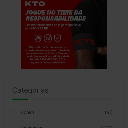
Jogue com responsabilidade. 18+
Categorias
Abaíra
(41)
Acidentes
(665)