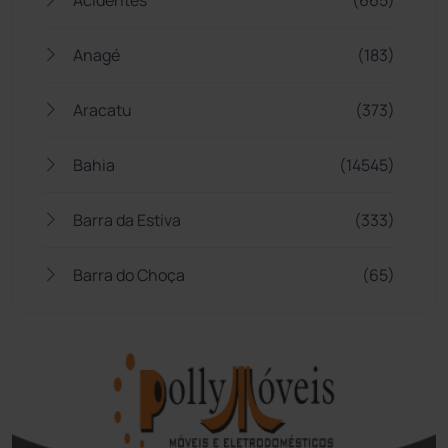
Anagé
(183)
Aracatu
(373)
Bahia
(14545)
Barra da Estiva
(333)
Barra do Choça
(65)
Belo Campo
(57)
Bom Jesus da Lapa
(507)
Boquira
(152)