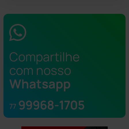
Compartilhe
com nosso
Whatsapp
99968-1705
77