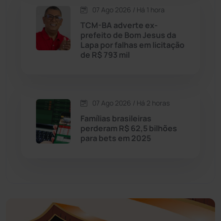
07 Ago 2026 / Há 1 hora
Economia
(1235)
TCM-BA adverte ex-
prefeito de Bom Jesus da
Educação
(232)
Lapa por falhas em licitação
de R$ 793 mil
Érico Cardoso
(82)
Esportes
(522)
07 Ago 2026 / Há 2 horas
Famílias brasileiras
Eventos
(24)
perderam R$ 62,5 bilhões
para bets em 2025
Feira da Mata
(23)
Guajeru
(130)
Guanambi
(3496)