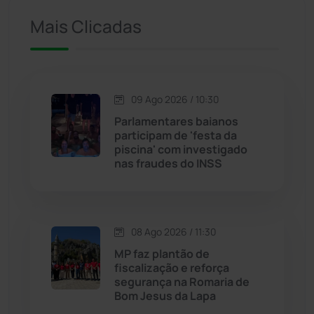
Mais Clicadas
Iuiu
(174)
Jacaraci
(97)
09 Ago 2026 / 10:30
Jequié
(314)
Parlamentares baianos
participam de 'festa da
piscina' com investigado
Jussiape
(98)
nas fraudes do INSS
Justiça
(1472)
Lagoa Real
(182)
08 Ago 2026 / 11:30
MP faz plantão de
Licínio de Almeida
(118)
fiscalização e reforça
segurança na Romaria de
Bom Jesus da Lapa
Livramento de Nossa...
(1340)