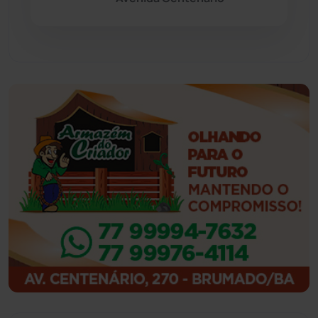
Feira da Mata
(23)
Guajeru
(130)
Guanambi
(3503)
Ibiassucê
(168)
Ibicoara
(221)
Ibipitanga
(116)
Ibitiara
(33)
Igaporã
(218)
Ituaçu
(256)