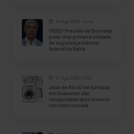
Macaúbas
(715)
04 Ago 2026 / 14:45
Maetinga
(101)
VÍDEO: Presídio de Brumado
pode virar primeira unidade
de segurança máxima
Malhada
(82)
federal da Bahia
Malhada de Pedras
(508)
Matina
(71)
07 Ago 2026 / 11:00
Joias de R$ 40 mil furtadas
em Guanambi são
Mortugaba
(31)
recuperadas após anúncio
nas redes sociais
Mundo
(438)
Oliveira dos Brejinhos
(67)