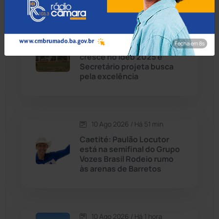
Caetité
(1505)
10 Ago 2026 / Há 21 min
Candiba
(157)
Fecha em 7s
Educação de Livramento
cresce no Ideb 2025 e
Cândido Sales
(121)
Secretário projeta busca
pela excelência
Caraíbas
(103)
Carinhanha
(300)
10 Ago 2026 / Há 51 min
Caetité: Paulão Locutor
Caturama
(66)
está na semifinal do Grupo
Vozes Brasil Rodeio rumo
às arenas de Barretos
Chapada Diamantina
(430)
Condeúba
(133)
10 Ago 2026 / Há 1 hora