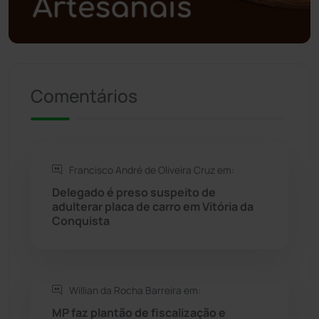
Política
(03)
Presidente Jânio Qu...
(125)
Comentários
Riacho de Santana
(309)
Rio de Contas
(411)
Francisco André de Oliveira Cruz em:
Rio do Antônio
(203)
Delegado é preso suspeito de
adulterar placa de carro em Vitória da
Rio do Pires
(98)
Conquista
Saúde
(2430)
Willian da Rocha Barreira em:
Seabra
(51)
MP faz plantão de fiscalização e