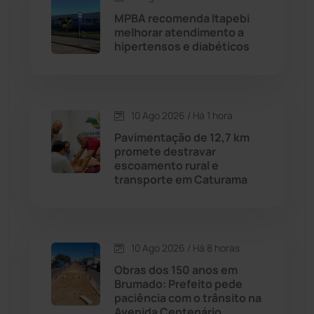
Contendas do Sincorá
(79)
MPBA recomenda Itapebi
melhorar atendimento a
Cordeiros
(49)
hipertensos e diabéticos
Dom Basílio
(391)
10 Ago 2026 / Há 1 hora
Economia
(1236)
Pavimentação de 12,7 km
promete destravar
Educação
(232)
escoamento rural e
transporte em Caturama
Érico Cardoso
(82)
Esportes
(522)
10 Ago 2026 / Há 8 horas
Obras dos 150 anos em
Eventos
(24)
Brumado: Prefeito pede
paciência com o trânsito na
Avenida Centenário