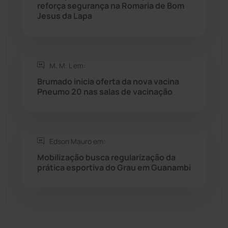
reforça segurança na Romaria de Bom
Sebastião Laranjeiras
(96)
Jesus da Lapa
Sítio do Mato
(42)
Sudoeste Baiano
(1531)
M. M. L em:
Brumado inicia oferta da nova vacina
Pneumo 20 nas salas de vacinação
Tanhaçu
(427)
Tanque Novo
(126)
Edson Mauro em:
Tecnologia
(12)
Mobilização busca regularização da
prática esportiva do Grau em Guanambi
Urandi
(158)
Vitória da Conquista
(2517)