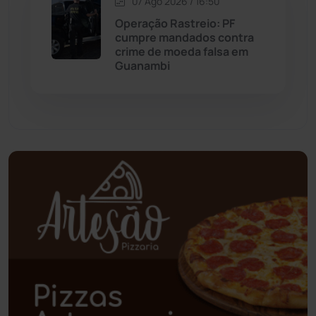
07 Ago 2026 / 16:50
Operação Rastreio: PF
Palmas de Monte Alto
(266)
cumpre mandados contra
crime de moeda falsa em
Paramirim
(342)
Guanambi
Pindaí
(103)
Piripá
(90)
Planalto
(59)
Poções
(182)
Polícia Civil
(61)
Polícia Militar
(28)