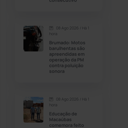
consecutivo
Contendas do Sincorá
(79)
08 Ago 2026 / Há 1
Cordeiros
(49)
hora
Brumado: Motos
Dom Basílio
(391)
barulhentas são
apreendidas em
operação da PM
Economia
(1236)
contra poluição
sonora
Educação
(232)
Érico Cardoso
(82)
08 Ago 2026 / Há 1
hora
Esportes
(522)
Educação de
Macaúbas
Eventos
(24)
comemora feito