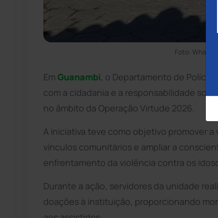
Foto: WhatsA
Em
Guanambi
, o Departamento de Polícia
com a cidadania e a responsabilidade social
no âmbito da Operação Virtude 2026.
A iniciativa teve como objetivo promover a 
vínculos comunitários e ampliar a conscie
enfrentamento da violência contra os idos
Durante a ação, servidores da unidade rea
doações à instituição, proporcionando mo
aos assistidos.