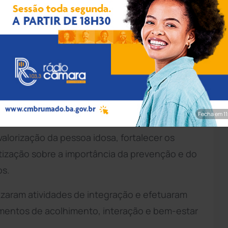
pp/Achei Sudoeste
 Técnica (DPT) reafirmou o seu compromisso
 ao realizar ações junto ao Lar dos Velhinhos,
Fecha em 9
valorização da pessoa idosa, fortalecer os
ntização sobre a importância da prevenção e do
os.
lizaram atividades de integração e efetuaram
mentos de acolhimento, interação e bem-estar