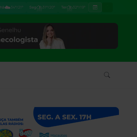
☁️
⛈
⛈
hã
34°/21°
Seg
31°/20°
Ter
32°/19°