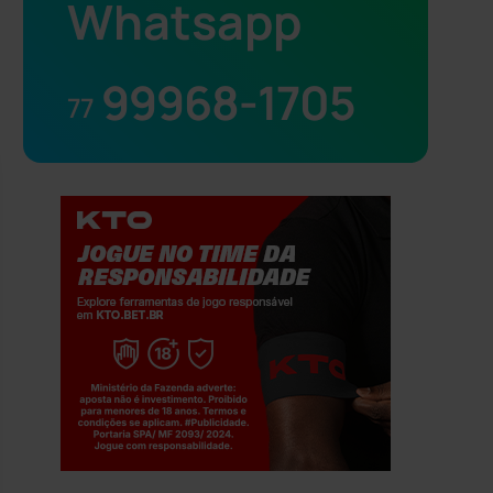
Whatsapp
99968-1705
77
Jogue com responsabilidade. 18+