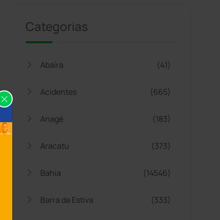
Categorias
Abaíra
(41)
Acidentes
(665)
Anagé
(183)
Aracatu
(373)
Bahia
(14546)
Barra da Estiva
(333)