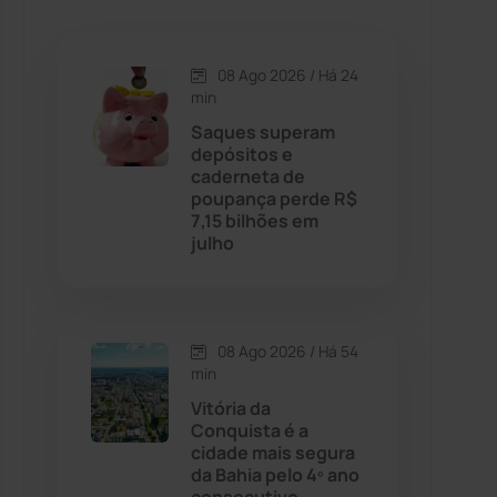
Caetanos
(47)
Caetité
(1504)
08 Ago 2026 / Há 24
min
Candiba
(157)
Saques superam
depósitos e
caderneta de
Cândido Sales
(121)
poupança perde R$
7,15 bilhões em
julho
Caraíbas
(103)
Carinhanha
(300)
08 Ago 2026 / Há 54
Caturama
(65)
min
Vitória da
Conquista é a
Chapada Diamantina
(430)
cidade mais segura
da Bahia pelo 4º ano
Condeúba
(133)