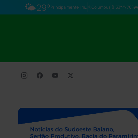
🌤️
29°
Principalmente limpo
Columbus
33°
70%