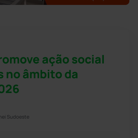
romove ação social
s no âmbito da
2026
hei Sudoeste