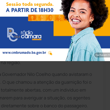
pp/Achei Sudoeste
ite desta segunda-feira (22) após ser
lveres e quase 20 munições dentro de uma
realizada por equipes da Rondesp Meio Oeste
Fecha em 9
 na região.
da Governador Nilo Coelho quando avistaram o
. O que chamou a atenção da guarnição foi o
 totalmente abertas, com um indivíduo em
imarem para averiguar a situação, os agentes
o diretamente sobre o banco do passageiro.