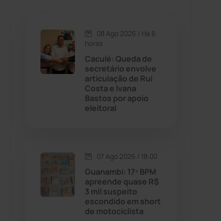
Caetanos
(47)
Caetité
(1504)
08 Ago 2026 / Há 6
horas
Candiba
(157)
Caculé: Queda de
secretário envolve
articulação de Rui
Cândido Sales
(121)
Costa e Ivana
Bastos por apoio
eleitoral
Caraíbas
(103)
Carinhanha
(300)
07 Ago 2026 / 18:00
Caturama
(65)
Guanambi: 17º BPM
apreende quase R$
3 mil suspeito
Chapada Diamantina
(430)
escondido em short
de motociclista
Condeúba
(133)