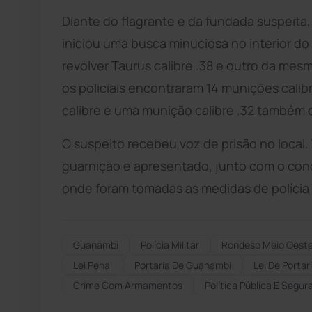
Diante do flagrante e da fundada suspeita
iniciou uma busca minuciosa no interior d
revólver Taurus calibre .38 e outro da mes
os policiais encontraram 14 munições calib
calibre e uma munição calibre .32 também 
O suspeito recebeu voz de prisão no local. T
guarnição e apresentado, junto com o cond
onde foram tomadas as medidas de polícia j
Guanambi
Polícia Militar
Rondesp Meio Oest
Lei Penal
Portaria De Guanambi
Lei De Portar
Crime Com Armamentos
Política Pública E Segur