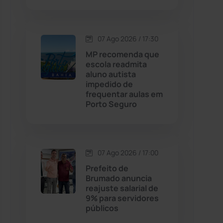
Contendas do Sincorá
(79)
07 Ago 2026 / 17:30
Cordeiros
(49)
MP recomenda que
escola readmita
aluno autista
Dom Basílio
(391)
impedido de
frequentar aulas em
Porto Seguro
Economia
(1235)
Educação
(232)
07 Ago 2026 / 17:00
Érico Cardoso
(82)
Prefeito de
Brumado anuncia
reajuste salarial de
Esportes
(522)
9% para servidores
públicos
Eventos
(24)