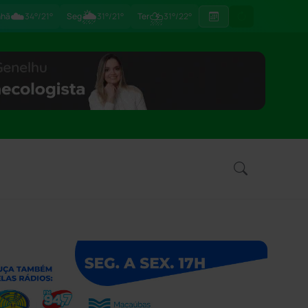
☁️
🌦
⛈
hã
34°/21°
Seg
31°/21°
Ter
31°/22°