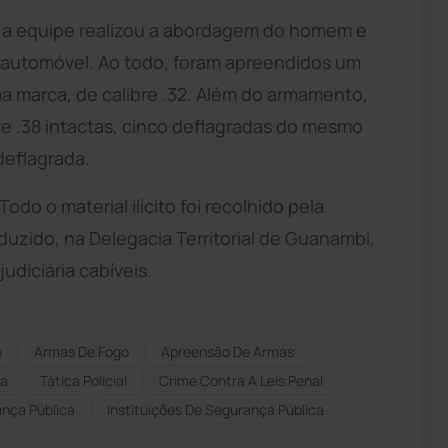
, a equipe realizou a abordagem do homem e
o automóvel. Ao todo, foram apreendidos um
ma marca, de calibre .32. Além do armamento,
re .38 intactas, cinco deflagradas do mesmo
deflagrada.
odo o material ilícito foi recolhido pela
uzido, na Delegacia Territorial de Guanambi,
udiciária cabíveis.
e
Armas De Fogo
Apreensão De Armas
ia
Tática Policial
Crime Contra A Leis Penal
ança Pública
Instituições De Segurança Pública