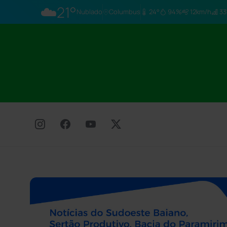
☁️
21°
Nublado
Columbus
24°
94%
12km/h
33