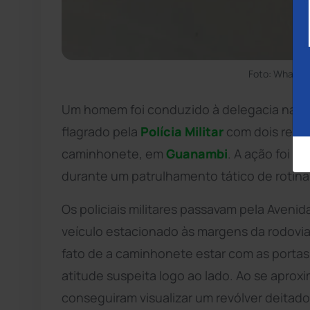
Foto: WhatsA
Um homem foi conduzido à delegacia na no
flagrado pela
Polícia Militar
com dois revó
caminhonete, em
Guanambi
. A ação foi 
durante um patrulhamento tático de rotina
Os policiais militares passavam pela Aveni
veículo estacionado às margens da rodovia
fato de a caminhonete estar com as portas
atitude suspeita logo ao lado. Ao se aprox
conseguiram visualizar um revólver deitad