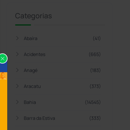
Categorias
Abaíra
(41)
Acidentes
(665)
Anagé
(183)
Aracatu
(373)
Bahia
(14545)
Barra da Estiva
(333)