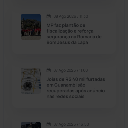
Macaúbas
(715)
08 Ago 2026 / 11:30
Maetinga
(101)
MP faz plantão de
fiscalização e reforça
segurança na Romaria de
Malhada
(82)
Bom Jesus da Lapa
Malhada de Pedras
(508)
Matina
(71)
07 Ago 2026 / 11:00
Joias de R$ 40 mil furtadas
em Guanambi são
Mortugaba
(31)
recuperadas após anúncio
nas redes sociais
Mundo
(438)
Oliveira dos Brejinhos
(67)
07 Ago 2026 / 16:50