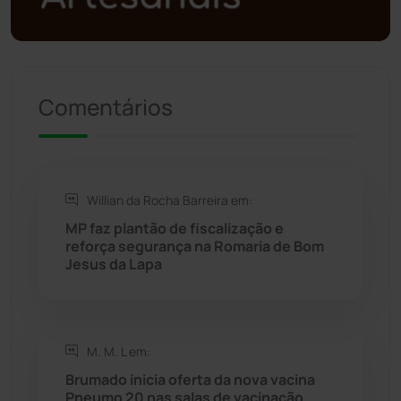
Política
(03)
Presidente Jânio Qu...
(125)
Comentários
Riacho de Santana
(309)
Rio de Contas
(411)
Willian da Rocha Barreira em:
Rio do Antônio
(203)
MP faz plantão de fiscalização e
reforça segurança na Romaria de Bom
Rio do Pires
(98)
Jesus da Lapa
Saúde
(2430)
M. M. L em:
Seabra
(51)
Brumado inicia oferta da nova vacina
Pneumo 20 nas salas de vacinação