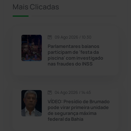
Mais Clicadas
Iuiu
(174)
Jacaraci
(97)
09 Ago 2026 / 10:30
Jequié
(314)
Parlamentares baianos
participam de 'festa da
piscina' com investigado
Jussiape
(98)
nas fraudes do INSS
Justiça
(1471)
Lagoa Real
(182)
04 Ago 2026 / 14:45
VÍDEO: Presídio de Brumado
Licínio de Almeida
(118)
pode virar primeira unidade
de segurança máxima
federal da Bahia
Livramento de Nossa...
(1339)