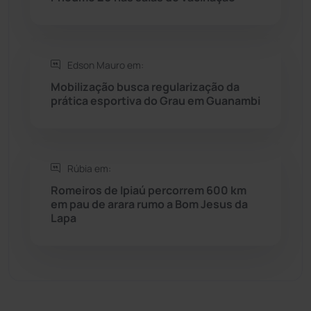
Sebastião Laranjeiras
(96)
Sítio do Mato
(42)
Edson Mauro em:
Sudoeste Baiano
(1531)
Mobilização busca regularização da
prática esportiva do Grau em Guanambi
Tanhaçu
(427)
Tanque Novo
(126)
Rúbia em:
Romeiros de Ipiaú percorrem 600 km
Tecnologia
(12)
em pau de arara rumo a Bom Jesus da
Lapa
Urandi
(158)
Vitória da Conquista
(2517)