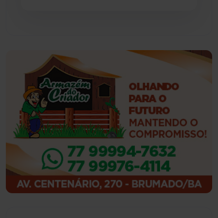
Guajeru
(130)
Guanambi
(3503)
Ibiassucê
(168)
Ibicoara
(221)
Ibipitanga
(116)
Ibitiara
(33)
Igaporã
(218)
Ituaçu
(256)