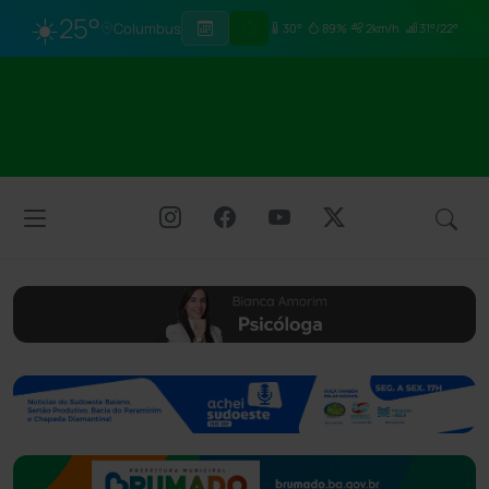
☀️
25°
Columbus
30°
89%
2km/h
31°/22°