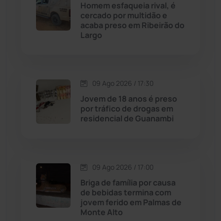
Homem esfaqueia rival, é
cercado por multidão e
Cordeiros
(49)
acaba preso em Ribeirão do
Largo
Dom Basílio
(391)
Economia
(1236)
09 Ago 2026 / 17:30
Jovem de 18 anos é preso
Educação
(232)
por tráfico de drogas em
residencial de Guanambi
Érico Cardoso
(82)
Esportes
(522)
09 Ago 2026 / 17:00
Briga de família por causa
Eventos
(24)
de bebidas termina com
jovem ferido em Palmas de
Monte Alto
Feira da Mata
(23)