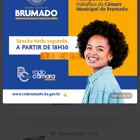
Caetité
(1504)
10 Ago 2026 / Há 1 hora
Candiba
(157)
Obras dos 150 anos em
Brumado: Prefeito pede
Cândido Sales
(121)
paciência com o trânsito na
Avenida Centenário
Caraíbas
(103)
Carinhanha
(300)
09 Ago 2026 / 19:55
Homem é preso por
Caturama
(65)
estupro de vulnerável e
Fecha em 8s
violência sexual em
Juazeiro
Chapada Diamantina
(430)
Condeúba
(133)
09 Ago 2026 / 19:50
Contendas do Sincorá
(79)