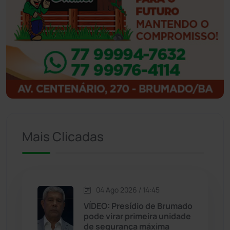
Ibipitanga
(116)
Ibitiara
(32)
Igaporã
(218)
Ituaçu
(256)
Iuiu
(173)
Mais Clicadas
Jacaraci
(97)
Jequié
(314)
04 Ago 2026 / 14:45
VÍDEO: Presídio de Brumado
Jussiape
(97)
pode virar primeira unidade
de segurança máxima