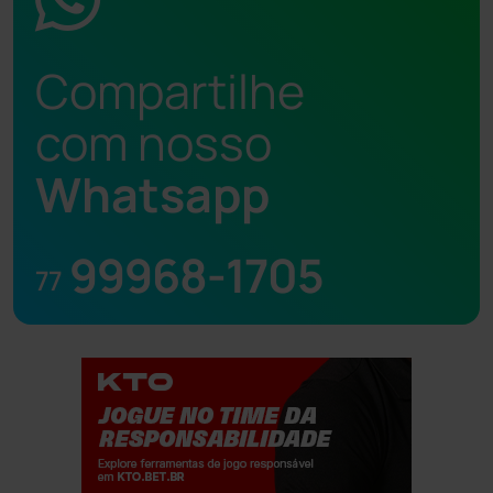
Compartilhe
com nosso
Whatsapp
99968-1705
77