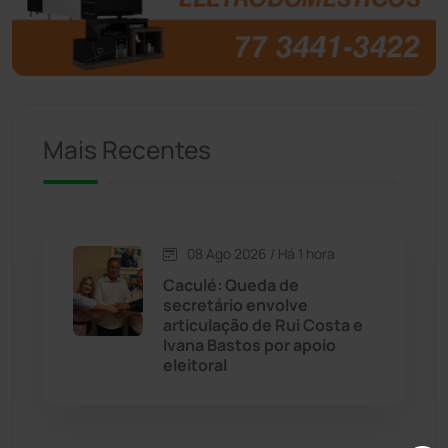
Brumado
(31958)
Caculé
(697)
Mais Recentes
Caetanos
(47)
Caetité
(1504)
08 Ago 2026 / Há 1 hora
Candiba
(157)
Caculé: Queda de
secretário envolve
Cândido Sales
(121)
articulação de Rui Costa e
Ivana Bastos por apoio
eleitoral
Caraíbas
(103)
Carinhanha
(300)