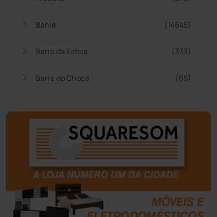
Bahia
(14545)
Barra da Estiva
(333)
Barra do Choça
(65)
Belo Campo
(57)
Bom Jesus da Lapa
(507)
Boquira
(152)
Botuporã
(72)
Brasil
(7680)