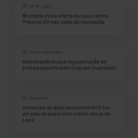
M. M. L em:
Rio do Pires
(98)
Brumado inicia oferta da nova vacina
Pneumo 20 nas salas de vacinação
Saúde
(2427)
Seabra
(50)
Edson Mauro em:
Mobilização busca regularização da
Sebastião Laranjeiras
(96)
prática esportiva do Grau em Guanambi
Sítio do Mato
(42)
Sudoeste Baiano
(1530)
Rúbia em:
Romeiros de Ipiaú percorrem 600 km
em pau de arara rumo a Bom Jesus da
Tanhaçu
(426)
Lapa
Tanque Novo
(126)