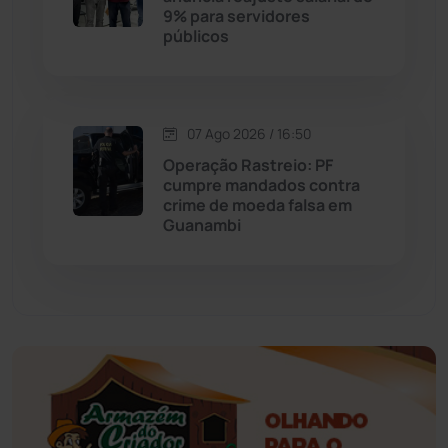
9% para servidores
Érico Cardoso
(82)
públicos
Esportes
(522)
07 Ago 2026 / 16:50
Eventos
(24)
Operação Rastreio: PF
cumpre mandados contra
Feira da Mata
(23)
crime de moeda falsa em
Guanambi
Guajeru
(130)
Guanambi
(3498)
Ibiassucê
(167)
Ibicoara
(221)