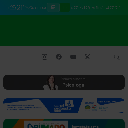
⛅
21°
Columbus
23°
92%
7km/h
33°/21°