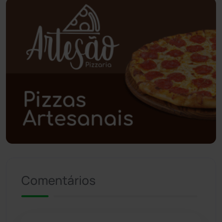
Poções
(182)
Polícia Civil
(58)
Polícia Militar
(27)
Política
(03)
Presidente Jânio Qu...
(125)
Riacho de Santana
(309)
Comentários
Rio de Contas
(410)
Rio do Antônio
(203)