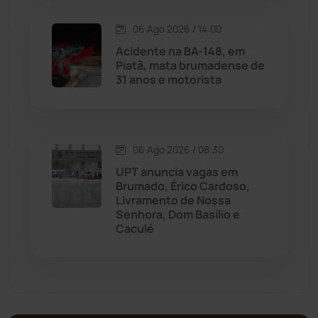
Matina
(71)
06 Ago 2026 / 14:00
Mortugaba
(31)
Acidente na BA-148, em
Piatã, mata brumadense de
31 anos e motorista
Mundo
(437)
Oliveira dos Brejinhos
(67)
06 Ago 2026 / 08:30
Palmas de Monte Alto
(261)
UPT anuncia vagas em
Brumado, Érico Cardoso,
Paramirim
(342)
Livramento de Nossa
Senhora, Dom Basílio e
Caculé
Pindaí
(103)
Piripá
(90)
Planalto
(59)