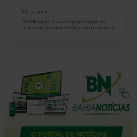
Tecnologia
(12)
Lúcia em:
Mobilização busca regularização da
Urandi
(157)
prática esportiva do Grau em Guanambi
Vitória da Conquista
(2514)