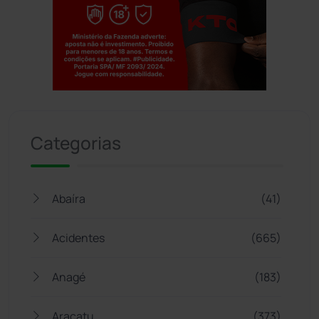
Jogue com responsabilidade. 18+
Categorias
Abaíra
(41)
Acidentes
(665)
Anagé
(183)
Aracatu
(373)