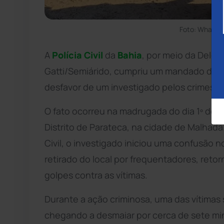
Foto: WhatsA
A
Polícia Civil
da
Bahia
, por meio da Delega
Gatti/Semiárido, cumpriu um mandado de p
desfavor de um investigado pelos crimes d
O fato ocorreu na madrugada do dia 1º de j
Distrito de Parateca, na cidade de Malhada
Civil, o investigado iniciou uma confusão 
retirado do local por frequentadores, ret
golpes contra as vítimas.
Durante a ação criminosa, uma das vítimas
chegando a desmaiar por cerca de sete min