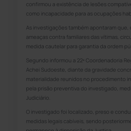
confirmou a existência de lesões compatí
como incapacidade para as ocupações habit
As investigações também apontaram que, de
ameaças contra familiares das vítimas, cir
medida cautelar para garantia da ordem púb
Segundo informou a 22ª Coordenadoria Regio
Achei Sudoeste, diante da gravidade conc
materialidade reunidos no procedimento inv
pela prisão preventiva do investigado, me
Judiciário.
O investigado foi localizado, preso e cond
medidas legais cabíveis, sendo posteriorm
permanece à disposição da Justiça.