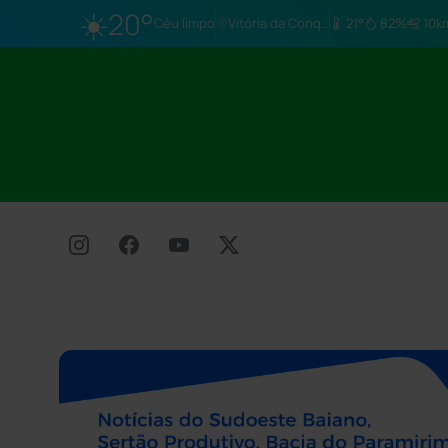
☀️
20°
Céu limpo
Vitória da Conq…
21°
82%
10k