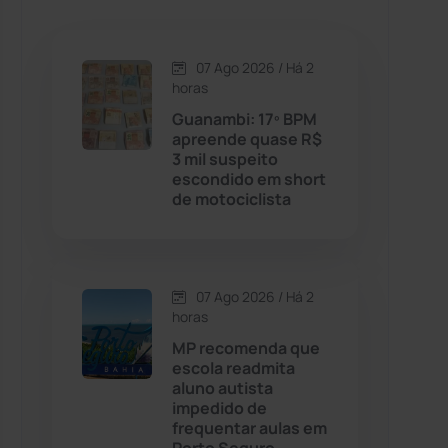
Caetanos
(47)
Caetité
(1504)
07 Ago 2026 / Há 2
horas
Candiba
(157)
Guanambi: 17º BPM
apreende quase R$
3 mil suspeito
Cândido Sales
(121)
escondido em short
de motociclista
Caraíbas
(103)
Carinhanha
(300)
07 Ago 2026 / Há 2
horas
Caturama
(65)
MP recomenda que
escola readmita
aluno autista
Chapada Diamantina
(430)
impedido de
frequentar aulas em
Condeúba
(133)