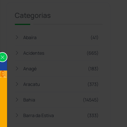
Categorias
Abaíra
(41)
Acidentes
(665)
Anagé
(183)
Aracatu
(373)
Bahia
(14545)
Barra da Estiva
(333)