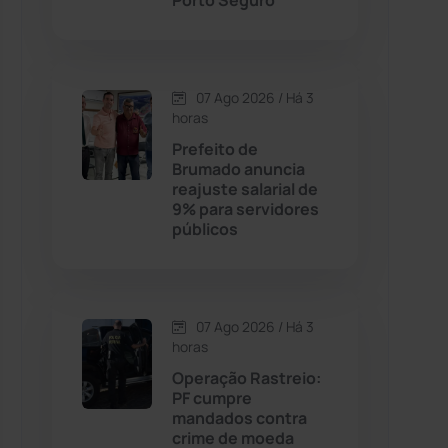
Porto Seguro
Contendas do Sincorá
(79)
07 Ago 2026 / Há 3
Cordeiros
(49)
horas
Prefeito de
Dom Basílio
(391)
Brumado anuncia
reajuste salarial de
9% para servidores
Economia
(1235)
públicos
Educação
(232)
Érico Cardoso
(82)
07 Ago 2026 / Há 3
horas
Operação Rastreio:
Esportes
(522)
PF cumpre
mandados contra
Eventos
(24)
crime de moeda