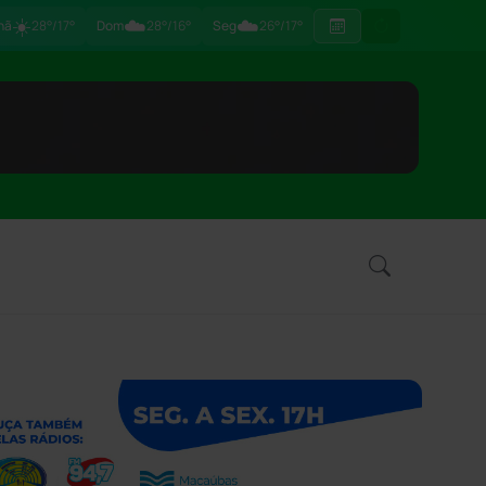
☀️
☁️
☁️
hã
28°/17°
Dom
28°/16°
Seg
26°/17°