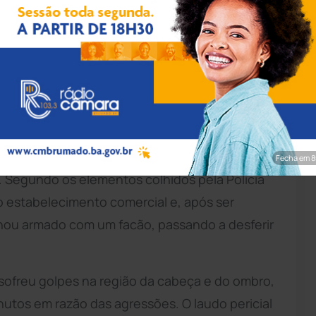
pp/Achei Sudoeste
cia Territorial de
Malhada
e com o apoio do
risão preventiva expedido pela
Justiça
em
e lesão corporal de natureza grave e ameaça.
aneiro de 2026, em um bar localizado no
Fecha em 7
. Segundo os elementos colhidos pela Polícia
no estabelecimento comercial e, após ser
ornou armado com um facão, passando a desferir
 sofreu golpes na região da cabeça e do ombro,
utos em razão das agressões. O laudo pericial