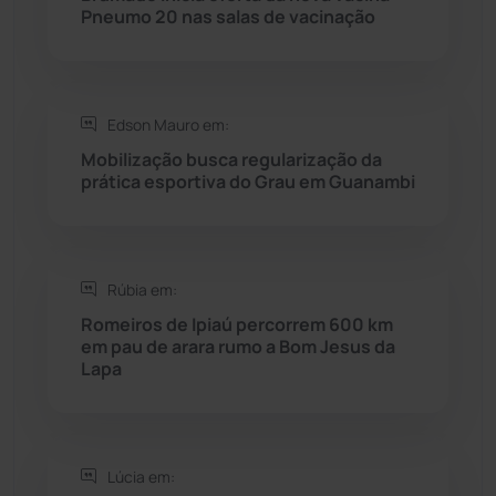
Pneumo 20 nas salas de vacinação
Rio do Pires
(98)
Saúde
(2427)
Edson Mauro em:
Mobilização busca regularização da
Seabra
(50)
prática esportiva do Grau em Guanambi
Sebastião Laranjeiras
(96)
Rúbia em:
Sítio do Mato
(42)
Romeiros de Ipiaú percorrem 600 km
em pau de arara rumo a Bom Jesus da
Sudoeste Baiano
(1530)
Lapa
Tanhaçu
(425)
Tanque Novo
(126)
Lúcia em: