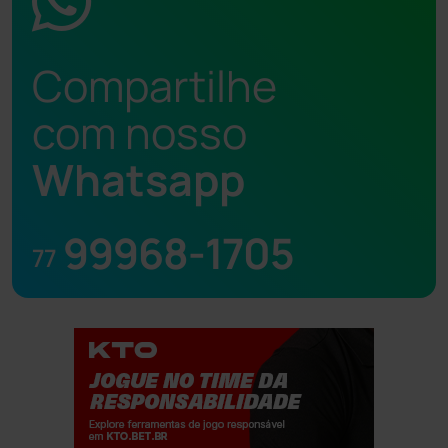
Compartilhe
com nosso
Whatsapp
99968-1705
77