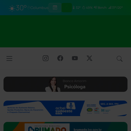
☀️
30°
Columbus
32°
49%
8km/h
31°/20°