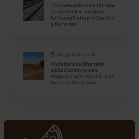
Matina
(71)
TCU concede mais 180 dias
para Infra S.A. explicar
falhas na Fiol entre Caetité
Mortugaba
(31)
e Barreiras
Mundo
(436)
Oliveira dos Brejinhos
(67)
01 Ago 2026 / 14:00
Prefeitura de Brumado
Palmas de Monte Alto
(260)
Inicia Cadastro para
Regularização Fundiária na
Fazenda Santa Inês
Paramirim
(342)
Pindaí
(103)
Piripá
(90)
Planalto
(59)