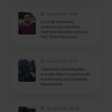
Justiça
(1466)
04 Ago 2026 / 10:00
Lagoa Real
(182)
Com 36 obras em
andamento, prefeito
Licínio de Almeida
(118)
Fabrício Abrantes lança o
PAC-B em Brumado
Livramento de Nossa...
(1338)
Macaúbas
(713)
01 Ago 2026 / 18:30
Operação Contragolpe
Maetinga
(101)
prende dois suspeitos de
estelionato na Chapada
Diamantina
Malhada
(82)
Malhada de Pedras
(507)
02 Ago 2026 / 09:00