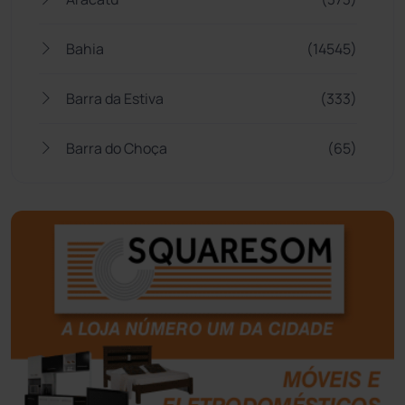
Bahia
(14545)
Barra da Estiva
(333)
Barra do Choça
(65)
Belo Campo
(57)
Bom Jesus da Lapa
(505)
Boquira
(152)
Botuporã
(72)
Brasil
(7679)