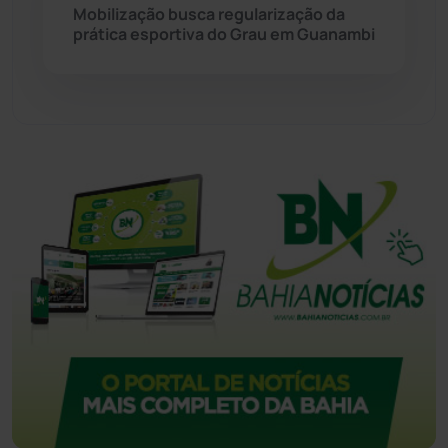
Mobilização busca regularização da
prática esportiva do Grau em Guanambi
Tecnologia
(12)
Urandi
(156)
Vitória da Conquista
(2513)