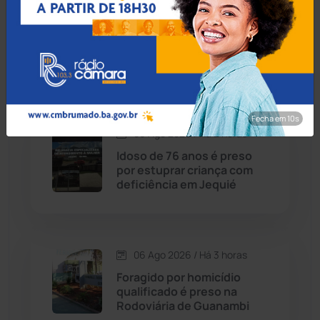
Homem é esfaqueado no
Caturama
(65)
pulso e agredido a
capacetadas na zona rural
de Guanambi
Chapada Diamantina
(430)
Condeúba
(133)
Fecha em 8s
06 Ago 2026 / Há 2 horas
Contendas do Sincorá
(79)
Idoso de 76 anos é preso
por estuprar criança com
Cordeiros
(49)
deficiência em Jequié
Dom Basílio
(391)
06 Ago 2026 / Há 3 horas
Economia
(1235)
Foragido por homicídio
qualificado é preso na
Educação
(232)
Rodoviária de Guanambi