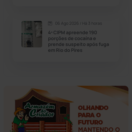
Érico Cardoso
(82)
06 Ago 2026 / Há 3 horas
Esportes
(522)
4ª CIPM apreende 190
porções de cocaína e
Eventos
(24)
prende suspeito após fuga
em Rio do Pires
Feira da Mata
(23)
Guajeru
(130)
Guanambi
(3494)
Ibiassucê
(167)
Ibicoara
(220)