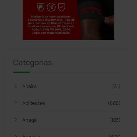
Jogue com responsabilidade. 18+
Categorias
Abaíra
(41)
Acidentes
(665)
Anagé
(183)
Aracatu
(373)