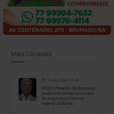
Ibipitanga
(116)
Ibitiara
(32)
Igaporã
(218)
Ituaçu
(256)
Mais Clicadas
Iuiu
(173)
Jacaraci
(97)
04 Ago 2026 / 14:45
VÍDEO: Presídio de Brumado
Jequié
(313)
pode virar primeira unidade
de segurança máxima
federal da Bahia
Jussiape
(97)