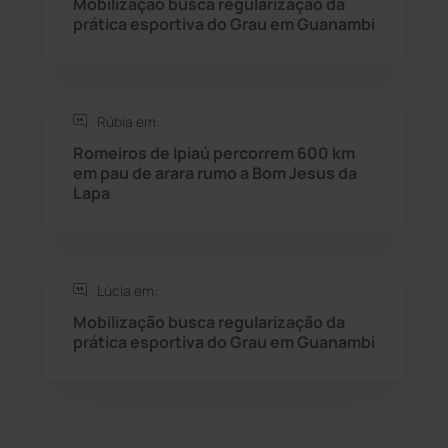
Mobilização busca regularização da
Sebastião Laranjeiras
(96)
prática esportiva do Grau em Guanambi
Sítio do Mato
(42)
Sudoeste Baiano
(1530)
Rúbia em:
Romeiros de Ipiaú percorrem 600 km
em pau de arara rumo a Bom Jesus da
Tanhaçu
(426)
Lapa
Tanque Novo
(126)
Tecnologia
(12)
Lúcia em:
Mobilização busca regularização da
Urandi
(157)
prática esportiva do Grau em Guanambi
Vitória da Conquista
(2514)