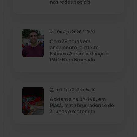
nas redes sociais
Macaúbas
(714)
Maetinga
(101)
04 Ago 2026 / 10:00
Com 36 obras em
Malhada
(82)
andamento, prefeito
Fabrício Abrantes lança o
PAC-B em Brumado
Malhada de Pedras
(508)
Matina
(71)
06 Ago 2026 / 14:00
Mortugaba
(31)
Acidente na BA-148, em
Piatã, mata brumadense de
31 anos e motorista
Mundo
(437)
Oliveira dos Brejinhos
(67)