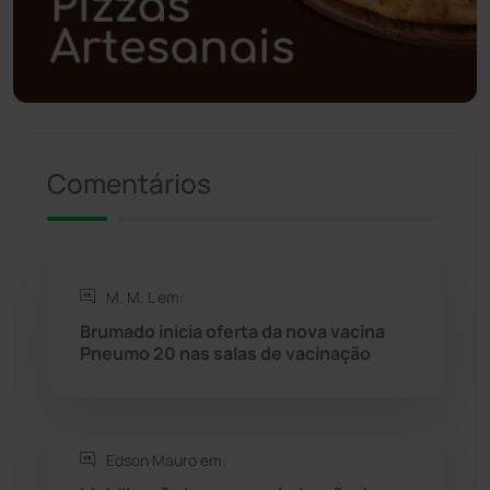
Política
(03)
Presidente Jânio Qu...
(125)
Riacho de Santana
(309)
Comentários
Rio de Contas
(410)
Rio do Antônio
(203)
M. M. L em:
Rio do Pires
(98)
Brumado inicia oferta da nova vacina
Pneumo 20 nas salas de vacinação
Saúde
(2427)
Seabra
(50)
Edson Mauro em: