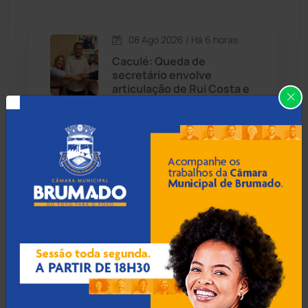
Caetité
(1504)
08 Ago 2026 / Há 6 horas
Candiba
(157)
Caculé: Queda de
secretário envolve
Cândido Sales
(121)
articulação de Rui Costa e
Ivana Bastos por apoio
eleitoral
Caraíbas
(103)
Carinhanha
(300)
07 Ago 2026 / 18:00
Caturama
(65)
Guanambi: 17º BPM
apreende quase R$ 3 mil
suspeito escondido em
Chapada Diamantina
(430)
short de motociclista
Condeúba
(133)