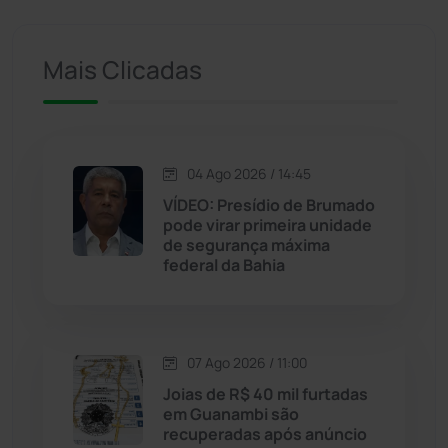
Iuiu
(173)
Mais Clicadas
Jacaraci
(97)
Jequié
(314)
04 Ago 2026 / 14:45
VÍDEO: Presídio de Brumado
Jussiape
(97)
pode virar primeira unidade
de segurança máxima
Justiça
(1470)
federal da Bahia
Lagoa Real
(182)
07 Ago 2026 / 11:00
Licínio de Almeida
(118)
Joias de R$ 40 mil furtadas
em Guanambi são
Livramento de Nossa...
(1338)
recuperadas após anúncio