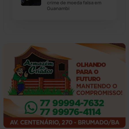
crime de moeda falsa em
Guanambi
Guajeru
(130)
Guanambi
(3498)
Ibiassucê
(167)
Ibicoara
(221)
Ibipitanga
(116)
Ibitiara
(32)
Igaporã
(218)
Ituaçu
(256)