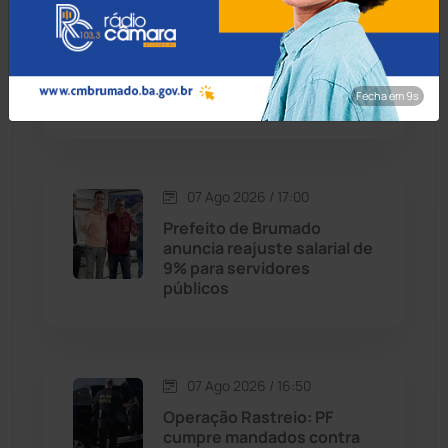
Contendas do Sincorá
(79)
07 Ago 2026 / 17:30
MP recomenda que escola
Cordeiros
(49)
readmita aluno autista
impedido de frequentar
Fecha em 8s
aulas em Porto Seguro
Dom Basílio
(391)
Economia
(1235)
07 Ago 2026 / 17:00
Educação
(232)
Prefeito de Brumado
anuncia reajuste salarial de
9% para servidores
Érico Cardoso
(82)
públicos
Esportes
(522)
07 Ago 2026 / 16:50
Eventos
(24)
Operação Rastreio: PF
cumpre mandados contra
Feira da Mata
(23)