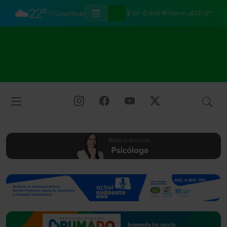
☁️
22°
Columbus
24°
94%
10km/h
33°/21°