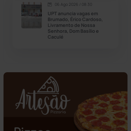
06 Ago 2026 / 08:30
Palmas de Monte Alto
(261)
UPT anuncia vagas em
Brumado, Érico Cardoso,
Paramirim
(342)
Livramento de Nossa
Senhora, Dom Basílio e
Caculé
Pindaí
(103)
Piripá
(90)
Planalto
(59)
Poções
(182)
Polícia Civil
(58)
Polícia Militar
(27)