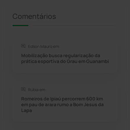
Riacho de Santana
(309)
Comentários
Rio de Contas
(410)
Rio do Antônio
(203)
Edson Mauro em:
Mobilização busca regularização da
Rio do Pires
(97)
prática esportiva do Grau em Guanambi
Saúde
(2427)
Rúbia em:
Seabra
(49)
Romeiros de Ipiaú percorrem 600 km
em pau de arara rumo a Bom Jesus da
Sebastião Laranjeiras
(96)
Lapa
Sítio do Mato
(42)