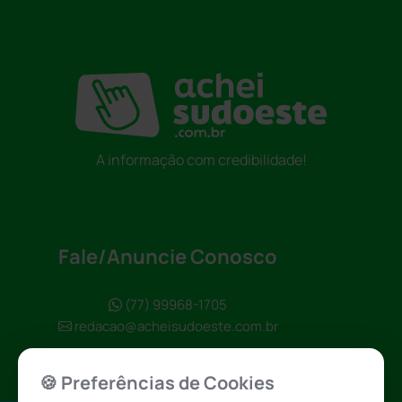
A informação com credibilidade!
Fale/Anuncie Conosco
(77) 99968-1705
redacao@acheisudoeste.com.br
🍪 Preferências de Cookies