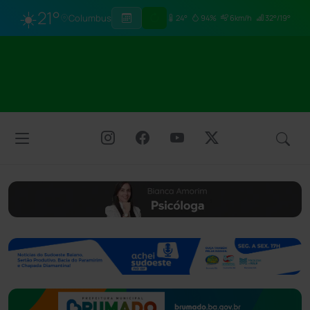
☀️
21°
Columbus
24°
94%
6km/h
32°/19°