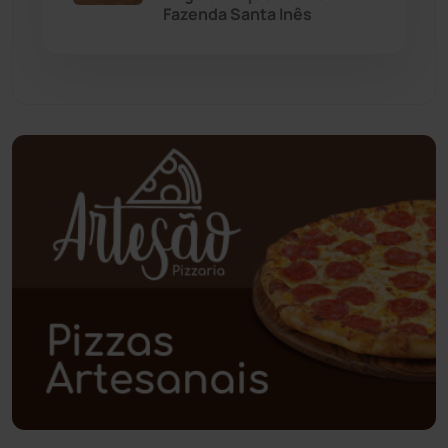
Fazenda Santa Inês
Pindaí
(103)
Piripá
(90)
Planalto
(59)
Poções
(182)
Polícia Civil
(55)
Polícia Militar
(27)
Política
(03)
Presidente Jânio Qu...
(125)