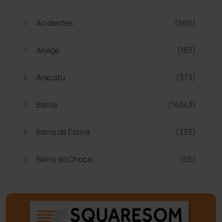
Acidentes
(665)
Anagé
(183)
Aracatu
(373)
Bahia
(14543)
Barra da Estiva
(333)
Barra do Choça
(65)
Belo Campo
(57)
Bom Jesus da Lapa
(505)