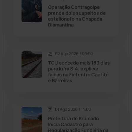
Operação Contragolpe
prende dois suspeitos de
Malhada
(82)
estelionato na Chapada
Diamantina
Malhada de Pedras
(507)
Matina
(71)
02 Ago 2026 / 09:00
TCU concede mais 180 dias
Mortugaba
(31)
para Infra S.A. explicar
falhas na Fiol entre Caetité
Mundo
(436)
e Barreiras
Oliveira dos Brejinhos
(67)
01 Ago 2026 / 14:00
Palmas de Monte Alto
(260)
Prefeitura de Brumado
Inicia Cadastro para
Paramirim
(341)
Regularização Fundiária na