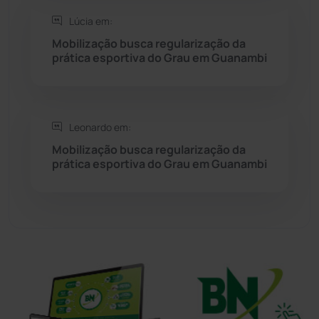
Sudoeste Baiano
(1530)
Lúcia em:
Mobilização busca regularização da
prática esportiva do Grau em Guanambi
Tanhaçu
(425)
Tanque Novo
(126)
Leonardo em:
Tecnologia
(12)
Mobilização busca regularização da
prática esportiva do Grau em Guanambi
Urandi
(155)
Vitória da Conquista
(2513)