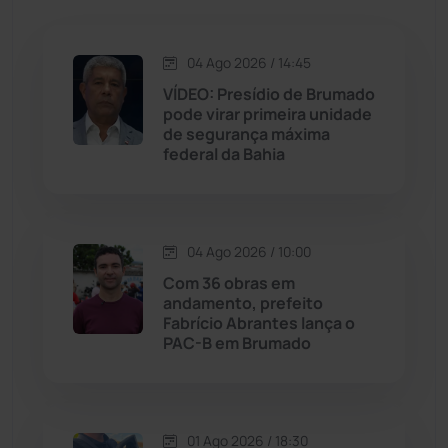
Jacaraci
(97)
Jequié
(311)
04 Ago 2026 / 14:45
VÍDEO: Presídio de Brumado
pode virar primeira unidade
Jussiape
(97)
de segurança máxima
federal da Bahia
Justiça
(1464)
Lagoa Real
(182)
04 Ago 2026 / 10:00
Licínio de Almeida
(118)
Com 36 obras em
andamento, prefeito
Fabrício Abrantes lança o
Livramento de Nossa...
(1338)
PAC-B em Brumado
Macaúbas
(713)
01 Ago 2026 / 18:30
Maetinga
(101)