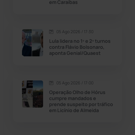
em Caraíbas
Dom Basílio
(391)
Economia
(1235)
05 Ago 2026 / 17:30
Educação
(231)
Lula lidera no 1º e 2º turnos
contra Flávio Bolsonaro,
aponta Genial/Quaest
Érico Cardoso
(82)
Esportes
(522)
05 Ago 2026 / 17:00
Eventos
(24)
Operação Olho de Hórus
cumpre mandados e
prende suspeito por tráfico
Feira da Mata
(23)
em Licínio de Almeida
Guajeru
(130)