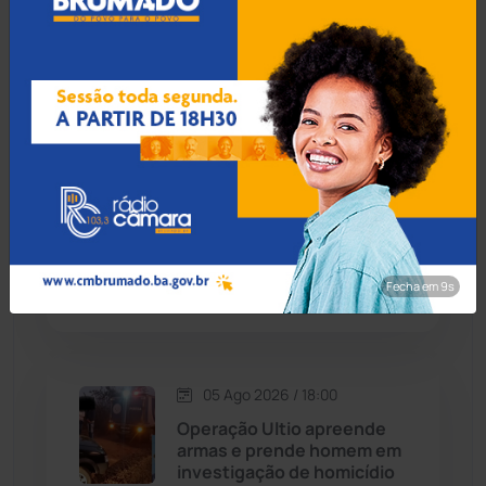
Sertão cumpre mandados e
Cândido Sales
(120)
apreende munição e R$ 6
mil em Brumado
Caraíbas
(103)
Carinhanha
(299)
05 Ago 2026 / 18:30
Ministério Público
Caturama
(65)
recomenda rigor na
fiscalização de gastos
públicos à Prefeitura de
Chapada Diamantina
(429)
Mairi
Fecha em 8s
Condeúba
(133)
Contendas do Sincorá
(79)
05 Ago 2026 / 18:00
Operação Ultio apreende
Cordeiros
(49)
armas e prende homem em
investigação de homicídio