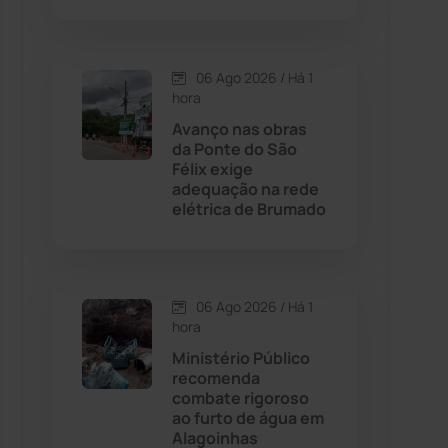
Contendas do Sincorá
(79)
06 Ago 2026 / Há 1
hora
Cordeiros
(49)
Avanço nas obras
da Ponte do São
Dom Basílio
(391)
Félix exige
adequação na rede
elétrica de Brumado
Economia
(1235)
Educação
(232)
06 Ago 2026 / Há 1
Érico Cardoso
(82)
hora
Ministério Público
recomenda
Esportes
(522)
combate rigoroso
ao furto de água em
Eventos
(24)
Alagoinhas