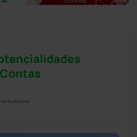
otencialidades
e Contas
chei Sudoeste