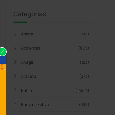
Categorias
Abaíra
(41)
Acidentes
(665)
Anagé
(183)
Aracatu
(373)
Bahia
(14544)
Barra da Estiva
(333)