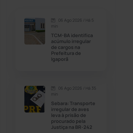
Caetanos
(47)
Caetité
(1504)
06 Ago 2026 / Há 5
min
Candiba
(157)
TCM-BA identifica
acúmulo irregular
de cargos na
Cândido Sales
(120)
Prefeitura de
Igaporã
Caraíbas
(103)
Carinhanha
(299)
06 Ago 2026 / Há 35
min
Caturama
(65)
Sebara: Transporte
irregular de aves
leva à prisão de
Chapada Diamantina
(430)
procurado pela
Justiça na BR-242
Condeúba
(133)