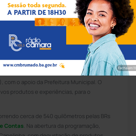
 Rocha/Setur-BA
rasil
, no coração da
Chapada Diamantina
e a
um destino que combina natureza, história e
s. Para conhecer esses atrativos, 23 agentes
o de Salvador participaram de famtour (viagem
Fecha em 9
as 28 e 31 de maio, em uma iniciativa da
, com o apoio da Prefeitura Municipal. O
ovos produtos e experiências, para o
.
correndo cerca de 540 quilômetros pelas BRs
de Contas
. Na abertura da programação,
 Capelinha, com degustação de produtos