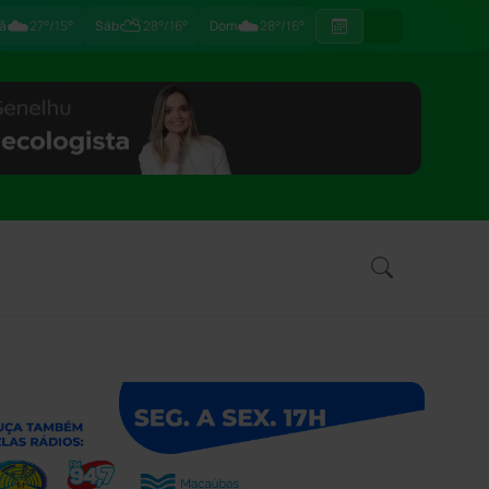
☁️
⛅
☁️
ã
27°/15°
Sáb
28°/16°
Dom
28°/16°