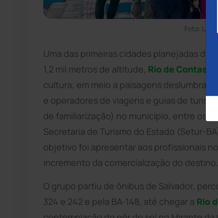
Foto: Laís
Uma das primeiras cidades planejadas do
B
1,2 mil metros de altitude,
Rio de Contas
é 
cultura, em meio a paisagens deslumbrante
e operadores de viagens e guias de turism
de familiarização) no município, entre os di
Secretaria de Turismo do Estado (Setur-BA)
objetivo foi apresentar aos profissionais n
incremento da comercialização do destino
O grupo partiu de ônibus de Salvador, per
324 e 242 e pela BA-148, até chegar a
Rio 
contemplação do pôr do sol no Mirante da