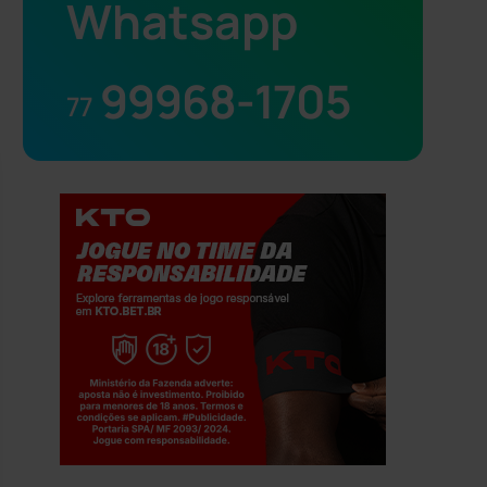
Whatsapp
99968-1705
77
Jogue com responsabilidade. 18+