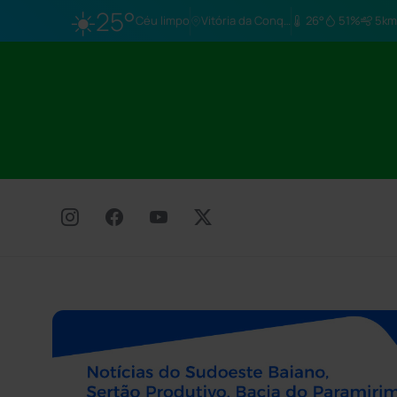
☀️
25°
Céu limpo
Vitória da Conq…
26°
51%
5km