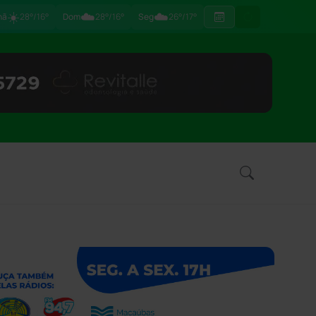
☀️
☁️
☁️
hã
28°/16°
Dom
28°/16°
Seg
26°/17°