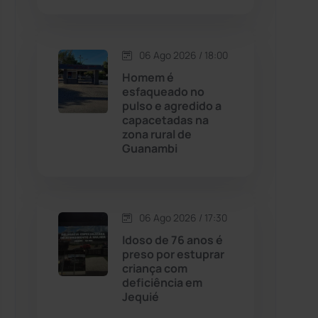
Contendas do Sincorá
(79)
06 Ago 2026 / 18:00
Cordeiros
(49)
Homem é
esfaqueado no
pulso e agredido a
Dom Basílio
(391)
capacetadas na
zona rural de
Guanambi
Economia
(1235)
Educação
(232)
06 Ago 2026 / 17:30
Érico Cardoso
(82)
Idoso de 76 anos é
preso por estuprar
criança com
Esportes
(522)
deficiência em
Jequié
Eventos
(24)