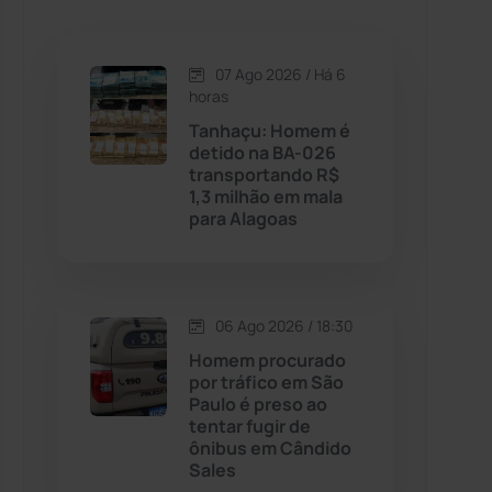
Caetanos
(47)
Caetité
(1504)
07 Ago 2026 / Há 6
horas
Candiba
(157)
Tanhaçu: Homem é
detido na BA-026
transportando R$
Cândido Sales
(121)
1,3 milhão em mala
para Alagoas
Caraíbas
(103)
Carinhanha
(299)
06 Ago 2026 / 18:30
Homem procurado
Caturama
(65)
por tráfico em São
Paulo é preso ao
tentar fugir de
Chapada Diamantina
(430)
ônibus em Cândido
Sales
Condeúba
(133)