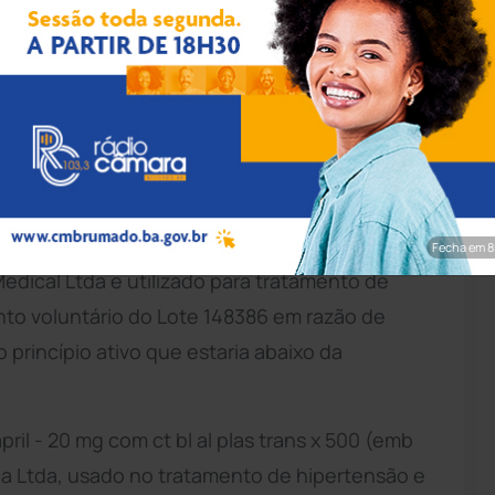
amargo/Agência Brasil
 (Anvisa) suspendeu a venda, distribuição e
e pressão e tratamento de câncer de mama. A
) no Diário Oficial da União (DOU).
e eribulina) - 0,5mg/ml sol inj ct fa vd trans
Fecha em 7
Medical Ltda e utilizado para tratamento de
to voluntário do Lote 148386 em razão de
 princípio ativo que estaria abaixo da
il - 20 mg com ct bl al plas trans x 500 (emb
ca Ltda, usado no tratamento de hipertensão e