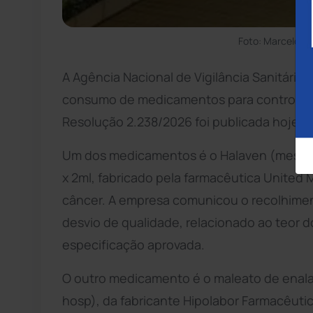
Foto: Marcelo C
A Agência Nacional de Vigilância Sanitária
consumo de medicamentos para controle d
Resolução 2.238/2026 foi publicada hoje (2
Um dos medicamentos é o Halaven (mesilato d
x 2ml, fabricado pela farmacêutica United 
câncer. A empresa comunicou o recolhimen
desvio de qualidade, relacionado ao teor do
especificação aprovada.
O outro medicamento é o maleato de enalapr
hosp), da fabricante Hipolabor Farmacêuti