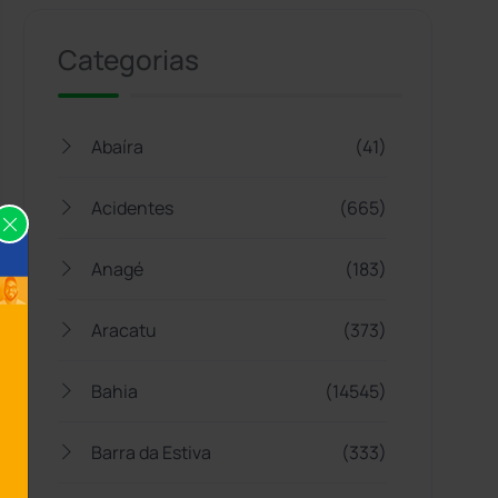
Categorias
Abaíra
(41)
Acidentes
(665)
Anagé
(183)
Aracatu
(373)
Bahia
(14545)
Barra da Estiva
(333)