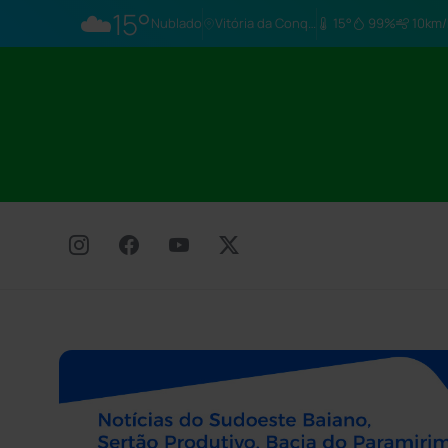
☁️
15°
Nublado
Vitória da Conq…
15°
99%
10km/