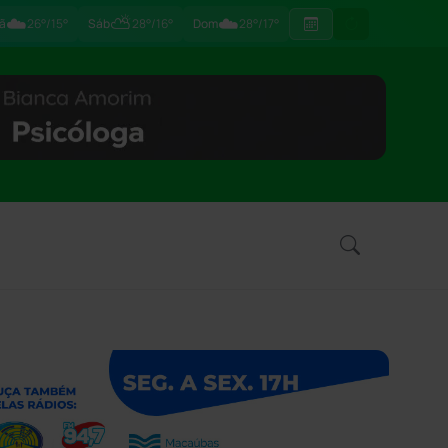
☁️
⛅
☁️
ã
26°/15°
Sáb
28°/16°
Dom
28°/17°