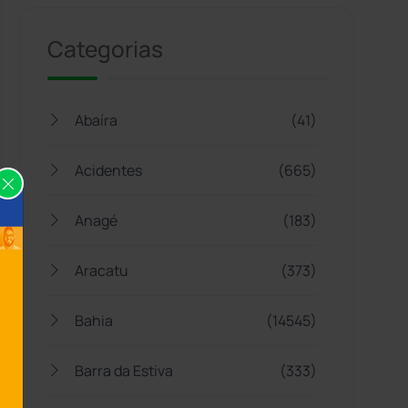
Categorias
Abaíra
(41)
Acidentes
(665)
Anagé
(183)
Aracatu
(373)
Bahia
(14545)
Barra da Estiva
(333)