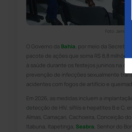
Foto: Jamile
O Governo da
Bahia
, por meio da Secretar
pacote de ações que soma R$ 8,8 milhões e
à saúde durante os festejos juninos na capit
prevenção de infecções sexualmente transm
acidentes com fogos de artifício e queimad
Em 2026, as medidas incluem a implantaçã
detecção de HIV, sífilis e hepatites B e C,
Almas, Camaçari, Cachoeira, Conceição do 
Itabuna, Itapetinga,
Seabra
, Senhor do Bon