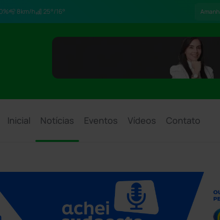
0%
8km/h
25°/16°
Amanh
Inicial
Notícias
Eventos
Vídeos
Contato