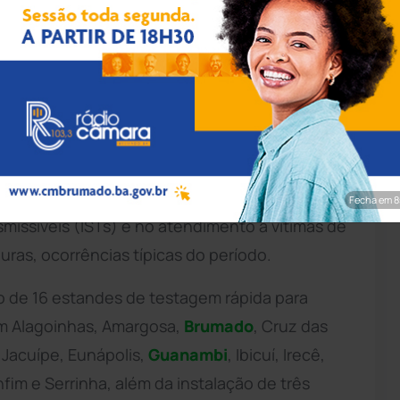
 Amine/Saúde GOVBA
ia da
Saúde
do Estado (Sesab), preparou um
m investimentos para fortalecer a assistência
al e no interior. As iniciativas têm foco na
Fecha em 7
issíveis (ISTs) e no atendimento a vítimas de
uras, ocorrências típicas do período.
o de 16 estandes de testagem rápida para
 em Alagoinhas, Amargosa,
Brumado
, Cruz das
Jacuípe, Eunápolis,
Guanambi
, Ibicuí, Irecê,
fim e Serrinha, além da instalação de três