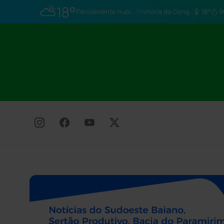
⛅
18°
Parcialmente nublado
Vitória da Conq…
18°
9