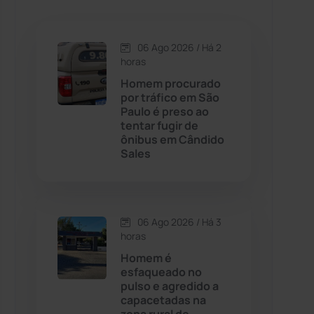
Caetanos
(47)
Caetité
(1504)
06 Ago 2026 / Há 2
horas
Candiba
(157)
Homem procurado
por tráfico em São
Paulo é preso ao
Cândido Sales
(121)
tentar fugir de
ônibus em Cândido
Sales
Caraíbas
(103)
Carinhanha
(299)
06 Ago 2026 / Há 3
Caturama
(65)
horas
Homem é
esfaqueado no
Chapada Diamantina
(430)
pulso e agredido a
capacetadas na
Condeúba
(133)