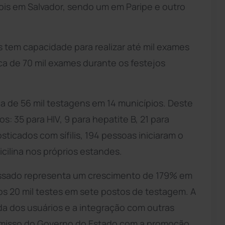
dois em Salvador, sendo um em Paripe e outro
 tem capacidade para realizar até mil exames
rca de 70 mil exames durante os festejos
a de 56 mil testagens em 14 municípios. Deste
os: 35 para HIV, 9 para hepatite B, 21 para
osticados com sífilis, 194 pessoas iniciaram o
cilina nos próprios estandes.
ssado representa um crescimento de 179% em
os 20 mil testes em sete postos de testagem. A
da dos usuários e a integração com outras
omisso do Governo do Estado com a promoção