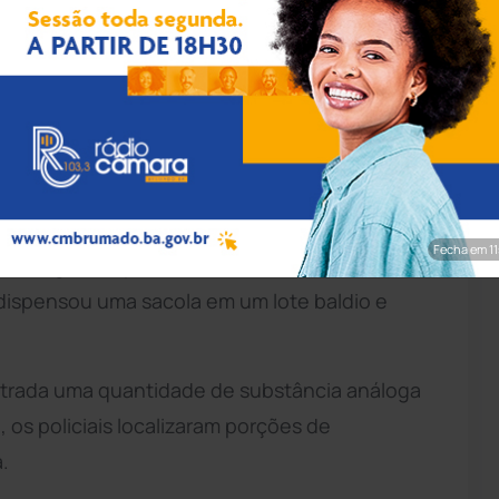
pp/Achei Sudoeste
 Militar
(CIPM) realizou a apreensão de
tráfico de drogas na noite desta quarta-feira
gião oeste da
Bahia
. Por volta de 19h30,
p Meio Oeste, nas imediações de um campo
Fecha em 9
e drogas, os policiais avistaram um indivíduo
 dispensou uma sacola em um lote baldio e
ontrada uma quantidade de substância análoga
, os policiais localizaram porções de
.