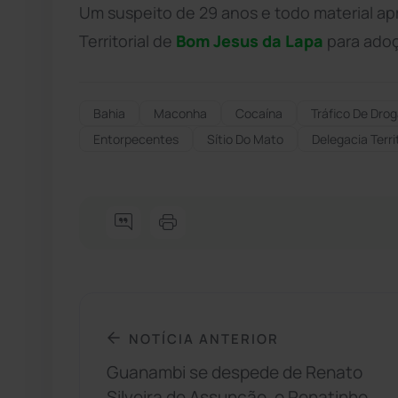
Um suspeito de 29 anos e todo material a
Territorial de
Bom Jesus da Lapa
para adoç
Bahia
Maconha
Cocaína
Tráfico De Dro
Entorpecentes
Sítio Do Mato
Delegacia Terr
NOTÍCIA ANTERIOR
Guanambi se despede de Renato
Silveira de Assunção, o Renatinho