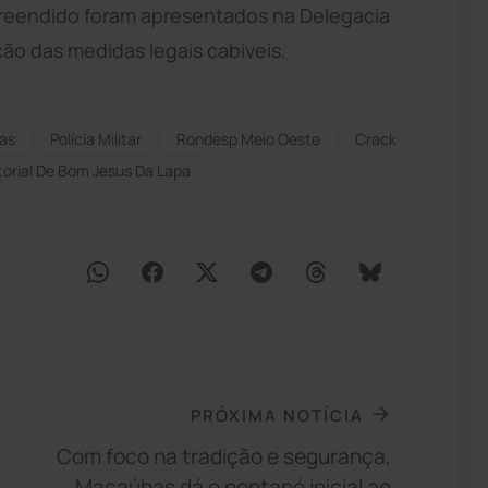
preendido foram apresentados na Delegacia
ão das medidas legais cabíveis.
gas
Polícia Militar
Rondesp Meio Oeste
Crack
itorial De Bom Jesus Da Lapa
PRÓXIMA NOTÍCIA
Com foco na tradição e segurança,
Macaúbas dá o pontapé inicial ao