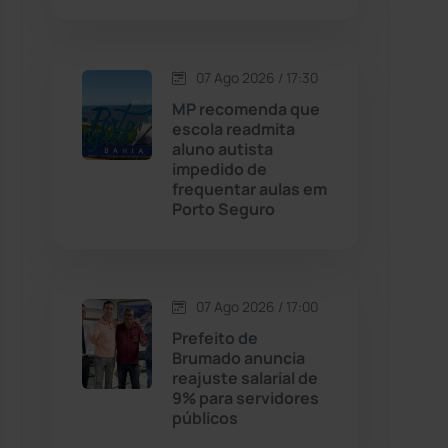
Contendas do Sincorá
(79)
07 Ago 2026 / 17:30
Cordeiros
(49)
MP recomenda que
escola readmita
aluno autista
Dom Basílio
(391)
impedido de
frequentar aulas em
Porto Seguro
Economia
(1235)
Educação
(232)
07 Ago 2026 / 17:00
Érico Cardoso
(82)
Prefeito de
Brumado anuncia
reajuste salarial de
Esportes
(522)
9% para servidores
públicos
Eventos
(24)