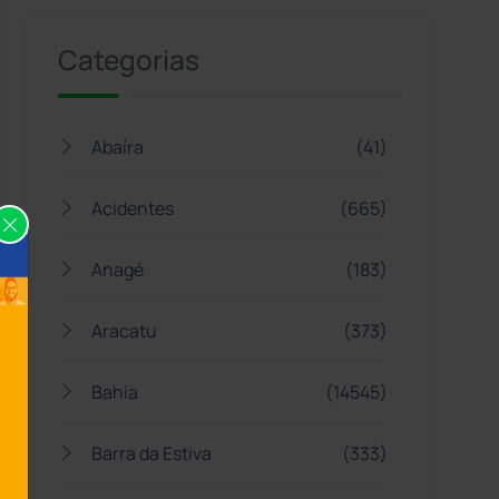
Categorias
Abaíra
(41)
Acidentes
(665)
Anagé
(183)
Aracatu
(373)
Bahia
(14545)
Barra da Estiva
(333)