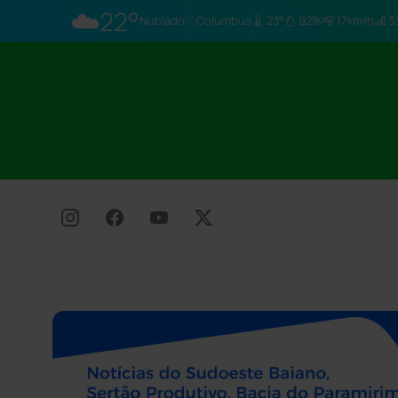
☁️
22°
Nublado
Columbus
23°
92%
17km/h
33