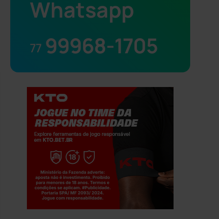
Whatsapp
99968-1705
77
Jogue com responsabilidade. 18+