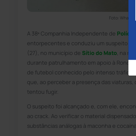
Foto: WhatsA
A 38ª Companhia Independente de
Polícia
entorpecentes e conduziu um suspeito por 
(27), no município de
Sítio do Mato
, na re
durante patrulhamento em apoio à Rondes
de futebol conhecido pelo intenso tráfico d
que, ao perceber a presença das viaturas,
tentou fugir.
O suspeito foi alcançado e, com ele, enc
ao crack. Ao verificar o material dispensado
substâncias análogas à maconha e cocaína