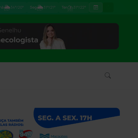
🌦
🌦
⛈
hã
34°/20°
Seg
31°/21°
Ter
31°/22°