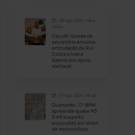
Caetanos
(47)
Caetité
(1504)
08 Ago 2026 / Há 4
horas
Candiba
(157)
Caculé: Queda de
secretário envolve
articulação de Rui
Cândido Sales
(121)
Costa e Ivana
Bastos por apoio
eleitoral
Caraíbas
(103)
Carinhanha
(300)
07 Ago 2026 / 18:00
Caturama
(65)
Guanambi: 17º BPM
apreende quase R$
3 mil suspeito
Chapada Diamantina
(430)
escondido em short
de motociclista
Condeúba
(133)