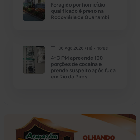
Foragido por homicídio
qualificado é preso na
Educação
(232)
Rodoviária de Guanambi
Érico Cardoso
(82)
06 Ago 2026 / Há 7 horas
Esportes
(522)
4ª CIPM apreende 190
porções de cocaína e
Eventos
(24)
prende suspeito após fuga
em Rio do Pires
Feira da Mata
(23)
Guajeru
(130)
Guanambi
(3494)
Ibiassucê
(167)