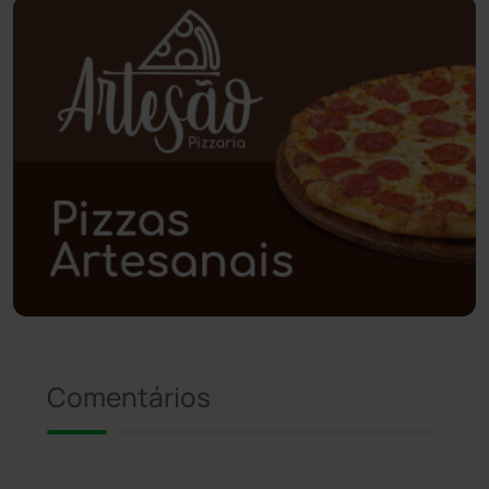
Piripá
(90)
Planalto
(59)
Poções
(182)
Polícia Civil
(57)
Polícia Militar
(27)
Política
(03)
Presidente Jânio Qu...
(125)
Comentários
Riacho de Santana
(309)