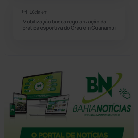
Tanhaçu
(425)
Lúcia em:
Tanque Novo
(126)
Mobilização busca regularização da
prática esportiva do Grau em Guanambi
Tecnologia
(12)
Urandi
(156)
Vitória da Conquista
(2513)