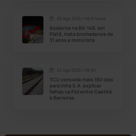
Malhada de Pedras
(507)
06 Ago 2026 / Há 9 horas
Matina
(71)
Acidente na BA-148, em
Piatã, mata brumadense de
31 anos e motorista
Mortugaba
(31)
Mundo
(436)
02 Ago 2026 / 09:00
Oliveira dos Brejinhos
(67)
TCU concede mais 180 dias
para Infra S.A. explicar
Palmas de Monte Alto
(260)
falhas na Fiol entre Caetité
e Barreiras
Paramirim
(342)
Pindaí
(103)