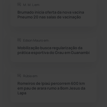
Rio de Contas
(410)
M. M. L em:
Brumado inicia oferta da nova vacina
Rio do Antônio
(203)
Pneumo 20 nas salas de vacinação
Rio do Pires
(98)
Edson Mauro em:
Saúde
(2427)
Mobilização busca regularização da
prática esportiva do Grau em Guanambi
Seabra
(50)
Sebastião Laranjeiras
(96)
Rúbia em:
Sítio do Mato
(42)
Romeiros de Ipiaú percorrem 600 km
em pau de arara rumo a Bom Jesus da
Lapa
Sudoeste Baiano
(1530)