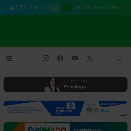
☀️
23°
Columbus
27°
88%
7km/h
31°/20°