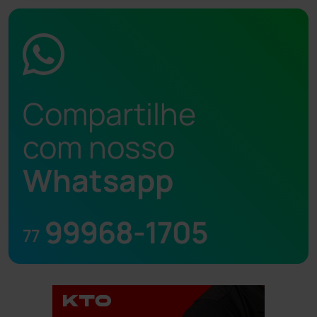
Compartilhe
com nosso
Whatsapp
99968-1705
77