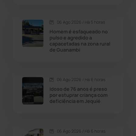
Caraíbas
(103)
Carinhanha
(299)
06 Ago 2026 / Há 5 horas
Homem é esfaqueado no
Caturama
(65)
pulso e agredido a
capacetadas na zona rural
de Guanambi
Chapada Diamantina
(430)
Condeúba
(133)
06 Ago 2026 / Há 6 horas
Contendas do Sincorá
(79)
Idoso de 76 anos é preso
por estuprar criança com
Cordeiros
(49)
deficiência em Jequié
Dom Basílio
(391)
06 Ago 2026 / Há 6 horas
Economia
(1235)