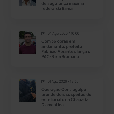
de segurança máxima
federal da Bahia
Jussiape
(97)
Justiça
(1466)
04 Ago 2026 / 10:00
Lagoa Real
(182)
Com 36 obras em
andamento, prefeito
Licínio de Almeida
(118)
Fabrício Abrantes lança o
PAC-B em Brumado
Livramento de Nossa...
(1338)
Macaúbas
(713)
01 Ago 2026 / 18:30
Operação Contragolpe
Maetinga
(101)
prende dois suspeitos de
estelionato na Chapada
Diamantina
Malhada
(82)