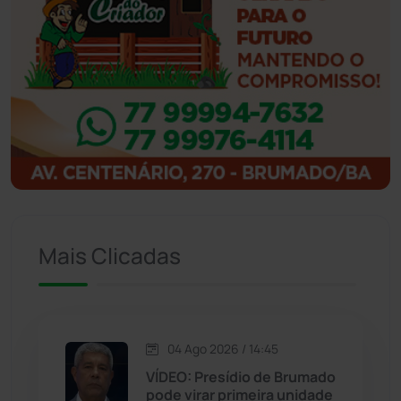
Ibicoara
(220)
Ibipitanga
(116)
Ibitiara
(32)
Igaporã
(218)
Ituaçu
(256)
Mais Clicadas
Iuiu
(173)
Jacaraci
(97)
04 Ago 2026 / 14:45
VÍDEO: Presídio de Brumado
Jequié
(313)
pode virar primeira unidade