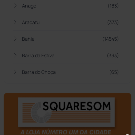
Anagé
(183)
Aracatu
(373)
Bahia
(14545)
Barra da Estiva
(333)
Barra do Choça
(65)
Belo Campo
(57)
Bom Jesus da Lapa
(505)
Boquira
(152)