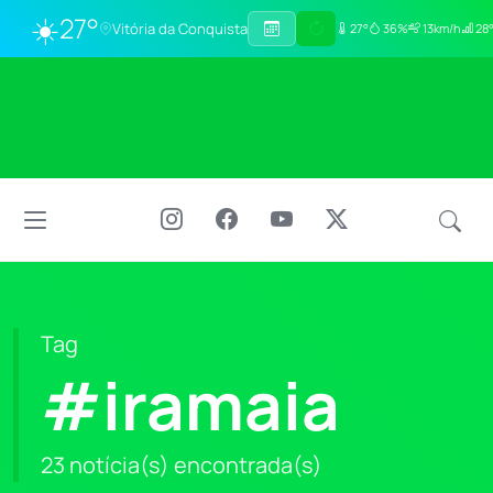
☀️
27°
Vitória da Conquista
27°
36%
13km/h
28°
Tag
#iramaia
23 notícia(s) encontrada(s)