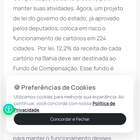
manter suas atividades. Agora, um projeto
de lei do governo do estado, já aprovado
pelos deputados, coloca em risco o
funcionamento de cartórios em 224
cidades. Por lei, 12,2% da receita de cada
cartório na Bahia deve ser destinada ao
Fundo de Compensação. Esse fundo é
responsável por repassar uma espécie de
🍪 Preferências de Cookies
renda mínima às unidades deficitárias - ou
Utilizamos cookies para melhorar sua experiência. Ao
seja, aquelas em que as taxas cobradas da
continuar, você concorda com nossa
Política de
população não cobrem os custos
Privacidade
.
operacionais. Os repasses podem chegar a
Concordar e Fechar
R$ 31,8 mil mensais e são fundamentais
para manter o funcionamento desses