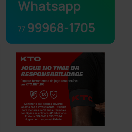
Whatsapp
99968-1705
77
Jogue com responsabilidade. 18+