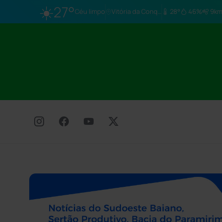
☀️
27°
Céu limpo
Vitória da Conq…
28°
46%
9km