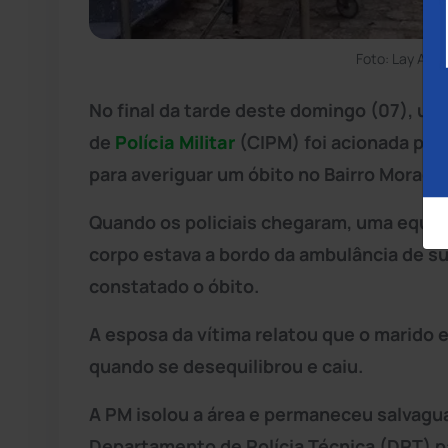
Foto: Lay Amo
No final da tarde deste domingo (07), u
de
Polícia Militar
(CIPM) foi acionada pe
para averiguar um óbito no Bairro Morad
Quando os policiais chegaram, uma equipe
corpo estava a bordo da ambulância de su
constatado o óbito.
A esposa da vítima relatou que o marido 
quando se desequilibrou e caiu.
A PM isolou a área e permaneceu salvagua
Departamento de Polícia Técnica (DPT) par