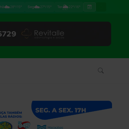
☁️
☁️
🌦
hã
28°/15°
Seg
27°/15°
Ter
22°/16°