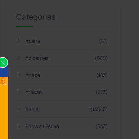
Categorias
Abaíra
(41)
Acidentes
(665)
Anagé
(183)
Aracatu
(373)
Bahia
(14546)
Barra da Estiva
(333)