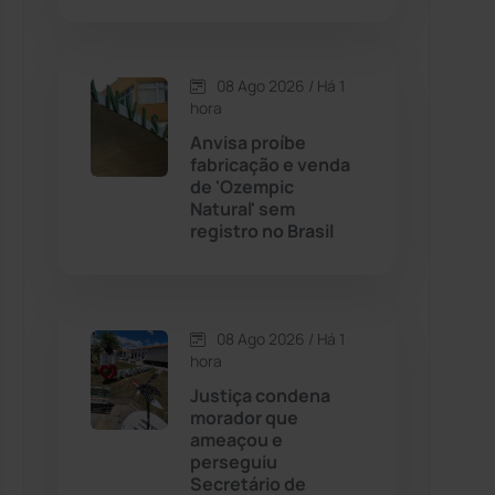
Contendas do Sincorá
(79)
08 Ago 2026 / Há 1
hora
Cordeiros
(49)
Anvisa proíbe
fabricação e venda
Dom Basílio
(391)
de 'Ozempic
Natural' sem
registro no Brasil
Economia
(1235)
Educação
(232)
08 Ago 2026 / Há 1
Érico Cardoso
(82)
hora
Justiça condena
morador que
Esportes
(522)
ameaçou e
perseguiu
Eventos
(24)
Secretário de