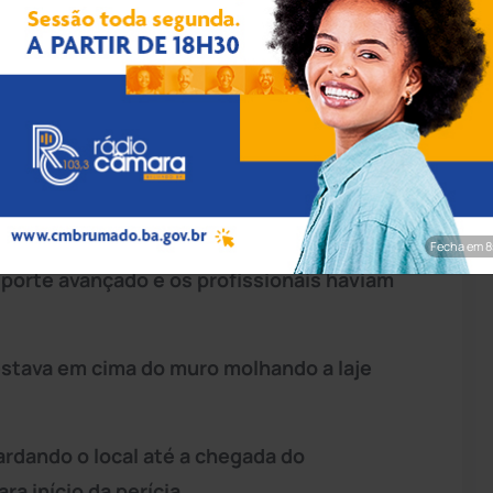
rim/Achei Sudoeste
ma guarnição da 78ª Companhia Independente
lo Centro Integrado de Comunicação (Cicom)
a Nova, em
Vitória da Conquista
.
 do Samu 192 já se encontrava no local. O
Fecha em 7
porte avançado e os profissionais haviam
estava em cima do muro molhando a laje
rdando o local até a chegada do
a início da perícia.