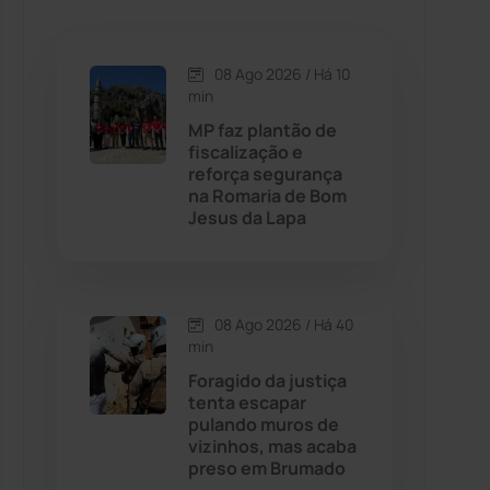
Caetanos
(47)
Caetité
(1504)
08 Ago 2026 / Há 10
min
Candiba
(157)
MP faz plantão de
fiscalização e
reforça segurança
Cândido Sales
(121)
na Romaria de Bom
Jesus da Lapa
Caraíbas
(103)
Carinhanha
(300)
08 Ago 2026 / Há 40
min
Caturama
(65)
Foragido da justiça
tenta escapar
pulando muros de
Chapada Diamantina
(430)
vizinhos, mas acaba
preso em Brumado
Condeúba
(133)