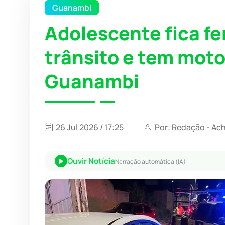
Guanambi
Adolescente fica fe
trânsito e tem mot
Guanambi
26 Jul 2026 / 17:25
Por: Redação - Ac
Ouvir Notícia
Narração automática (IA)