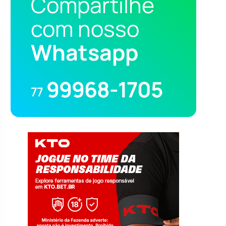
Compartilhe
com nosso
Whatsapp
99968-1705
77