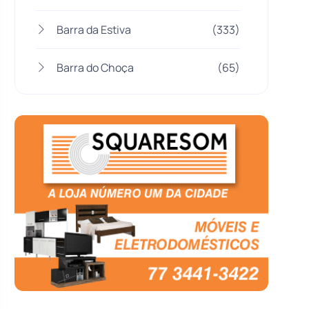
Barra da Estiva
(333)
Barra do Choça
(65)
Belo Campo
(57)
Bom Jesus da Lapa
(505)
Boquira
(152)
Botuporã
(72)
Brasil
(7679)
Brumado
(31951)