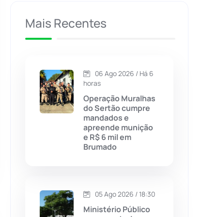
Caculé
(695)
Mais Recentes
Caetanos
(47)
Caetité
(1504)
06 Ago 2026 / Há 6
horas
Candiba
(157)
Operação Muralhas
do Sertão cumpre
mandados e
Cândido Sales
(120)
apreende munição
e R$ 6 mil em
Brumado
Caraíbas
(103)
Carinhanha
(299)
05 Ago 2026 / 18:30
Caturama
(65)
Ministério Público