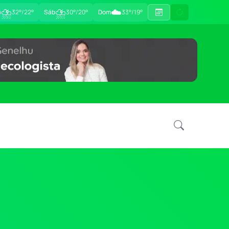
⛈
⛈
☁️
ã
32°/22°
Sáb
30°/20°
Dom
33°/19°