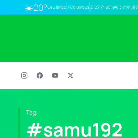
☀️
20°
Céu limpo
Columbus
23°
95%
3km/h
3
Tag
#samu192