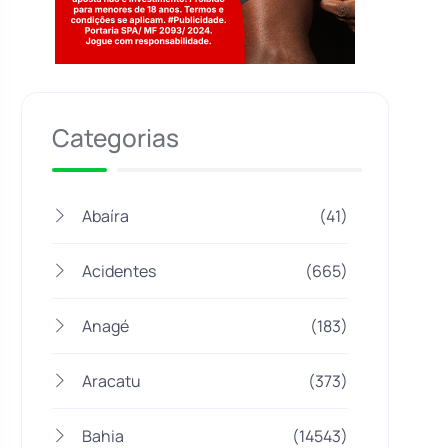
Jogue com responsabilidade. 18+
Categorias
Abaíra
(41)
Acidentes
(665)
Anagé
(183)
Aracatu
(373)
Bahia
(14543)