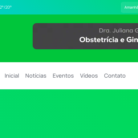
2°/20°
Amanh
Inicial
Notícias
Eventos
Vídeos
Contato