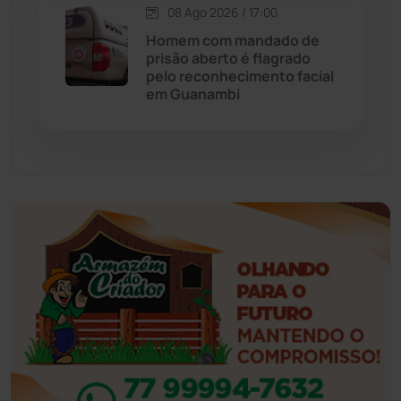
08 Ago 2026 / 17:00
Eventos
(24)
Homem com mandado de
prisão aberto é flagrado
pelo reconhecimento facial
Feira da Mata
(23)
em Guanambi
Guajeru
(130)
Guanambi
(3501)
Ibiassucê
(168)
Ibicoara
(221)
Ibipitanga
(116)
Ibitiara
(32)