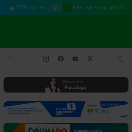
☀️
22°
Columbus
25°
94%
4km/h
33°/20°