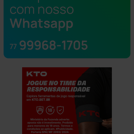
com nosso
Whatsapp
99968-1705
77