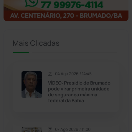
Igaporã
(218)
Ituaçu
(256)
Iuiu
(173)
Mais Clicadas
Jacaraci
(97)
Jequié
(314)
04 Ago 2026 / 14:45
VÍDEO: Presídio de Brumado
pode virar primeira unidade
Jussiape
(98)
de segurança máxima
federal da Bahia
Justiça
(1470)
Lagoa Real
(182)
07 Ago 2026 / 11:00