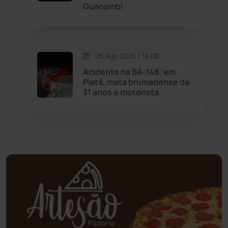
Guanambi
Mundo
(437)
Oliveira dos Brejinhos
(67)
06 Ago 2026 / 14:00
Palmas de Monte Alto
(263)
Acidente na BA-148, em
Piatã, mata brumadense de
Paramirim
(342)
31 anos e motorista
Pindaí
(103)
Piripá
(90)
Planalto
(59)
Poções
(182)