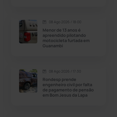
Condeúba
(133)
08 Ago 2026 / 18:00
Contendas do Sincorá
(79)
Menor de 13 anos é
apreendido pilotando
Cordeiros
(49)
motocicleta furtada em
Guanambi
Dom Basílio
(391)
Economia
(1236)
08 Ago 2026 / 17:30
Rondesp prende
Educação
(232)
engenheiro civil por falta
de pagamento de pensão
em Bom Jesus da Lapa
Érico Cardoso
(82)
Esportes
(522)