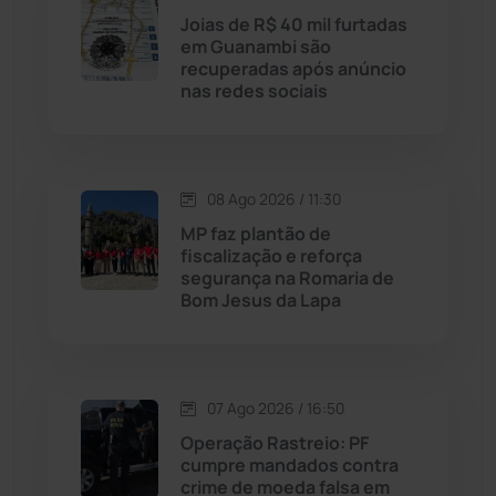
Licínio de Almeida
(118)
Joias de R$ 40 mil furtadas
em Guanambi são
recuperadas após anúncio
Livramento de Nossa...
(1338)
nas redes sociais
Macaúbas
(715)
08 Ago 2026 / 11:30
Maetinga
(101)
MP faz plantão de
fiscalização e reforça
Malhada
(82)
segurança na Romaria de
Bom Jesus da Lapa
Malhada de Pedras
(508)
Matina
(71)
07 Ago 2026 / 16:50
Operação Rastreio: PF
Mortugaba
(31)
cumpre mandados contra
crime de moeda falsa em