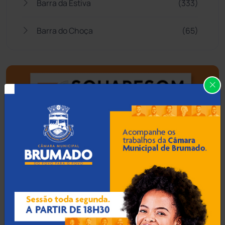
Barra da Estiva
(333)
Barra do Choça
(65)
Belo Campo
(57)
Bom Jesus da Lapa
(510)
Boquira
(152)
Botuporã
(73)
Brasil
(7680)
Brumado
(31962)
Caculé
(697)