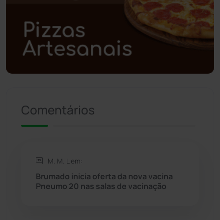
Polícia Civil
(59)
Polícia Militar
(27)
Política
(03)
Presidente Jânio Qu...
(125)
Comentários
Riacho de Santana
(309)
Rio de Contas
(411)
M. M. L em:
Rio do Antônio
(203)
Brumado inicia oferta da nova vacina
Pneumo 20 nas salas de vacinação
Rio do Pires
(98)
Saúde
(2429)