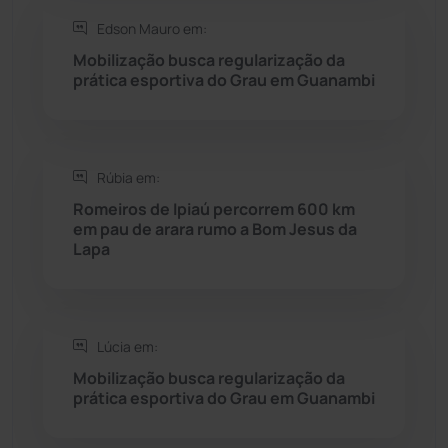
Edson Mauro em:
Seabra
(51)
Mobilização busca regularização da
prática esportiva do Grau em Guanambi
Sebastião Laranjeiras
(96)
Sítio do Mato
(42)
Rúbia em:
Romeiros de Ipiaú percorrem 600 km
Sudoeste Baiano
(1530)
em pau de arara rumo a Bom Jesus da
Lapa
Tanhaçu
(426)
Tanque Novo
(126)
Lúcia em:
Mobilização busca regularização da
Tecnologia
(12)
prática esportiva do Grau em Guanambi
Urandi
(157)