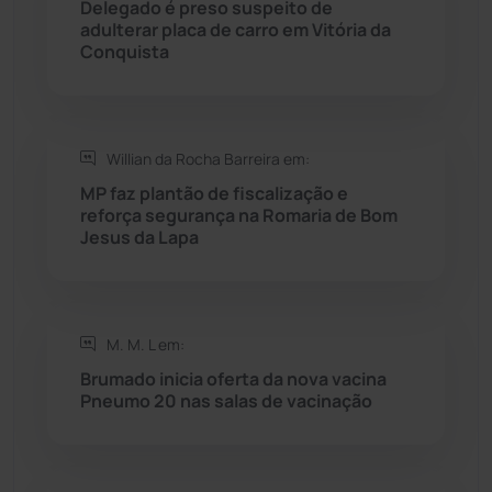
Delegado é preso suspeito de
adulterar placa de carro em Vitória da
Rio do Pires
(98)
Conquista
Saúde
(2430)
Willian da Rocha Barreira em:
Seabra
(51)
MP faz plantão de fiscalização e
reforça segurança na Romaria de Bom
Sebastião Laranjeiras
(96)
Jesus da Lapa
Sítio do Mato
(42)
Sudoeste Baiano
(1531)
M. M. L em:
Brumado inicia oferta da nova vacina
Pneumo 20 nas salas de vacinação
Tanhaçu
(427)
Tanque Novo
(126)