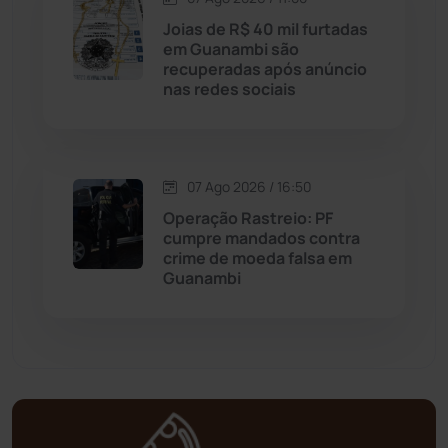
Joias de R$ 40 mil furtadas
em Guanambi são
Mortugaba
(31)
recuperadas após anúncio
nas redes sociais
Mundo
(438)
Oliveira dos Brejinhos
(67)
07 Ago 2026 / 16:50
Operação Rastreio: PF
Palmas de Monte Alto
(266)
cumpre mandados contra
crime de moeda falsa em
Paramirim
(342)
Guanambi
Pindaí
(103)
Piripá
(90)
Planalto
(59)