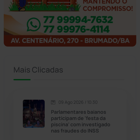
Ibipitanga
(116)
Ibitiara
(33)
Igaporã
(218)
Ituaçu
(256)
Mais Clicadas
Iuiu
(174)
Jacaraci
(97)
09 Ago 2026 / 10:30
Jequié
(314)
Parlamentares baianos
participam de 'festa da
piscina' com investigado
Jussiape
(98)
nas fraudes do INSS