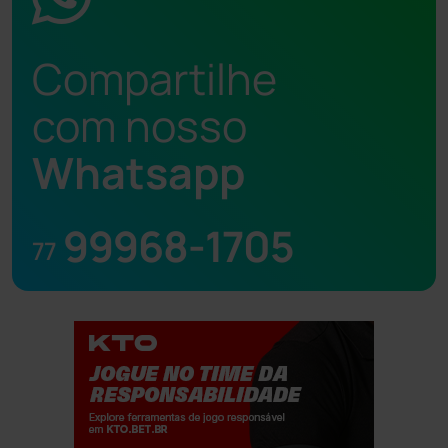
Compartilhe
com nosso
Whatsapp
99968-1705
77