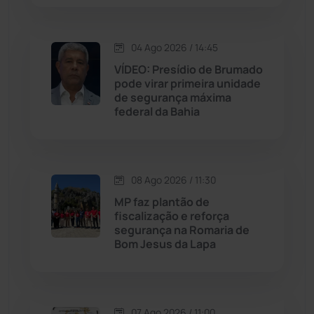
Justiça
(1471)
Lagoa Real
(182)
04 Ago 2026 / 14:45
VÍDEO: Presídio de Brumado
Licínio de Almeida
(118)
pode virar primeira unidade
de segurança máxima
federal da Bahia
Livramento de Nossa...
(1339)
Macaúbas
(715)
08 Ago 2026 / 11:30
Maetinga
(101)
MP faz plantão de
fiscalização e reforça
segurança na Romaria de
Malhada
(82)
Bom Jesus da Lapa
Malhada de Pedras
(508)
Matina
(71)
07 Ago 2026 / 11:00