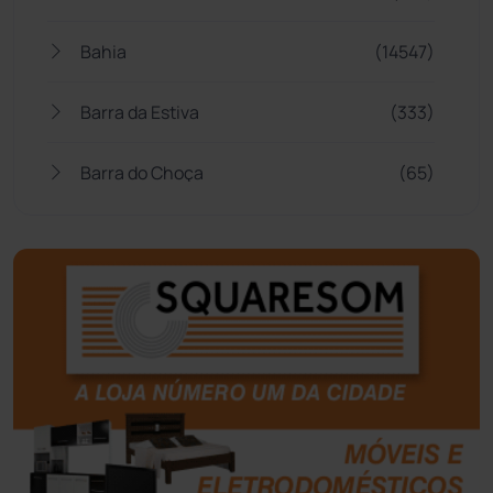
Bahia
(14547)
Barra da Estiva
(333)
Barra do Choça
(65)
Belo Campo
(57)
Bom Jesus da Lapa
(510)
Boquira
(152)
Botuporã
(73)
Brasil
(7681)