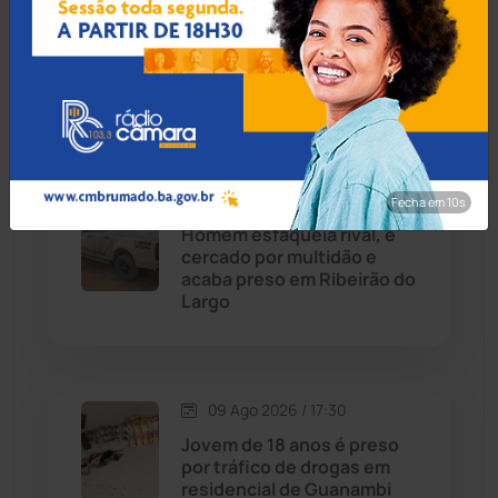
Homem é preso por
Caturama
(65)
estupro de vulnerável e
violência sexual em
Juazeiro
Chapada Diamantina
(430)
Condeúba
(133)
09 Ago 2026 / 19:50
Fecha em 8s
Contendas do Sincorá
(79)
Homem esfaqueia rival, é
cercado por multidão e
Cordeiros
(49)
acaba preso em Ribeirão do
Largo
Dom Basílio
(391)
Economia
(1236)
09 Ago 2026 / 17:30
Jovem de 18 anos é preso
Educação
(232)
por tráfico de drogas em
residencial de Guanambi