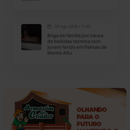
Érico Cardoso
(82)
Esportes
(522)
09 Ago 2026 / 17:00
Briga de família por causa
Eventos
(24)
de bebidas termina com
jovem ferido em Palmas de
Monte Alto
Feira da Mata
(23)
Guajeru
(130)
Guanambi
(3503)
Ibiassucê
(168)
Ibicoara
(221)