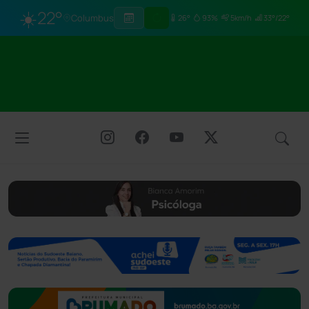
☀️
22°
Columbus
26°
93%
5km/h
33°/22°