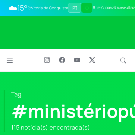
☁️
15°
Vitória da Conquista
15°
100%
8km/h
26°
Tag
#ministériop
115 notícia(s) encontrada(s)