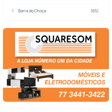
Barra do Choça
(65)
Belo Campo
(57)
Bom Jesus da Lapa
(505)
Boquira
(152)
Botuporã
(72)
Brasil
(7679)
Brumado
(31951)
Caculé
(695)