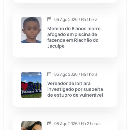
Condeúba
(133)
06 Ago 2026 / Há 1 hora
Contendas do Sincorá
(79)
Menino de 8 anos morre
afogado em piscina de
Cordeiros
(49)
fazenda em Riachão do
Jacuípe
Dom Basílio
(391)
Economia
(1235)
06 Ago 2026 / Há 1 hora
Vereador de Ibitiara
Educação
(232)
investigado por suspeita
de estupro de vulnerável
Érico Cardoso
(82)
Esportes
(522)
06 Ago 2026 / Há 2 horas