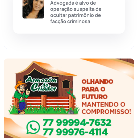
Advogada é alvo de
Eventos
(24)
operação suspeita de
ocultar patrimônio de
facção criminosa
Feira da Mata
(23)
Guajeru
(130)
Guanambi
(3492)
Ibiassucê
(167)
Ibicoara
(220)
Ibipitanga
(116)
Ibitiara
(32)