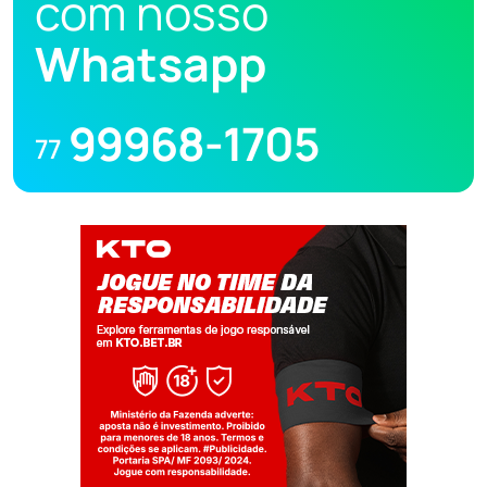
com nosso
Whatsapp
99968-1705
77