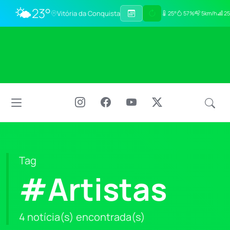
🌤️
23°
Vitória da Conquista
25°
57%
5km/h
25
Tag
#Artistas
4 notícia(s) encontrada(s)