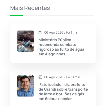
Mais Recentes
Caetanos
(47)
Caetité
(1504)
06 Ago 2026 / Há 1 min
Candiba
(157)
Ministério Público
recomenda combate
Cândido Sales
(120)
rigoroso ao furto de água
em Alagoinhas
Caraíbas
(103)
Carinhanha
(299)
06 Ago 2026 / Há 31 min
'Fato isolado', diz prefeito
Caturama
(65)
de Urandi sobre transporte
de leite e botijões de gás
em ônibus escolar
Chapada Diamantina
(430)