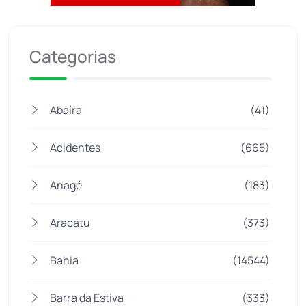
Jogue com responsabilidade. 18+
Categorias
Abaíra
(41)
Acidentes
(665)
Anagé
(183)
Aracatu
(373)
Bahia
(14544)
Barra da Estiva
(333)