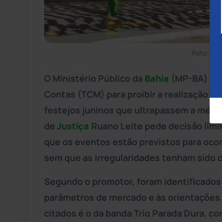
Foto: Jo
O Ministério Público da
Bahia
(MP-BA) ing
Contas (TCM) para proibir a realização d
festejos juninos que ultrapassem a médi
de
Justiça
Ruano Leite pede decisão limin
que os eventos estão previstos para ocor
sem que as irregularidades tenham sido 
Segundo o promotor, foram identificados
parâmetros de mercado e às orientações
citados é o da banda Trio Parada Dura, c