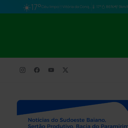
☀️
17°
Céu limpo
Vitória da Conq…
17°
86%
9km/