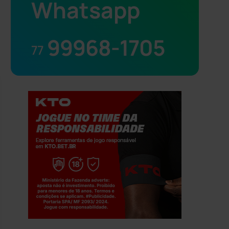
Whatsapp
99968-1705
77
Jogue com responsabilidade. 18+