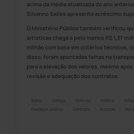
acima da média atualizada do ano anterior
Silvanno Salles apresenta acréscimo supe
O Ministério Público também verificou qu
artísticas chega a pelo menos R$ 1,37 mil
milhão com base em critérios técnicos, c
disso, foram apontadas falhas na transpa
para a elevação dos valores, mesmo apó
revisão e adequação dos contratos.
Bahia
Justiça
Notícias
Política
Infla
Festejos Juninos
Contrato
Artistas
Mp-B