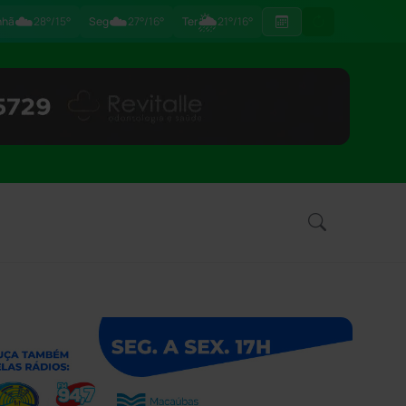
☁️
☁️
🌦
nhã
28°/15°
Seg
27°/16°
Ter
21°/16°