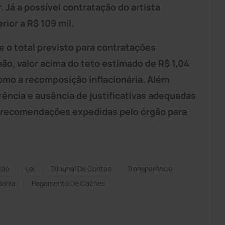
. Já a possível contratação do artista
rior a R$ 109 mil.
e o total previsto para contratações
hão, valor acima do teto estimado de R$ 1,04
omo a recomposição inflacionária. Além
rência e ausência de justificativas adequadas
s recomendações expedidas pelo órgão para
ção
Lei
Tribunal De Contas
Transparência
ahia
Pagamento De Cachês