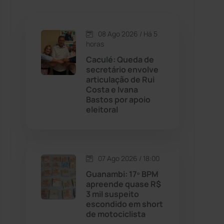
Caetanos
(47)
Caetité
(1504)
08 Ago 2026 / Há 5
horas
Candiba
(157)
Caculé: Queda de
secretário envolve
articulação de Rui
Cândido Sales
(121)
Costa e Ivana
Bastos por apoio
eleitoral
Caraíbas
(103)
Carinhanha
(300)
07 Ago 2026 / 18:00
Caturama
(65)
Guanambi: 17º BPM
apreende quase R$
3 mil suspeito
Chapada Diamantina
(430)
escondido em short
de motociclista
Condeúba
(133)