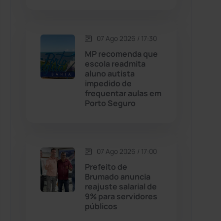
Contendas do Sincorá
(79)
07 Ago 2026 / 17:30
Cordeiros
(49)
MP recomenda que
escola readmita
aluno autista
Dom Basílio
(391)
impedido de
frequentar aulas em
Porto Seguro
Economia
(1235)
Educação
(232)
07 Ago 2026 / 17:00
Érico Cardoso
(82)
Prefeito de
Brumado anuncia
reajuste salarial de
Esportes
(522)
9% para servidores
públicos
Eventos
(24)