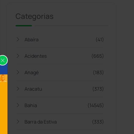
Categorias
Abaíra
(41)
Acidentes
(665)
Anagé
(183)
Aracatu
(373)
Bahia
(14545)
Barra da Estiva
(333)