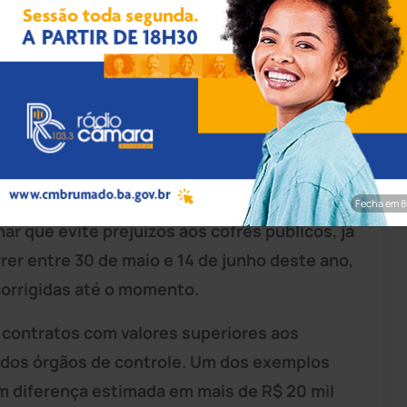
á Souza/GOVBA
ressou com representação no Tribunal de
e pagamentos de cachês a artistas nos
a dos valores cobrados em 2025. O promotor
Fecha em 7
ar que evite prejuízos aos cofres públicos, já
rer entre 30 de maio e 14 de junho deste ano,
corrigidas até o momento.
 contratos com valores superiores aos
 dos órgãos de controle. Um dos exemplos
om diferença estimada em mais de R$ 20 mil