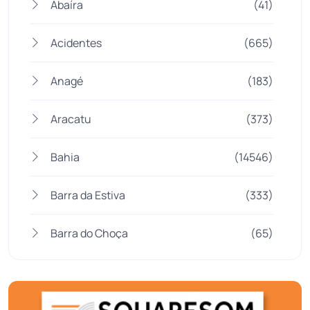
Abaíra
(41)
Acidentes
(665)
Anagé
(183)
Aracatu
(373)
Bahia
(14546)
Barra da Estiva
(333)
Barra do Choça
(65)
Belo Campo
(57)
Bom Jesus da Lapa
(510)