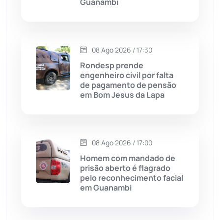
Guanambi
Dom Basílio
(391)
Economia
(1236)
08 Ago 2026 / 17:30
Rondesp prende
Educação
(232)
engenheiro civil por falta
de pagamento de pensão
em Bom Jesus da Lapa
Érico Cardoso
(82)
Esportes
(522)
08 Ago 2026 / 17:00
Eventos
(24)
Homem com mandado de
prisão aberto é flagrado
pelo reconhecimento facial
Feira da Mata
(23)
em Guanambi
Guajeru
(130)