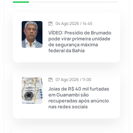
Jacaraci
(97)
Jequié
(314)
04 Ago 2026 / 14:45
VÍDEO: Presídio de Brumado
pode virar primeira unidade
Jussiape
(98)
de segurança máxima
federal da Bahia
Justiça
(1470)
Lagoa Real
(182)
07 Ago 2026 / 11:00
Licínio de Almeida
(118)
Joias de R$ 40 mil furtadas
em Guanambi são
recuperadas após anúncio
Livramento de Nossa...
(1338)
nas redes sociais
Macaúbas
(715)