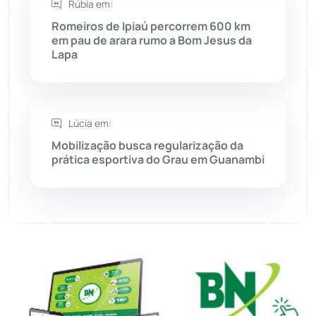
Rúbia em:
Romeiros de Ipiaú percorrem 600 km
Sudoeste Baiano
(1530)
em pau de arara rumo a Bom Jesus da
Lapa
Tanhaçu
(426)
Tanque Novo
(126)
Lúcia em:
Mobilização busca regularização da
Tecnologia
(12)
prática esportiva do Grau em Guanambi
Urandi
(157)
Vitória da Conquista
(2516)