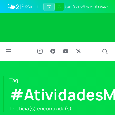
🌤️
21°
Columbus
25°
96%
4km/h
33°/20°
Tag
#AtividadesM
1 notícia(s) encontrada(s)