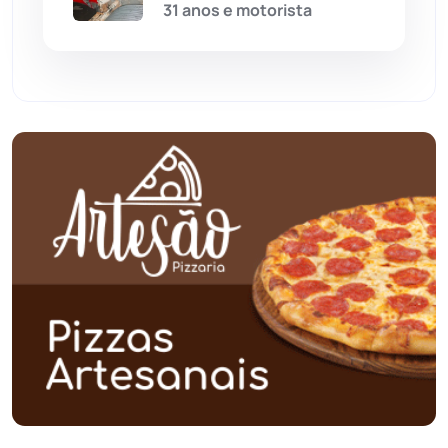
Paramirim
(342)
31 anos e motorista
Pindaí
(103)
Piripá
(90)
Planalto
(59)
Poções
(182)
Polícia Civil
(59)
Polícia Militar
(27)
Política
(03)
Presidente Jânio Qu...
(125)