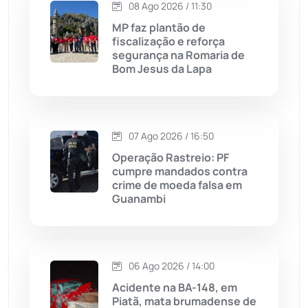
08 Ago 2026 / 11:30
Maetinga
(101)
MP faz plantão de
fiscalização e reforça
Malhada
(82)
segurança na Romaria de
Bom Jesus da Lapa
Malhada de Pedras
(508)
Matina
(71)
07 Ago 2026 / 16:50
Operação Rastreio: PF
Mortugaba
(31)
cumpre mandados contra
crime de moeda falsa em
Guanambi
Mundo
(437)
Oliveira dos Brejinhos
(67)
06 Ago 2026 / 14:00
Palmas de Monte Alto
(263)
Acidente na BA-148, em
Piatã, mata brumadense de