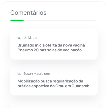
Comentários
Riacho de Santana
(309)
Rio de Contas
(411)
M. M. L em:
Rio do Antônio
(203)
Brumado inicia oferta da nova vacina
Pneumo 20 nas salas de vacinação
Rio do Pires
(98)
Saúde
(2429)
Edson Mauro em:
Seabra
(51)
Mobilização busca regularização da
prática esportiva do Grau em Guanambi
Sebastião Laranjeiras
(96)
Sítio do Mato
(42)