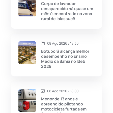
Corpo de lavrador
desaparecido há quase um
Cândido Sales
(121)
mês é encontrado na zona
rural de Ibiassucê
Caraíbas
(103)
Carinhanha
(300)
08 Ago 2026 / 18:30
Botuporã alcança melhor
Caturama
(65)
desempenho no Ensino
Médio da Bahia no Ideb
2025
Chapada Diamantina
(430)
Condeúba
(133)
08 Ago 2026 / 18:00
Contendas do Sincorá
(79)
Menor de 13 anos é
apreendido pilotando
Cordeiros
(49)
motocicleta furtada em