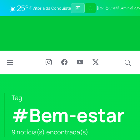
☀️
25°
Vitória da Conquista
27°
51%
6km/h
28°/
Tag
#Bem-estar
9 notícia(s) encontrada(s)