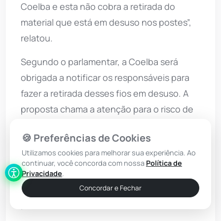
Coelba e esta não cobra a retirada do
material que está em desuso nos postes”,
relatou.
Segundo o parlamentar, a Coelba será
obrigada a notificar os responsáveis para
fazer a retirada desses fios em desuso. A
proposta chama a atenção para o risco de
acidentes, tendo em vista que, em muitos
🍪 Preferências de Cookies
casos, os fios ficam expostos nas vias.
Utilizamos cookies para melhorar sua experiência. Ao
Também alerta para a poluição visual e
continuar, você concorda com nossa
Política de
ambiental provocada pela grande
Privacidade
.
quantidade de fios emaranhados nos
Concordar e Fechar
postes.