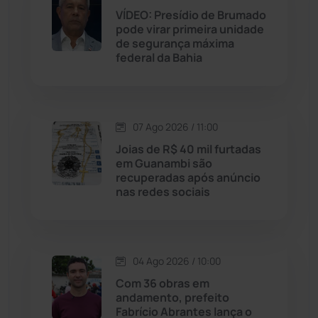
VÍDEO: Presídio de Brumado
Jussiape
(98)
pode virar primeira unidade
de segurança máxima
Justiça
(1470)
federal da Bahia
Lagoa Real
(182)
07 Ago 2026 / 11:00
Licínio de Almeida
(118)
Joias de R$ 40 mil furtadas
em Guanambi são
Livramento de Nossa...
(1338)
recuperadas após anúncio
nas redes sociais
Macaúbas
(715)
Maetinga
(101)
04 Ago 2026 / 10:00
Com 36 obras em
Malhada
(82)
andamento, prefeito
Fabrício Abrantes lança o