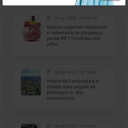
Carinhanha
(300)
08 Ago 2026 / Há 39 min
Saques superam depósitos
Caturama
(65)
e caderneta de poupança
perde R$ 7,15 bilhões em
julho
Chapada Diamantina
(430)
Condeúba
(133)
08 Ago 2026 / Há 1 hora
Contendas do Sincorá
(79)
Vitória da Conquista é a
cidade mais segura da
Cordeiros
(49)
Bahia pelo 4º ano
consecutivo
Dom Basílio
(391)
Economia
(1236)
08 Ago 2026 / Há 1 hora