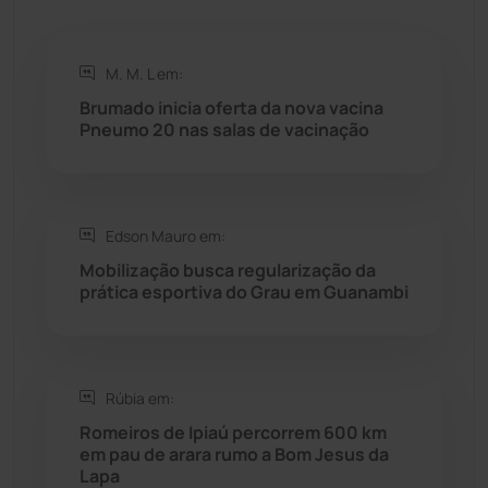
Rio do Antônio
(203)
M. M. L em:
Brumado inicia oferta da nova vacina
Rio do Pires
(98)
Pneumo 20 nas salas de vacinação
Saúde
(2429)
Edson Mauro em:
Seabra
(50)
Mobilização busca regularização da
prática esportiva do Grau em Guanambi
Sebastião Laranjeiras
(96)
Sítio do Mato
(42)
Rúbia em:
Sudoeste Baiano
(1530)
Romeiros de Ipiaú percorrem 600 km
em pau de arara rumo a Bom Jesus da
Lapa
Tanhaçu
(426)