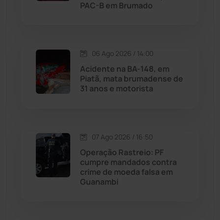
PAC-B em Brumado
Malhada de Pedras
(508)
Matina
(71)
06 Ago 2026 / 14:00
Mortugaba
(31)
Acidente na BA-148, em
Piatã, mata brumadense de
31 anos e motorista
Mundo
(437)
Oliveira dos Brejinhos
(67)
07 Ago 2026 / 16:50
Palmas de Monte Alto
(262)
Operação Rastreio: PF
cumpre mandados contra
Paramirim
(342)
crime de moeda falsa em
Guanambi
Pindaí
(103)