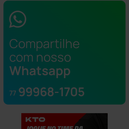
Compartilhe
com nosso
Whatsapp
99968-1705
77