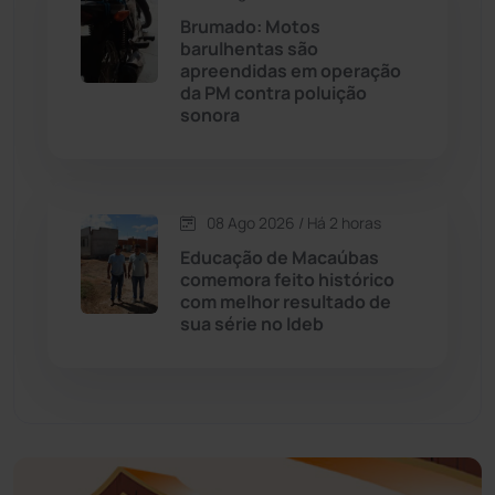
Brumado: Motos
Educação
(232)
barulhentas são
apreendidas em operação
da PM contra poluição
Érico Cardoso
(82)
sonora
Esportes
(522)
08 Ago 2026 / Há 2 horas
Eventos
(24)
Educação de Macaúbas
comemora feito histórico
Feira da Mata
(23)
com melhor resultado de
sua série no Ideb
Guajeru
(130)
Guanambi
(3498)
Ibiassucê
(167)