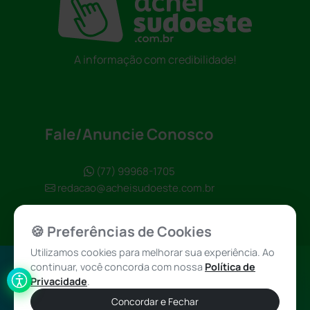
A informação com credibilidade!
Fale/Anuncie Conosco
(77) 99968-1705
redacao@acheisudoeste.com.br
🍪 Preferências de Cookies
Utilizamos cookies para melhorar sua experiência. Ao
continuar, você concorda com nossa
Política de
Política de
Achei Sudoeste
Privacidade
.
Privacidade
© 2026 - Todos
Concordar e Fechar
os direitos