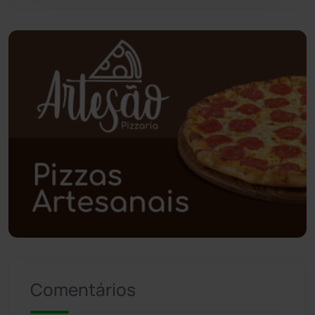
Piripá
(90)
Planalto
(59)
Poções
(182)
Polícia Civil
(59)
Polícia Militar
(27)
Política
(03)
Presidente Jânio Qu...
(125)
Riacho de Santana
(309)
Comentários
Rio de Contas
(411)