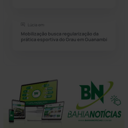
Tanque Novo
(126)
Lúcia em:
Tecnologia
(12)
Mobilização busca regularização da
prática esportiva do Grau em Guanambi
Urandi
(157)
Vitória da Conquista
(2515)