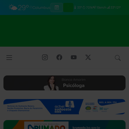
🌤️
29°
Columbus
33°
70%
15km/h
33°/21°