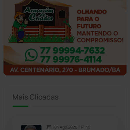
Ibicoara
(221)
Ibipitanga
(116)
Ibitiara
(32)
Igaporã
(218)
Ituaçu
(256)
Iuiu
(173)
Mais Clicadas
Jacaraci
(97)
Jequié
(314)
04 Ago 2026 / 14:45