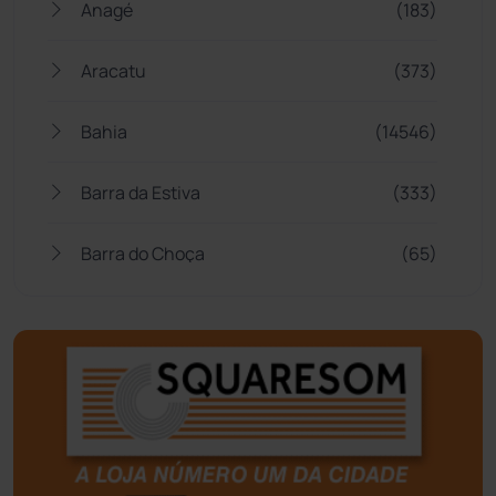
Anagé
(183)
Aracatu
(373)
Bahia
(14546)
Barra da Estiva
(333)
Barra do Choça
(65)
Belo Campo
(57)
Bom Jesus da Lapa
(509)
Boquira
(152)