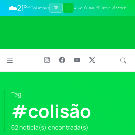
☁️
21°
Columbus
24°
94%
12km/h
33°/21°
Tag
#colisão
62 notícia(s) encontrada(s)