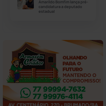
Amarildo Bomfim lança pré-
candidatura a deputado
estadual
Feira da Mata
(23)
Guajeru
(130)
Guanambi
(3493)
Ibiassucê
(167)
Ibicoara
(220)
Ibipitanga
(116)
Ibitiara
(32)
Igaporã
(218)