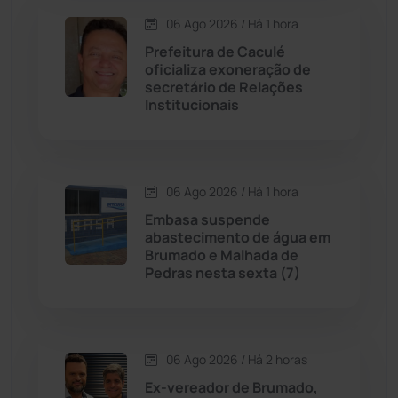
Condeúba
(133)
06 Ago 2026 / Há 1 hora
Prefeitura de Caculé
Contendas do Sincorá
(79)
oficializa exoneração de
secretário de Relações
Cordeiros
(49)
Institucionais
Dom Basílio
(391)
06 Ago 2026 / Há 1 hora
Economia
(1235)
Embasa suspende
abastecimento de água em
Educação
(232)
Brumado e Malhada de
Pedras nesta sexta (7)
Érico Cardoso
(82)
Esportes
(522)
06 Ago 2026 / Há 2 horas
Ex-vereador de Brumado,
Eventos
(24)