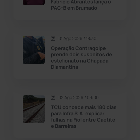
Fabrício Abrantes lança o
PAC-B em Brumado
Livramento de Nossa...
(1338)
Macaúbas
(713)
01 Ago 2026 / 18:30
Maetinga
(101)
Operação Contragolpe
prende dois suspeitos de
estelionato na Chapada
Malhada
(82)
Diamantina
Malhada de Pedras
(507)
Matina
(71)
02 Ago 2026 / 09:00
TCU concede mais 180 dias
para Infra S.A. explicar
Mortugaba
(31)
falhas na Fiol entre Caetité
e Barreiras
Mundo
(436)