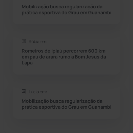
Seabra
(50)
Mobilização busca regularização da
prática esportiva do Grau em Guanambi
Sebastião Laranjeiras
(96)
Sítio do Mato
(42)
Rúbia em:
Romeiros de Ipiaú percorrem 600 km
Sudoeste Baiano
(1530)
em pau de arara rumo a Bom Jesus da
Lapa
Tanhaçu
(425)
Tanque Novo
(126)
Lúcia em:
Mobilização busca regularização da
Tecnologia
(12)
prática esportiva do Grau em Guanambi
Urandi
(156)