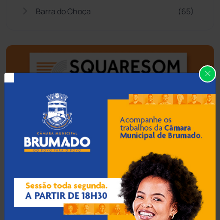
Barra do Choça
(65)
Belo Campo
(57)
Bom Jesus da Lapa
(505)
Boquira
(152)
Botuporã
(72)
Brasil
(7679)
Brumado
(31955)
Caculé
(696)