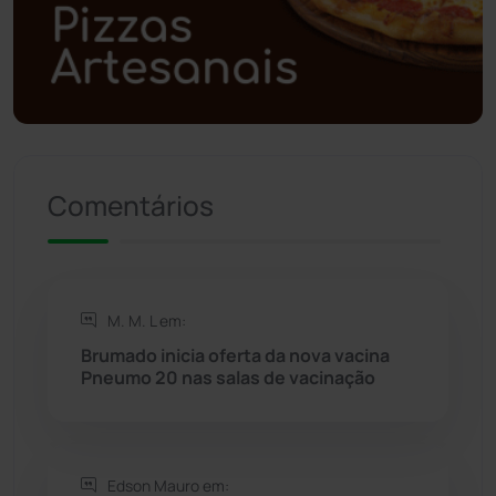
Polícia Militar
(27)
Política
(03)
Presidente Jânio Qu...
(125)
Comentários
Riacho de Santana
(309)
Rio de Contas
(410)
M. M. L em:
Rio do Antônio
(203)
Brumado inicia oferta da nova vacina
Pneumo 20 nas salas de vacinação
Rio do Pires
(98)
Saúde
(2427)
Edson Mauro em: