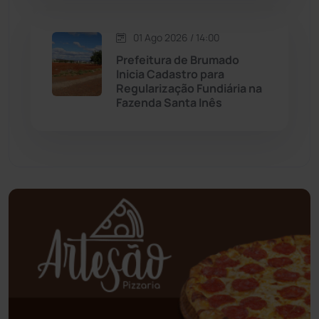
Oliveira dos Brejinhos
(67)
01 Ago 2026 / 14:00
Prefeitura de Brumado
Palmas de Monte Alto
(260)
Inicia Cadastro para
Regularização Fundiária na
Paramirim
(342)
Fazenda Santa Inês
Pindaí
(103)
Piripá
(90)
Planalto
(59)
Poções
(182)
Polícia Civil
(57)