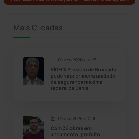
Ituaçu
(256)
Mais Clicadas
Iuiu
(173)
Jacaraci
(97)
04 Ago 2026 / 14:45
Jequié
(312)
VÍDEO: Presídio de Brumado
pode virar primeira unidade
de segurança máxima
Jussiape
(97)
federal da Bahia
Justiça
(1466)
Lagoa Real
(182)
04 Ago 2026 / 10:00
Com 36 obras em
Licínio de Almeida
(118)
andamento, prefeito