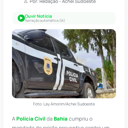
Por: Redação - Achei Sudoeste
Ouvir Notícia
Narração automática (IA)
Foto: Lay Amorim/Achei Sudoeste
A
Polícia Civil
da
Bahia
cumpriu o
mandado de prisão preventiva contra um