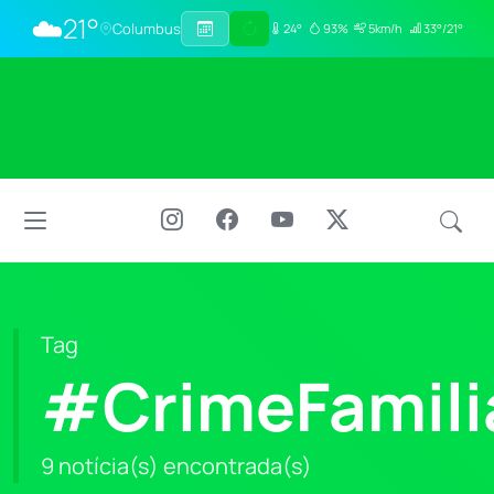
☁️
21°
Columbus
24°
93%
5km/h
33°/21°
Tag
#CrimeFamili
9 notícia(s) encontrada(s)