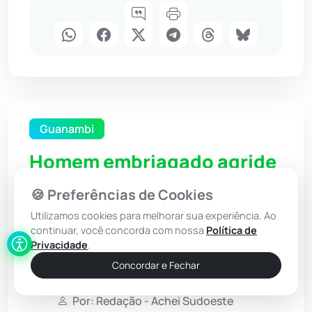
Guanambi
Homem embriagado agride
a mãe idosa e ameaça
🍪 Preferências de Cookies
sobrinho com faca em
Utilizamos cookies para melhorar sua experiência. Ao
Guanambi
continuar, você concorda com nossa
Política de
Privacidade
.
Concordar e Fechar
20 Mai 2026 / 12:30
Por: Redação - Achei Sudoeste