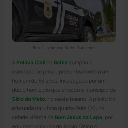
Foto: Lay Amorim/Achei Sudoeste
A
Polícia Civil
da
Bahia
cumpriu o
mandado de prisão preventiva contra um
homem de 53 anos, investigado por um
duplo homicídio que chocou o município de
Sítio do Mato
, no oeste baiano. A prisão foi
efetuada na última quarta-feira (1º), na
cidade vizinha de
Bom Jesus da Lapa
, por
equipes do Grupo de Apoio Tático e