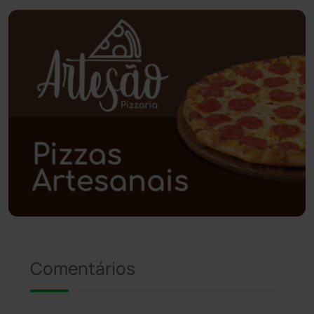
Planalto
(59)
Poções
(182)
Polícia Civil
(58)
Polícia Militar
(27)
Política
(03)
Presidente Jânio Qu...
(125)
Riacho de Santana
(309)
Comentários
Rio de Contas
(410)