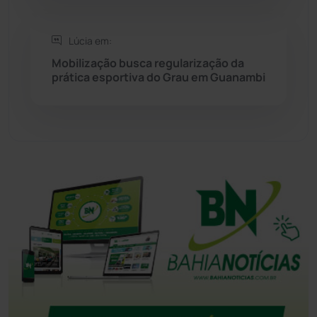
Tecnologia
(12)
Lúcia em:
Mobilização busca regularização da
Urandi
(157)
prática esportiva do Grau em Guanambi
Vitória da Conquista
(2514)