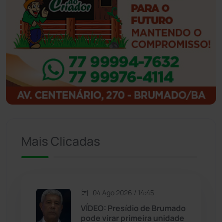
Ibipitanga
(116)
Ibitiara
(32)
Igaporã
(218)
Ituaçu
(256)
Iuiu
(173)
Mais Clicadas
Jacaraci
(97)
Jequié
(314)
04 Ago 2026 / 14:45
VÍDEO: Presídio de Brumado
Jussiape
(97)
pode virar primeira unidade