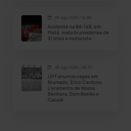
Matina
(71)
06 Ago 2026 / 14:00
Mortugaba
(31)
Acidente na BA-148, em
Piatã, mata brumadense de
31 anos e motorista
Mundo
(437)
Oliveira dos Brejinhos
(67)
06 Ago 2026 / 08:30
Palmas de Monte Alto
(261)
UPT anuncia vagas em
Brumado, Érico Cardoso,
Paramirim
(342)
Livramento de Nossa
Senhora, Dom Basílio e
Caculé
Pindaí
(103)
Piripá
(90)