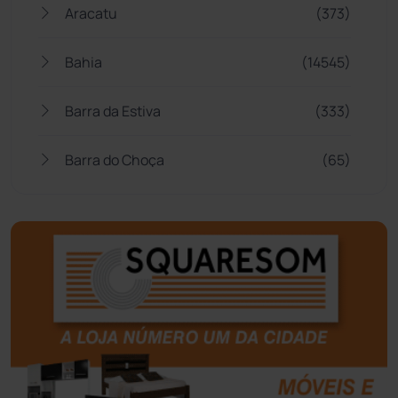
Aracatu
(373)
Bahia
(14545)
Barra da Estiva
(333)
Barra do Choça
(65)
Belo Campo
(57)
Bom Jesus da Lapa
(507)
Boquira
(152)
Botuporã
(72)