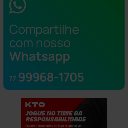
Compartilhe
com nosso
Whatsapp
99968-1705
77