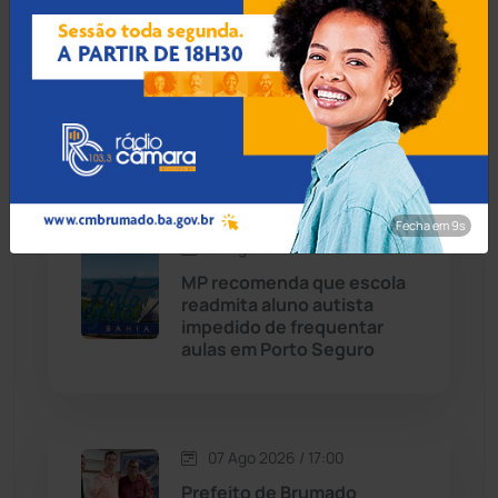
07 Ago 2026 / 18:00
Caturama
(65)
Guanambi: 17º BPM
apreende quase R$ 3 mil
suspeito escondido em
Chapada Diamantina
(430)
short de motociclista
Condeúba
(133)
Fecha em 8s
Contendas do Sincorá
(79)
07 Ago 2026 / 17:30
MP recomenda que escola
Cordeiros
(49)
readmita aluno autista
impedido de frequentar
aulas em Porto Seguro
Dom Basílio
(391)
Economia
(1235)
07 Ago 2026 / 17:00
Educação
(232)
Prefeito de Brumado