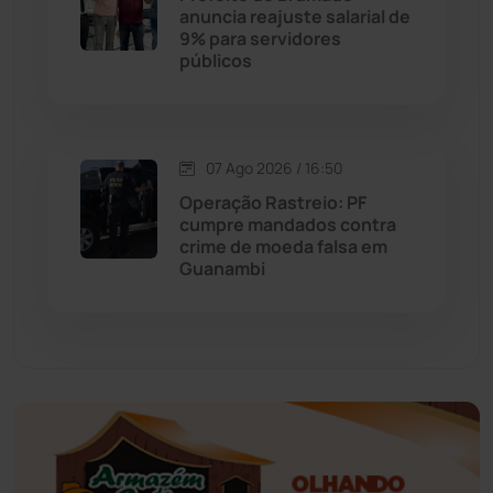
anuncia reajuste salarial de
9% para servidores
Érico Cardoso
(82)
públicos
Esportes
(522)
07 Ago 2026 / 16:50
Eventos
(24)
Operação Rastreio: PF
cumpre mandados contra
Feira da Mata
(23)
crime de moeda falsa em
Guanambi
Guajeru
(130)
Guanambi
(3498)
Ibiassucê
(167)
Ibicoara
(221)