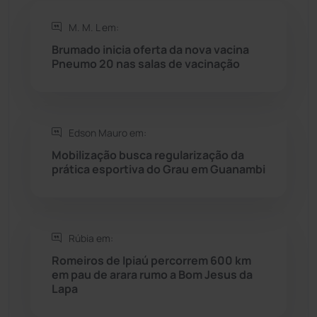
Rio do Antônio
(203)
M. M. L em:
Rio do Pires
(98)
Brumado inicia oferta da nova vacina
Pneumo 20 nas salas de vacinação
Saúde
(2427)
Seabra
(50)
Edson Mauro em:
Mobilização busca regularização da
Sebastião Laranjeiras
(96)
prática esportiva do Grau em Guanambi
Sítio do Mato
(42)
Sudoeste Baiano
(1530)
Rúbia em:
Romeiros de Ipiaú percorrem 600 km
em pau de arara rumo a Bom Jesus da
Tanhaçu
(426)
Lapa
Tanque Novo
(126)