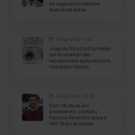
de segurança máxima
Justiça
(1470)
federal da Bahia
Lagoa Real
(182)
07 Ago 2026 / 11:00
Licínio de Almeida
(118)
Joias de R$ 40 mil furtadas
em Guanambi são
Livramento de Nossa...
(1338)
recuperadas após anúncio
nas redes sociais
Macaúbas
(714)
Maetinga
(101)
04 Ago 2026 / 10:00
Com 36 obras em
Malhada
(82)
andamento, prefeito
Fabrício Abrantes lança o
PAC-B em Brumado
Malhada de Pedras
(508)