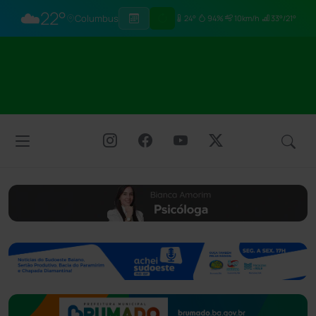
☁️
22°
Columbus
24°
94%
10km/h
33°/21°