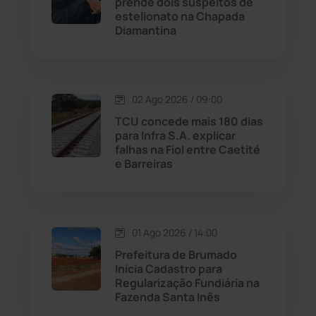
prende dois suspeitos de
estelionato na Chapada
Diamantina
Malhada
(82)
Malhada de Pedras
(507)
02 Ago 2026 / 09:00
Matina
(71)
TCU concede mais 180 dias
para Infra S.A. explicar
falhas na Fiol entre Caetité
Mortugaba
(31)
e Barreiras
Mundo
(436)
Oliveira dos Brejinhos
(67)
01 Ago 2026 / 14:00
Prefeitura de Brumado
Palmas de Monte Alto
(260)
Inicia Cadastro para
Regularização Fundiária na
Fazenda Santa Inês
Paramirim
(342)