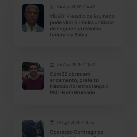
Jacaraci
(97)
04 Ago 2026 / 14:45
VÍDEO: Presídio de Brumado
Jequié
(313)
pode virar primeira unidade
de segurança máxima
federal da Bahia
Jussiape
(97)
Justiça
(1466)
04 Ago 2026 / 10:00
Lagoa Real
(182)
Com 36 obras em
andamento, prefeito
Licínio de Almeida
(118)
Fabrício Abrantes lança o
PAC-B em Brumado
Livramento de Nossa...
(1338)
Macaúbas
(713)
01 Ago 2026 / 18:30
Operação Contragolpe
Maetinga
(101)