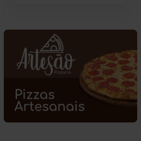
Pindaí
(103)
Piripá
(90)
Planalto
(59)
Poções
(182)
Polícia Civil
(57)
Polícia Militar
(27)
Política
(03)
Presidente Jânio Qu...
(125)