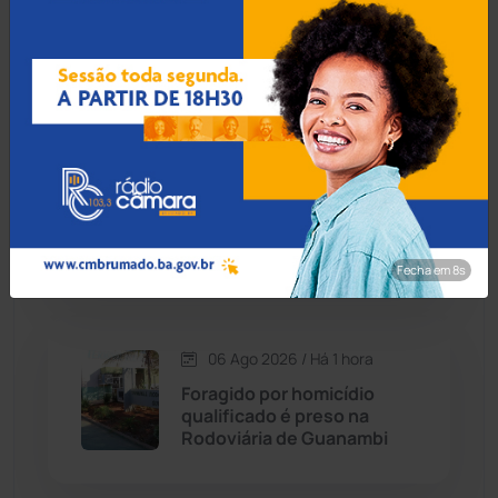
pulso e agredido a
Cândido Sales
(120)
capacetadas na zona rural
de Guanambi
Caraíbas
(103)
Carinhanha
(299)
06 Ago 2026 / Há 40 min
Idoso de 76 anos é preso
Caturama
(65)
por estuprar criança com
deficiência em Jequié
Fecha em 7s
Chapada Diamantina
(430)
Condeúba
(133)
06 Ago 2026 / Há 1 hora
Foragido por homicídio
Contendas do Sincorá
(79)
qualificado é preso na
Rodoviária de Guanambi
Cordeiros
(49)