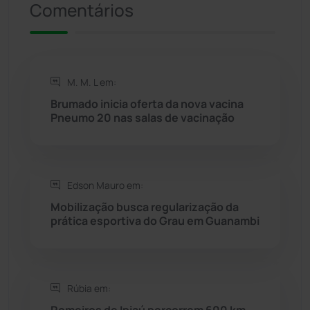
Comentários
Riacho de Santana
(309)
Rio de Contas
(410)
M. M. L em:
Rio do Antônio
(203)
Brumado inicia oferta da nova vacina
Pneumo 20 nas salas de vacinação
Rio do Pires
(98)
Saúde
(2427)
Edson Mauro em:
Mobilização busca regularização da
Seabra
(50)
prática esportiva do Grau em Guanambi
Sebastião Laranjeiras
(96)
Rúbia em:
Sítio do Mato
(42)
Romeiros de Ipiaú percorrem 600 km