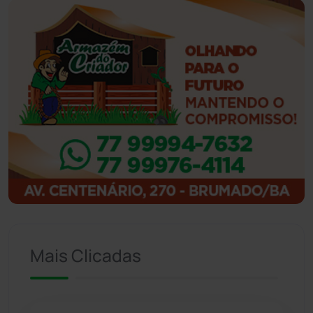
Guanambi
(3494)
Ibiassucê
(167)
Ibicoara
(220)
Ibipitanga
(116)
Ibitiara
(32)
Igaporã
(218)
Ituaçu
(256)
Mais Clicadas
Iuiu
(173)