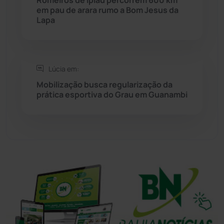
em pau de arara rumo a Bom Jesus da
Sudoeste Baiano
(1530)
Lapa
Tanhaçu
(425)
Tanque Novo
(126)
Lúcia em:
Mobilização busca regularização da
prática esportiva do Grau em Guanambi
Tecnologia
(12)
Urandi
(156)
Vitória da Conquista
(2513)