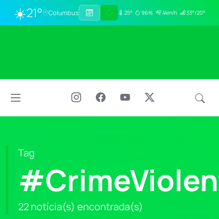
☀️
21°
Columbus
25°
96%
4km/h
33°/20°
Tag
#CrimeViolen
22 notícia(s) encontrada(s)