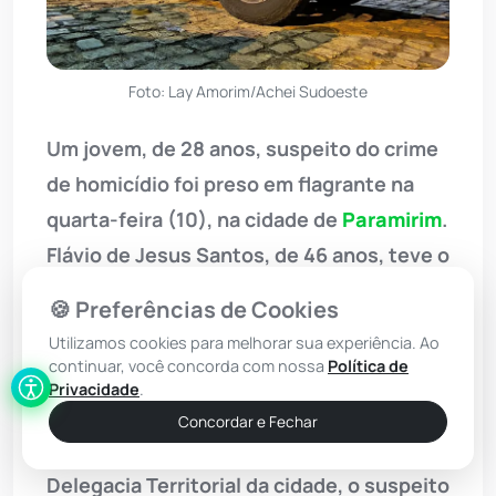
Foto: Lay Amorim/Achei Sudoeste
Um jovem, de 28 anos, suspeito do crime
de homicídio foi preso em flagrante na
quarta-feira (10), na cidade de
Paramirim
.
Flávio de Jesus Santos, de 46 anos, teve o
corpo encontrado no interior de uma
🍪 Preferências de Cookies
residência, naquele município, com sinais
Utilizamos cookies para melhorar sua experiência. Ao
aparentes de lesões provocadas por
continuar, você concorda com nossa
Política de
Privacidade
.
instrumento perfurocortante.
Concordar e Fechar
Segundo as apurações realizadas pela
Delegacia Territorial da cidade, o suspeito