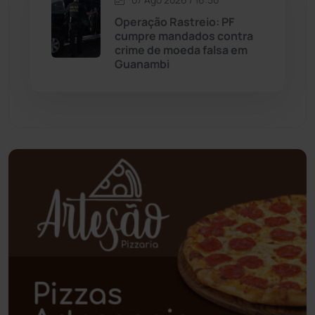
Palmas de Monte Alto
(262)
Operação Rastreio: PF
cumpre mandados contra
Paramirim
(342)
crime de moeda falsa em
Guanambi
Pindaí
(103)
Piripá
(90)
Planalto
(59)
Poções
(182)
Polícia Civil
(59)
Polícia Militar
(27)