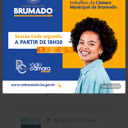
08 Ago 2026 / Há 6 min
Candiba
(157)
Abordagem policial por som
alto termina em confusão e
Cândido Sales
(121)
condução a delegacia em
Brumado
Caraíbas
(103)
Carinhanha
(300)
08 Ago 2026 / Há 36 min
Saques superam depósitos
Caturama
(65)
e caderneta de poupança
perde R$ 7,15 bilhões em
Fecha em 8s
julho
Chapada Diamantina
(430)
Condeúba
(133)
08 Ago 2026 / Há 1 hora
Contendas do Sincorá
(79)