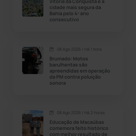
Vitória da Conquista é a
cidade mais segura da
Cordeiros
(49)
Bahia pelo 4º ano
consecutivo
Dom Basílio
(391)
Economia
(1236)
08 Ago 2026 / Há 1 hora
Brumado: Motos
Educação
(232)
barulhentas são
apreendidas em operação
da PM contra poluição
Érico Cardoso
(82)
sonora
Esportes
(522)
08 Ago 2026 / Há 2 horas
Eventos
(24)
Educação de Macaúbas
comemora feito histórico
Feira da Mata
(23)
com melhor resultado de