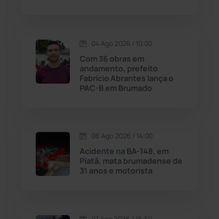
Macaúbas
(715)
Maetinga
(101)
04 Ago 2026 / 10:00
Com 36 obras em
Malhada
(82)
andamento, prefeito
Fabrício Abrantes lança o
PAC-B em Brumado
Malhada de Pedras
(508)
Matina
(71)
06 Ago 2026 / 14:00
Mortugaba
(31)
Acidente na BA-148, em
Piatã, mata brumadense de
31 anos e motorista
Mundo
(437)
Oliveira dos Brejinhos
(67)
07 Ago 2026 / 16:50