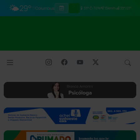
🌤️
29°
Columbus
33°
70%
15km/h
33°/21°