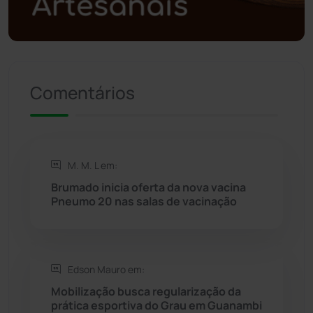
Política
(03)
Presidente Jânio Qu...
(125)
Riacho de Santana
(309)
Comentários
Rio de Contas
(411)
Rio do Antônio
(203)
M. M. L em:
Brumado inicia oferta da nova vacina
Rio do Pires
(98)
Pneumo 20 nas salas de vacinação
Saúde
(2429)
Edson Mauro em:
Seabra
(50)
Mobilização busca regularização da
prática esportiva do Grau em Guanambi
Sebastião Laranjeiras
(96)