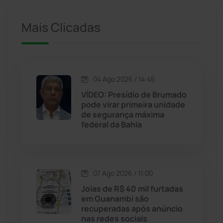
Iuiu
(173)
Mais Clicadas
Jacaraci
(97)
Jequié
(314)
04 Ago 2026 / 14:45
VÍDEO: Presídio de Brumado
Jussiape
(98)
pode virar primeira unidade
de segurança máxima
Justiça
(1470)
federal da Bahia
Lagoa Real
(182)
07 Ago 2026 / 11:00
Licínio de Almeida
(118)
Joias de R$ 40 mil furtadas
em Guanambi são
Livramento de Nossa...
(1338)
recuperadas após anúncio
nas redes sociais