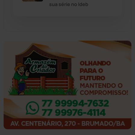
sua série no Ideb
Guajeru
(130)
Guanambi
(3498)
Ibiassucê
(167)
Ibicoara
(221)
Ibipitanga
(116)
Ibitiara
(32)
Igaporã
(218)
Ituaçu
(256)