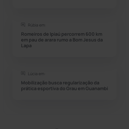
Sítio do Mato
(42)
Rúbia em:
Sudoeste Baiano
(1530)
Romeiros de Ipiaú percorrem 600 km
em pau de arara rumo a Bom Jesus da
Lapa
Tanhaçu
(426)
Tanque Novo
(126)
Lúcia em:
Tecnologia
(12)
Mobilização busca regularização da
prática esportiva do Grau em Guanambi
Urandi
(157)
Vitória da Conquista
(2515)