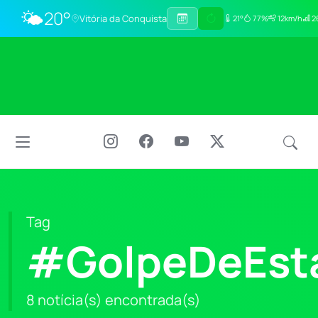
🌤️
20°
Vitória da Conquista
21°
77%
12km/h
2
Tag
#GolpeDeEst
8 notícia(s) encontrada(s)