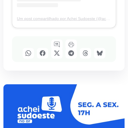
Um post compartilhado por Achei Sudoeste (@acheisudoesteoficial)