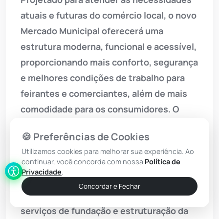
atuais e futuras do comércio local, o novo
Mercado Municipal oferecerá uma
estrutura moderna, funcional e acessível,
proporcionando mais conforto, segurança
e melhores condições de trabalho para
feirantes e comerciantes, além de mais
comodidade para os consumidores. O
ambiente será organizado por setores,
🍪 Preferências de Cookies
favorecendo a circulação de pessoas e
Utilizamos cookies para melhorar sua experiência. Ao
garantindo maior eficiência nas
continuar, você concorda com nossa
Política de
atividades desenvolvidas no espaço.
Privacidade
.
Concordar e Fechar
Nesta fase inicial, serão executados os
serviços de fundação e estruturação da