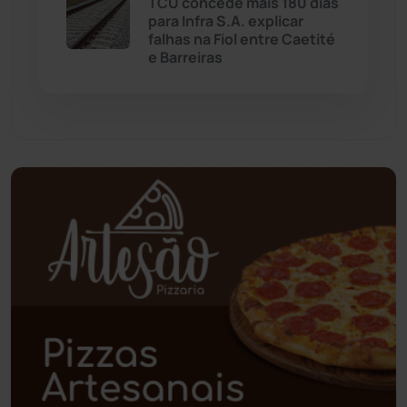
TCU concede mais 180 dias
para Infra S.A. explicar
Palmas de Monte Alto
(260)
falhas na Fiol entre Caetité
e Barreiras
Paramirim
(342)
Pindaí
(103)
Piripá
(90)
Planalto
(59)
Poções
(182)
Polícia Civil
(57)
Polícia Militar
(27)