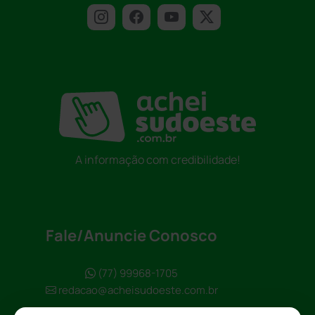
A informação com credibilidade!
Fale/Anuncie Conosco
(77) 99968-1705
redacao@acheisudoeste.com.br