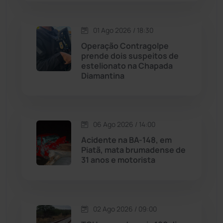
Macaúbas
(713)
01 Ago 2026 / 18:30
Operação Contragolpe
Maetinga
(101)
prende dois suspeitos de
estelionato na Chapada
Diamantina
Malhada
(82)
Malhada de Pedras
(507)
06 Ago 2026 / 14:00
Matina
(71)
Acidente na BA-148, em
Piatã, mata brumadense de
31 anos e motorista
Mortugaba
(31)
Mundo
(436)
02 Ago 2026 / 09:00
Oliveira dos Brejinhos
(67)