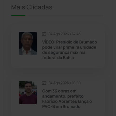
Ituaçu
(256)
Mais Clicadas
Iuiu
(173)
Jacaraci
(97)
04 Ago 2026 / 14:45
VÍDEO: Presídio de Brumado
Jequié
(313)
pode virar primeira unidade
de segurança máxima
federal da Bahia
Jussiape
(97)
Justiça
(1466)
04 Ago 2026 / 10:00
Lagoa Real
(182)
Com 36 obras em
andamento, prefeito
Licínio de Almeida
(118)
Fabrício Abrantes lança o
PAC-B em Brumado
Livramento de Nossa...
(1338)