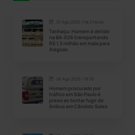
Caetité
(1504)
07 Ago 2026 / Há 3 horas
Candiba
(157)
Tanhaçu: Homem é detido
na BA-026 transportando
Cândido Sales
(121)
R$ 1,3 milhão em mala para
Alagoas
Caraíbas
(103)
Carinhanha
(299)
06 Ago 2026 / 18:30
Homem procurado por
Caturama
(65)
tráfico em São Paulo é
preso ao tentar fugir de
ônibus em Cândido Sales
Chapada Diamantina
(430)
Condeúba
(133)