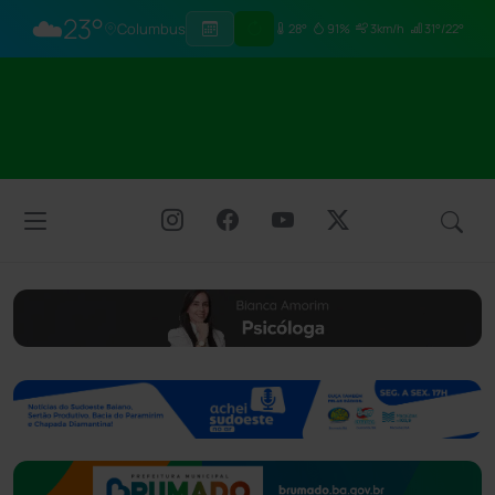
☁️
23°
Columbus
28°
91%
3km/h
31°/22°