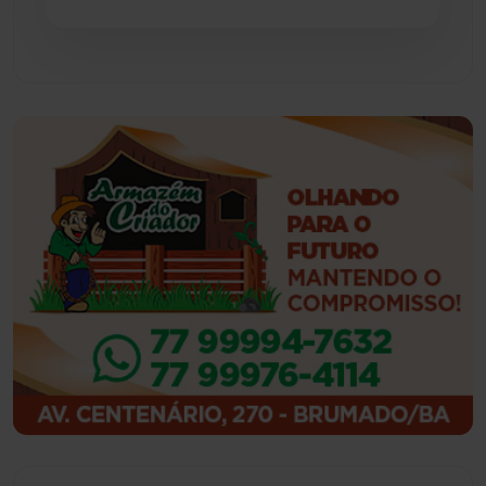
Feira da Mata
(23)
Guajeru
(130)
Guanambi
(3494)
Ibiassucê
(167)
Ibicoara
(220)
Ibipitanga
(116)
Ibitiara
(32)
Igaporã
(218)