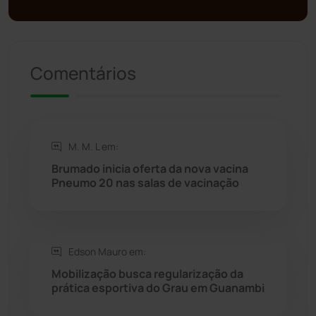
Política
(03)
Presidente Jânio Qu...
(125)
Comentários
Riacho de Santana
(309)
Rio de Contas
(410)
M. M. L em:
Brumado inicia oferta da nova vacina
Rio do Antônio
(203)
Pneumo 20 nas salas de vacinação
Rio do Pires
(98)
Edson Mauro em:
Saúde
(2427)
Mobilização busca regularização da
prática esportiva do Grau em Guanambi
Seabra
(50)