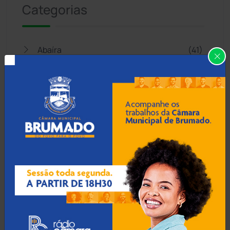
Categorias
Abaíra
(41)
Acidentes
(665)
Anagé
(183)
Aracatu
(373)
Bahia
(14545)
Barra da Estiva
(333)
Barra do Choça
(65)