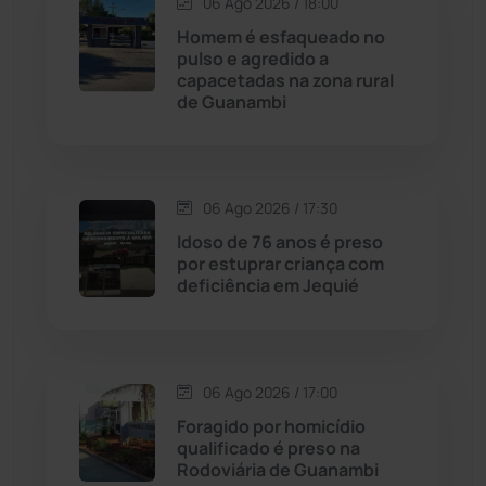
06 Ago 2026 / 18:00
Contendas do Sincorá
(79)
Homem é esfaqueado no
pulso e agredido a
Cordeiros
(49)
capacetadas na zona rural
de Guanambi
Dom Basílio
(391)
Economia
(1235)
06 Ago 2026 / 17:30
Idoso de 76 anos é preso
Educação
(232)
por estuprar criança com
deficiência em Jequié
Érico Cardoso
(82)
Esportes
(522)
06 Ago 2026 / 17:00
Foragido por homicídio
Eventos
(24)
qualificado é preso na
Rodoviária de Guanambi