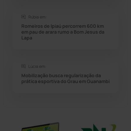
Sebastião Laranjeiras
(96)
Rúbia em:
Sítio do Mato
(42)
Romeiros de Ipiaú percorrem 600 km
em pau de arara rumo a Bom Jesus da
Lapa
Sudoeste Baiano
(1530)
Tanhaçu
(426)
Lúcia em:
Tanque Novo
(126)
Mobilização busca regularização da
prática esportiva do Grau em Guanambi
Tecnologia
(12)
Urandi
(156)
Vitória da Conquista
(2513)