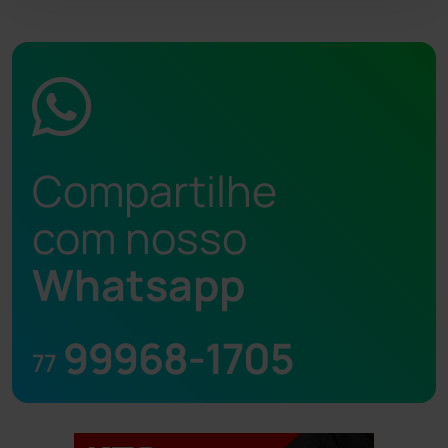
Compartilhe
com nosso
Whatsapp
99968-1705
77