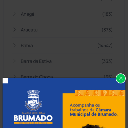
Anagé
(183)
Aracatu
(373)
Bahia
(14547)
Barra da Estiva
(333)
Barra do Choça
(65)
Belo Campo
(57)
Bom Jesus da Lapa
(510)
Boquira
(152)