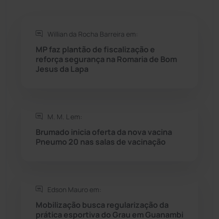
Rio de Contas
(411)
Willian da Rocha Barreira em:
Rio do Antônio
(203)
MP faz plantão de fiscalização e
reforça segurança na Romaria de Bom
Jesus da Lapa
Rio do Pires
(98)
Saúde
(2429)
M. M. L em:
Seabra
(51)
Brumado inicia oferta da nova vacina
Pneumo 20 nas salas de vacinação
Sebastião Laranjeiras
(96)
Sítio do Mato
(42)
Edson Mauro em:
Mobilização busca regularização da
Sudoeste Baiano
(1530)
prática esportiva do Grau em Guanambi