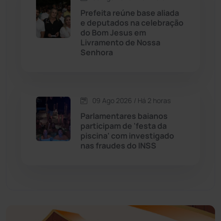
Economia
(1236)
Prefeita reúne base aliada
e deputados na celebração
do Bom Jesus em
Educação
(232)
Livramento de Nossa
Senhora
Érico Cardoso
(82)
Esportes
(522)
09 Ago 2026 / Há 2 horas
Parlamentares baianos
Eventos
(24)
participam de 'festa da
piscina' com investigado
nas fraudes do INSS
Feira da Mata
(23)
Guajeru
(130)
Guanambi
(3502)