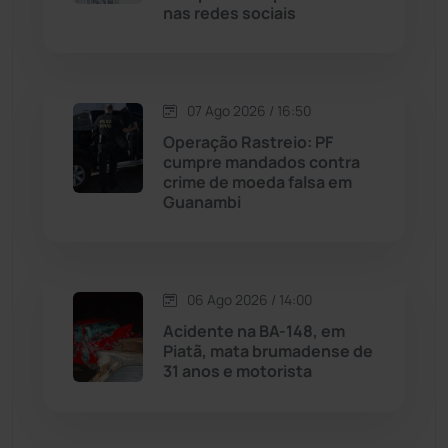
Malhada
(82)
nas redes sociais
Malhada de Pedras
(508)
Matina
(71)
07 Ago 2026 / 16:50
Operação Rastreio: PF
cumpre mandados contra
Mortugaba
(31)
crime de moeda falsa em
Guanambi
Mundo
(438)
Oliveira dos Brejinhos
(67)
06 Ago 2026 / 14:00
Palmas de Monte Alto
(264)
Acidente na BA-148, em
Piatã, mata brumadense de
31 anos e motorista
Paramirim
(342)
Pindaí
(103)