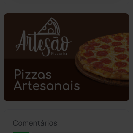
Piripá
(90)
Planalto
(59)
Poções
(182)
Polícia Civil
(59)
Polícia Militar
(27)
Política
(03)
Presidente Jânio Qu...
(125)
Comentários
Riacho de Santana
(309)