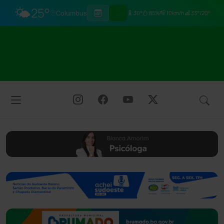
🌤️
25°
Columbus
30°
85%
10km/h
33°/20°