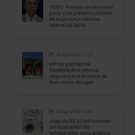
Jequié
(314)
VÍDEO: Presídio de Brumado
pode virar primeira unidade
de segurança máxima
Jussiape
(98)
federal da Bahia
Justiça
(1471)
Lagoa Real
(182)
08 Ago 2026 / 11:30
MP faz plantão de
Licínio de Almeida
(118)
fiscalização e reforça
segurança na Romaria de
Bom Jesus da Lapa
Livramento de Nossa...
(1339)
Macaúbas
(715)
07 Ago 2026 / 11:00
Maetinga
(101)
Joias de R$ 40 mil furtadas
em Guanambi são
recuperadas após anúncio