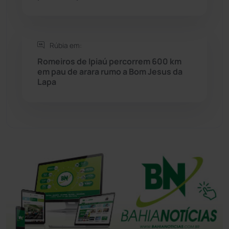
Tanhaçu
(427)
Tanque Novo
(126)
Rúbia em:
Romeiros de Ipiaú percorrem 600 km
em pau de arara rumo a Bom Jesus da
Tecnologia
(12)
Lapa
Urandi
(157)
Vitória da Conquista
(2516)