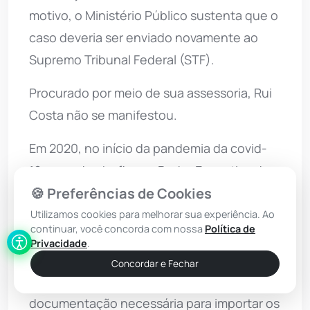
motivo, o Ministério Público sustenta que o
caso deveria ser enviado novamente ao
Supremo Tribunal Federal (STF).
Procurado por meio de sua assessoria, Rui
Costa não se manifestou.
Em 2020, no início da pandemia da covid-
19, quando chefiava o Poder Executivo da
🍪 Preferências de Cookies
Bahia e era presidente do consórcio dos
governadores do Nordeste, Rui Costa
Utilizamos cookies para melhorar sua experiência. Ao
continuar, você concorda com nossa
Política de
assinou um contrato de R$ 48 milhões para
Privacidade
.
compra de respiradores pulmonares com
Concordar e Fechar
uma empresa que não tinha a
documentação necessária para importar os