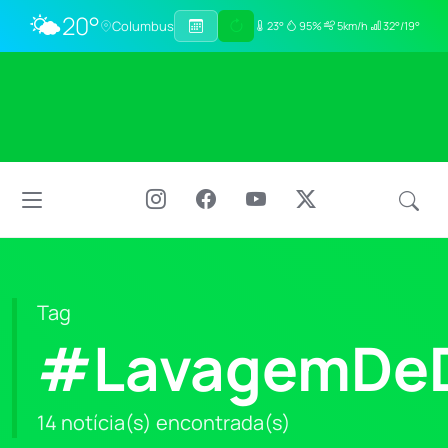
🌤️
20°
Columbus
23°
95%
5km/h
32°/19°
Tag
#LavagemDeD
14 notícia(s) encontrada(s)