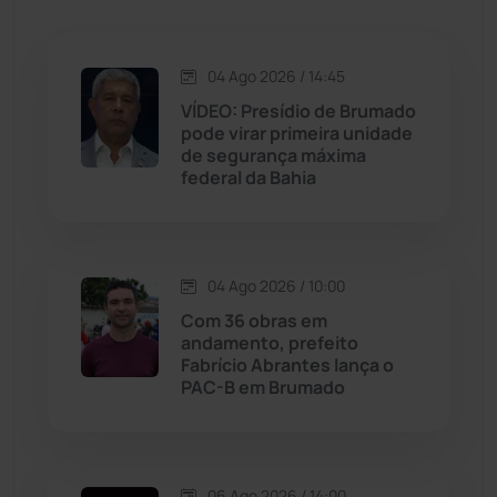
Jacaraci
(97)
04 Ago 2026 / 14:45
VÍDEO: Presídio de Brumado
Jequié
(314)
pode virar primeira unidade
de segurança máxima
federal da Bahia
Jussiape
(97)
Justiça
(1468)
04 Ago 2026 / 10:00
Lagoa Real
(182)
Com 36 obras em
andamento, prefeito
Licínio de Almeida
(118)
Fabrício Abrantes lança o
PAC-B em Brumado
Livramento de Nossa...
(1338)
Macaúbas
(714)
06 Ago 2026 / 14:00