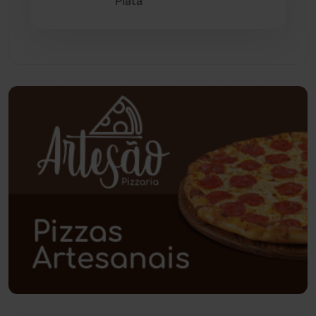
Piatã
Paramirim
(342)
Pindaí
(103)
Piripá
(90)
Planalto
(59)
Poções
(182)
Polícia Civil
(58)
Polícia Militar
(27)
Política
(03)