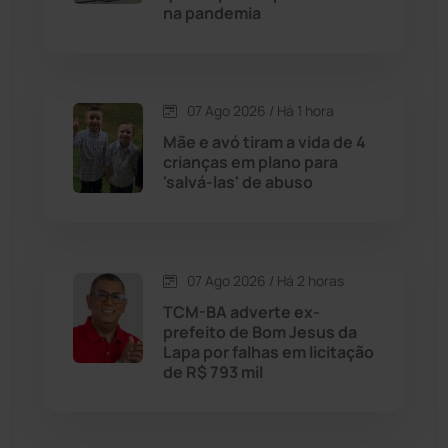
Cordeiros
(49)
na pandemia
Dom Basílio
(391)
07 Ago 2026 / Há 1 hora
Economia
(1235)
Mãe e avó tiram a vida de 4
crianças em plano para
Educação
(232)
'salvá-las' de abuso
Érico Cardoso
(82)
07 Ago 2026 / Há 2 horas
Esportes
(522)
TCM-BA adverte ex-
prefeito de Bom Jesus da
Eventos
(24)
Lapa por falhas em licitação
de R$ 793 mil
Feira da Mata
(23)