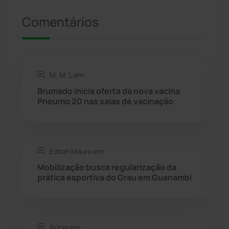
Presidente Jânio Qu...
(125)
Comentários
Riacho de Santana
(309)
Rio de Contas
(410)
M. M. L em:
Brumado inicia oferta da nova vacina
Rio do Antônio
(203)
Pneumo 20 nas salas de vacinação
Rio do Pires
(98)
Edson Mauro em:
Saúde
(2427)
Mobilização busca regularização da
prática esportiva do Grau em Guanambi
Seabra
(50)
Sebastião Laranjeiras
(96)
Rúbia em: