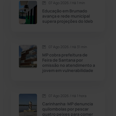
07 Ago 2026 / Há 1 min
Candiba
(157)
Educação em Brumado
avança e rede municipal
Cândido Sales
(121)
supera projeções do Ideb
Caraíbas
(103)
07 Ago 2026 / Há 31 min
Carinhanha
(300)
MP cobra prefeitura de
Feira de Santana por
Caturama
(65)
omissão no atendimento a
jovem em vulnerabilidade
Chapada Diamantina
(430)
Condeúba
(133)
07 Ago 2026 / Há 1 hora
Carinhanha: MP denuncia
Contendas do Sincorá
(79)
quilombolas por pescar
quatro peixes para comer