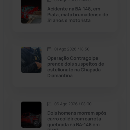
Acidente na BA-148, em
Maetinga
(101)
Piatã, mata brumadense de
31 anos e motorista
Malhada
(82)
Malhada de Pedras
(508)
01 Ago 2026 / 18:30
Operação Contragolpe
Matina
(71)
prende dois suspeitos de
estelionato na Chapada
Diamantina
Mortugaba
(31)
Mundo
(437)
06 Ago 2026 / 08:00
Oliveira dos Brejinhos
(67)
Dois homens morrem após
carro colidir com carreta
Palmas de Monte Alto
(260)
quebrada na BA-148 em