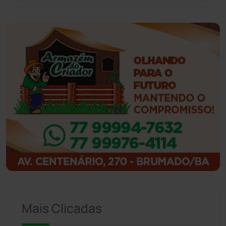
Guajeru
(130)
Guanambi
(3496)
Ibiassucê
(167)
Ibicoara
(221)
Ibipitanga
(116)
Ibitiara
(32)
Igaporã
(218)
Ituaçu
(256)
Mais Clicadas
Iuiu
(173)