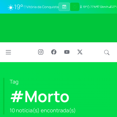
☀️
19°
Vitória da Conquista
19°
77%
12km/h
27°
Tag
#Morto
10 notícia(s) encontrada(s)