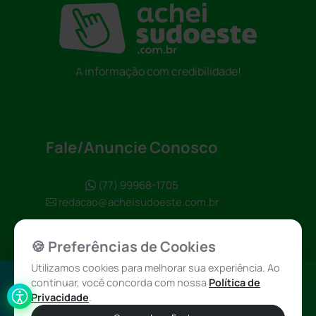
A informação com credibilidade!
Fale/Anuncie Conosco
(77) 99968-1705
redacao@acheisudoeste.com.br
🍪 Preferências de Cookies
Utilizamos cookies para melhorar sua experiência. Ao
continuar, você concorda com nossa
Política de
Política de
Achei Sudoeste
Privacidade
.
Privacidade
© 2026 - Todos