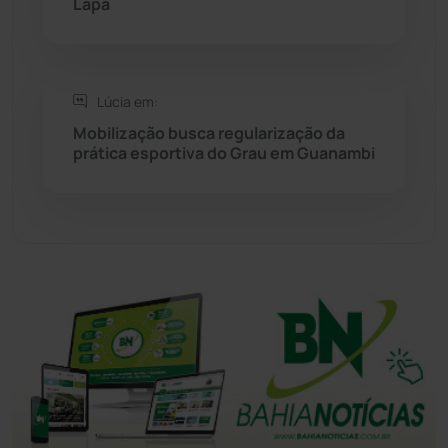
Lapa
Tanhaçu
(426)
Tanque Novo
(126)
Lúcia em:
Mobilização busca regularização da
prática esportiva do Grau em Guanambi
Tecnologia
(12)
Urandi
(157)
Vitória da Conquista
(2516)