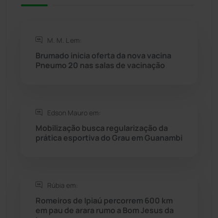
Rio de Contas
(411)
M. M. L em:
Rio do Antônio
(203)
Brumado inicia oferta da nova vacina
Pneumo 20 nas salas de vacinação
Rio do Pires
(98)
Saúde
(2429)
Edson Mauro em:
Mobilização busca regularização da
Seabra
(51)
prática esportiva do Grau em Guanambi
Sebastião Laranjeiras
(96)
Rúbia em:
Sítio do Mato
(42)
Romeiros de Ipiaú percorrem 600 km
em pau de arara rumo a Bom Jesus da
Sudoeste Baiano
(1530)