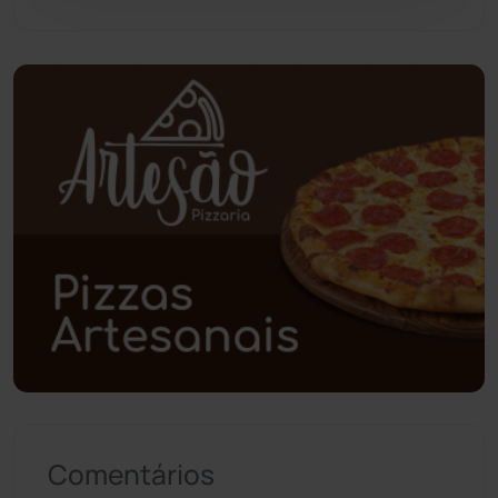
Pindaí
(103)
Piripá
(90)
Planalto
(59)
Poções
(182)
Polícia Civil
(59)
Polícia Militar
(27)
Política
(03)
Presidente Jânio Qu...
(125)
Comentários
Riacho de Santana
(309)