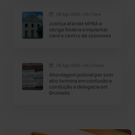
Economia
(1236)
08 Ago 2026 / Há 1 hora
Justiça atende MPBA e
Educação
(232)
obriga Seabra a implantar
canil e centro de zoonoses
Érico Cardoso
(82)
Esportes
(522)
08 Ago 2026 / Há 2 horas
Abordagem policial por som
Eventos
(24)
alto termina em confusão e
condução a delegacia em
Brumado
Feira da Mata
(23)
Guajeru
(130)
Guanambi
(3499)