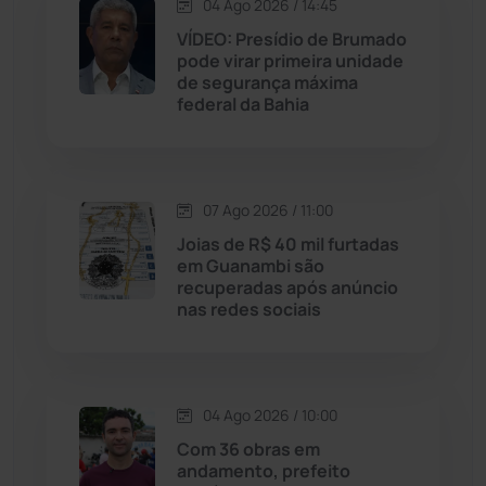
04 Ago 2026 / 14:45
Jequié
(314)
VÍDEO: Presídio de Brumado
pode virar primeira unidade
de segurança máxima
Jussiape
(98)
federal da Bahia
Justiça
(1470)
Lagoa Real
(182)
07 Ago 2026 / 11:00
Joias de R$ 40 mil furtadas
Licínio de Almeida
(118)
em Guanambi são
recuperadas após anúncio
nas redes sociais
Livramento de Nossa...
(1338)
Macaúbas
(715)
04 Ago 2026 / 10:00
Maetinga
(101)
Com 36 obras em
andamento, prefeito