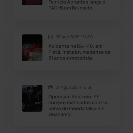
Fabrício Abrantes lança o
Malhada
(82)
PAC-B em Brumado
Malhada de Pedras
(508)
Matina
(71)
06 Ago 2026 / 14:00
Acidente na BA-148, em
Piatã, mata brumadense de
Mortugaba
(31)
31 anos e motorista
Mundo
(437)
Oliveira dos Brejinhos
(67)
07 Ago 2026 / 16:50
Operação Rastreio: PF
Palmas de Monte Alto
(263)
cumpre mandados contra
crime de moeda falsa em
Guanambi
Paramirim
(342)