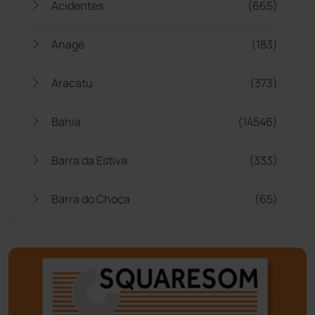
Acidentes
(665)
Anagé
(183)
Aracatu
(373)
Bahia
(14546)
Barra da Estiva
(333)
Barra do Choça
(65)
Belo Campo
(57)
Bom Jesus da Lapa
(509)
Boquira
(152)