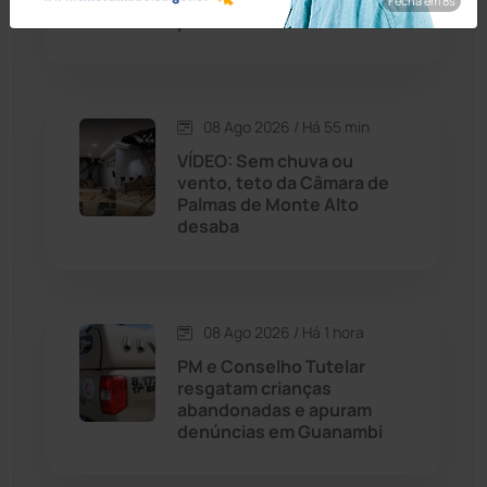
Fecha em 7s
para buffet
Caraíbas
(103)
Carinhanha
(300)
08 Ago 2026 / Há 55 min
VÍDEO: Sem chuva ou
Caturama
(65)
vento, teto da Câmara de
Palmas de Monte Alto
desaba
Chapada Diamantina
(430)
Condeúba
(133)
08 Ago 2026 / Há 1 hora
Contendas do Sincorá
(79)
PM e Conselho Tutelar
resgatam crianças
Cordeiros
(49)
abandonadas e apuram
denúncias em Guanambi
Dom Basílio
(391)