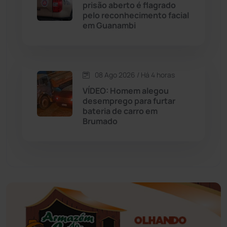
Educação
(232)
prisão aberto é flagrado
pelo reconhecimento facial
em Guanambi
Érico Cardoso
(82)
Esportes
(522)
08 Ago 2026 / Há 4 horas
Eventos
(24)
VÍDEO: Homem alegou
desemprego para furtar
bateria de carro em
Feira da Mata
(23)
Brumado
Guajeru
(130)
Guanambi
(3501)
Ibiassucê
(167)
Ibicoara
(221)