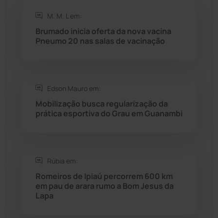
Rio do Antônio
(203)
M. M. L em:
Brumado inicia oferta da nova vacina
Rio do Pires
(98)
Pneumo 20 nas salas de vacinação
Saúde
(2429)
Edson Mauro em:
Seabra
(51)
Mobilização busca regularização da
prática esportiva do Grau em Guanambi
Sebastião Laranjeiras
(96)
Sítio do Mato
(42)
Rúbia em:
Sudoeste Baiano
(1530)
Romeiros de Ipiaú percorrem 600 km
em pau de arara rumo a Bom Jesus da
Lapa
Tanhaçu
(426)