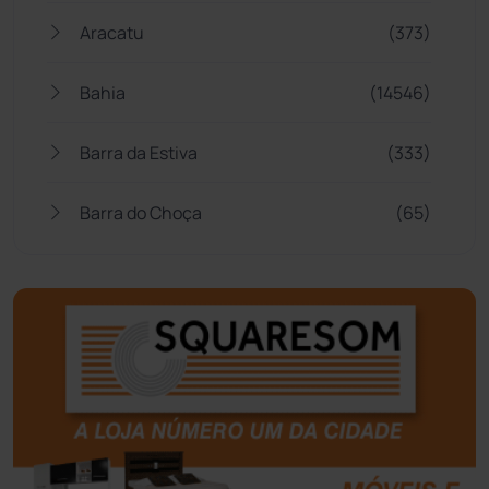
Aracatu
(373)
Bahia
(14546)
Barra da Estiva
(333)
Barra do Choça
(65)
Belo Campo
(57)
Bom Jesus da Lapa
(510)
Boquira
(152)
Botuporã
(73)