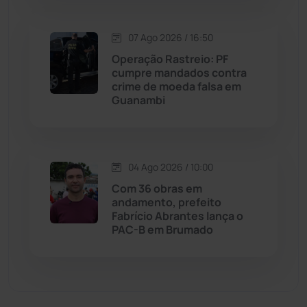
Matina
(71)
07 Ago 2026 / 16:50
Operação Rastreio: PF
Mortugaba
(31)
cumpre mandados contra
crime de moeda falsa em
Guanambi
Mundo
(437)
Oliveira dos Brejinhos
(67)
04 Ago 2026 / 10:00
Palmas de Monte Alto
(263)
Com 36 obras em
andamento, prefeito
Paramirim
(342)
Fabrício Abrantes lança o
PAC-B em Brumado
Pindaí
(103)
Piripá
(90)