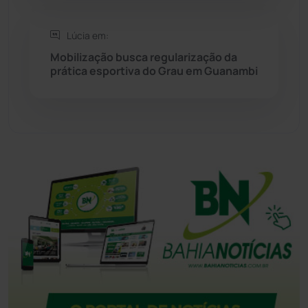
Tanque Novo
(126)
Lúcia em:
Tecnologia
(12)
Mobilização busca regularização da
prática esportiva do Grau em Guanambi
Urandi
(157)
Vitória da Conquista
(2516)