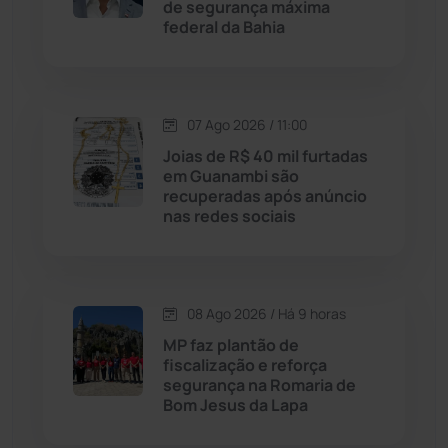
de segurança máxima
federal da Bahia
Justiça
(1470)
Lagoa Real
(182)
07 Ago 2026 / 11:00
Licínio de Almeida
(118)
Joias de R$ 40 mil furtadas
em Guanambi são
recuperadas após anúncio
Livramento de Nossa...
(1338)
nas redes sociais
Macaúbas
(715)
08 Ago 2026 / Há 9 horas
Maetinga
(101)
MP faz plantão de
fiscalização e reforça
Malhada
(82)
segurança na Romaria de
Bom Jesus da Lapa
Malhada de Pedras
(508)