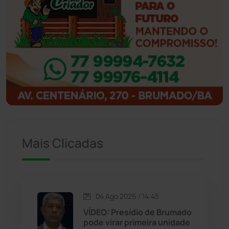
Ibipitanga
(116)
Ibitiara
(32)
Igaporã
(218)
Ituaçu
(256)
Iuiu
(173)
Mais Clicadas
Jacaraci
(97)
Jequié
(314)
04 Ago 2026 / 14:45
VÍDEO: Presídio de Brumado
pode virar primeira unidade
Jussiape
(98)