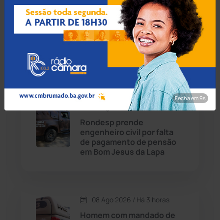
Carinhanha
(300)
08 Ago 2026 / Há 2 horas
Menor de 13 anos é
Caturama
(65)
apreendido pilotando
motocicleta furtada em
Guanambi
Chapada Diamantina
(430)
Condeúba
(133)
Fecha em 8s
08 Ago 2026 / Há 3 horas
Contendas do Sincorá
(79)
Rondesp prende
engenheiro civil por falta
Cordeiros
(49)
de pagamento de pensão
em Bom Jesus da Lapa
Dom Basílio
(391)
Economia
(1236)
08 Ago 2026 / Há 3 horas
Homem com mandado de