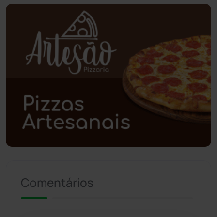
Planalto
(59)
Poções
(182)
Polícia Civil
(59)
Polícia Militar
(27)
Política
(03)
Presidente Jânio Qu...
(125)
Riacho de Santana
(309)
Comentários
Rio de Contas
(411)