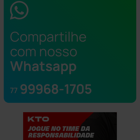
Compartilhe
com nosso
Whatsapp
99968-1705
77