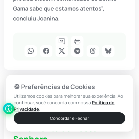
Gama sabe que estamos atentos”,
concluiu Joanina.
🍪 Preferências de Cookies
Livramento de Nossa Senhora
Utilizamos cookies para melhorar sua experiência. Ao
continuar, você concorda com nossa
Política de
Obras da nova UBS do
Privacidade
.
Taquari atingem 80% em
Concordar e Fechar
Livramento de Nossa
Senhora