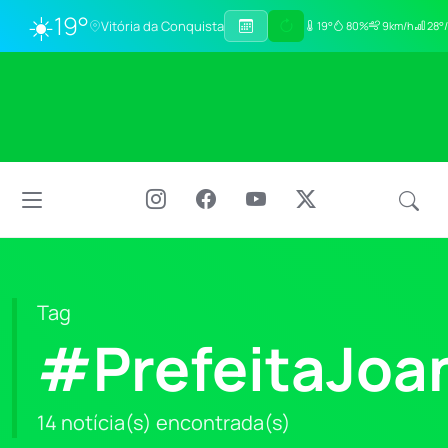
☀️
19°
Vitória da Conquista
19°
80%
9km/h
28°/
Tag
#PrefeitaJoa
14 notícia(s) encontrada(s)