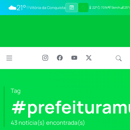
☁️
21°
Vitória da Conquista
22°
70%
5km/h
25°
Tag
#prefeituramu
43 notícia(s) encontrada(s)