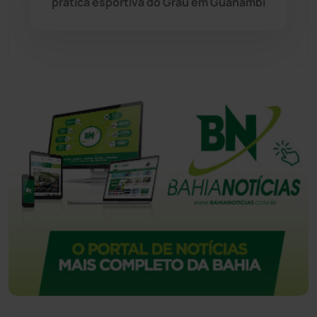
prática esportiva do Grau em Guanambi
Urandi
(155)
Vitória da Conquista
(2513)