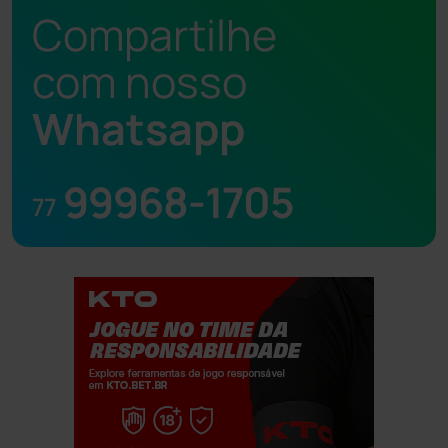
Compartilhe
com nosso
Whatsapp
99968-1705
77