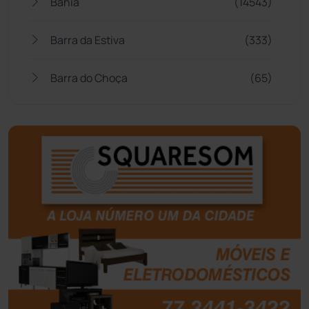
Bahia
(14543)
Barra da Estiva
(333)
Barra do Choça
(65)
Belo Campo
(57)
Bom Jesus da Lapa
(505)
Boquira
(152)
Botuporã
(72)
Brasil
(7679)
Brumado
(31950)