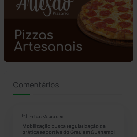
Poções
(182)
Polícia Civil
(55)
Polícia Militar
(27)
Política
(03)
Presidente Jânio Qu...
(125)
Comentários
Riacho de Santana
(309)
Rio de Contas
(410)
Edson Mauro em:
Rio do Antônio
(203)
Mobilização busca regularização da
prática esportiva do Grau em Guanambi
Rio do Pires
(97)