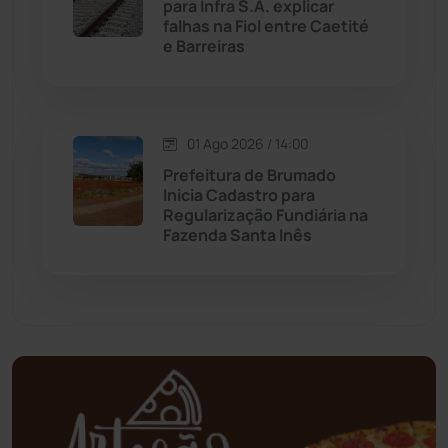
para Infra S.A. explicar
Mortugaba
(31)
falhas na Fiol entre Caetité
e Barreiras
Mundo
(436)
Oliveira dos Brejinhos
(67)
01 Ago 2026 / 14:00
Palmas de Monte Alto
(260)
Prefeitura de Brumado
Inicia Cadastro para
Regularização Fundiária na
Paramirim
(341)
Fazenda Santa Inês
Pindaí
(103)
Piripá
(90)
Planalto
(59)