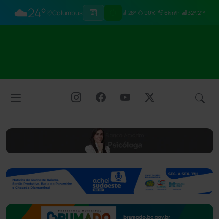
☁️
24°
Columbus
28°
90%
6km/h
32°/21°