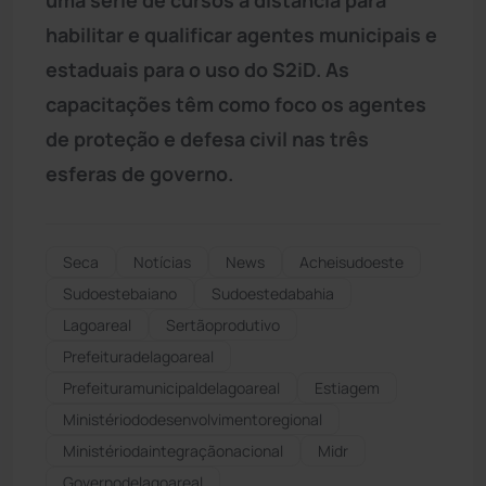
habilitar e qualificar agentes municipais e
estaduais para o uso do S2iD. As
capacitações têm como foco os agentes
de proteção e defesa civil nas três
esferas de governo.
Seca
Notícias
News
Acheisudoeste
Sudoestebaiano
Sudoestedabahia
Lagoareal
Sertãoprodutivo
Prefeituradelagoareal
Prefeituramunicipaldelagoareal
Estiagem
Ministériododesenvolvimentoregional
Ministériodaintegraçãonacional
Midr
Governodelagoareal