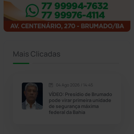
Ibitiara
(31)
Igaporã
(217)
Ituaçu
(256)
Mais Clicadas
Iuiu
(173)
Jacaraci
(97)
04 Ago 2026 / 14:45
Jequié
(311)
VÍDEO: Presídio de Brumado
pode virar primeira unidade
de segurança máxima
Jussiape
(97)
federal da Bahia
Justiça
(1464)