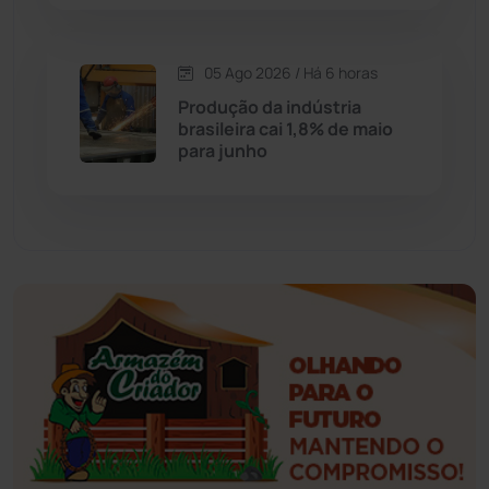
Esportes
(522)
05 Ago 2026 / Há 6 horas
Eventos
(24)
Produção da indústria
brasileira cai 1,8% de maio
para junho
Feira da Mata
(23)
Guajeru
(130)
Guanambi
(3492)
Ibiassucê
(167)
Ibicoara
(220)
Ibipitanga
(116)