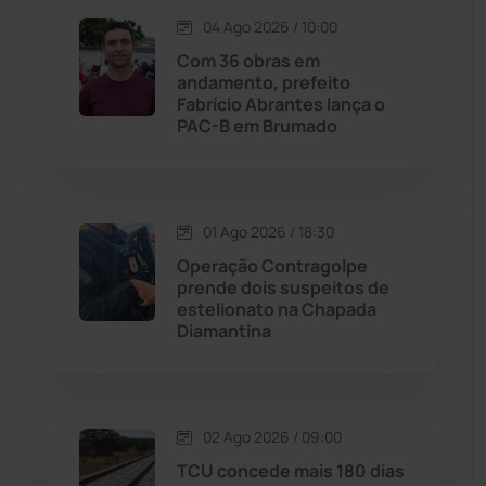
Lagoa Real
(182)
04 Ago 2026 / 10:00
Com 36 obras em
Licínio de Almeida
(118)
andamento, prefeito
Fabrício Abrantes lança o
PAC-B em Brumado
Livramento de Nossa...
(1338)
Macaúbas
(713)
01 Ago 2026 / 18:30
Maetinga
(101)
Operação Contragolpe
prende dois suspeitos de
estelionato na Chapada
Malhada
(82)
Diamantina
Malhada de Pedras
(507)
Matina
(71)
02 Ago 2026 / 09:00
TCU concede mais 180 dias