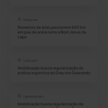
Saúde
(2427)
Rúbia em:
Seabra
(49)
Romeiros de Ipiaú percorrem 600 km
em pau de arara rumo a Bom Jesus da
Lapa
Sebastião Laranjeiras
(96)
Sítio do Mato
(42)
Lúcia em:
Sudoeste Baiano
(1530)
Mobilização busca regularização da
prática esportiva do Grau em Guanambi
Tanhaçu
(425)
Tanque Novo
(126)
Leonardo em:
Mobilização busca regularização da
Tecnologia
(12)