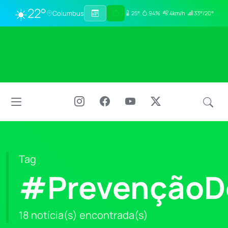
☀️
22°
Columbus
25°
94%
4km/h
33°/20°
Tag
#PrevençãoD
18 notícia(s) encontrada(s)