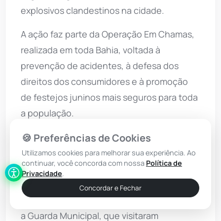
explosivos clandestinos na cidade.
A ação faz parte da Operação Em Chamas,
realizada em toda Bahia, voltada à
prevenção de acidentes, à defesa dos
direitos dos consumidores e à promoção
de festejos juninos mais seguros para toda
a população.
Em Vitória da Conquista, a fiscalização e
🍪 Preferências de Cookies
conscientização foram realizadas em
Utilizamos cookies para melhorar sua experiência. Ao
continuar, você concorda com nossa
Política de
conjunto com a Defesa Civil, a Secretaria
Privacidade
.
de Postura do município, o Corpo de
Concordar e Fechar
Bombeiros Militar (CBM), a
Polícia Militar
e
a Guarda Municipal, que visitaram