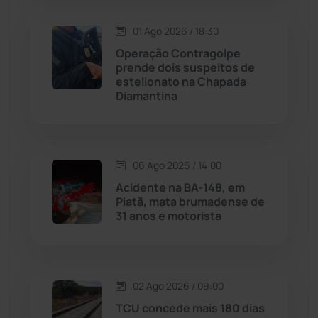
Macaúbas
(713)
01 Ago 2026 / 18:30
Operação Contragolpe
Maetinga
(101)
prende dois suspeitos de
estelionato na Chapada
Diamantina
Malhada
(82)
Malhada de Pedras
(507)
06 Ago 2026 / 14:00
Matina
(71)
Acidente na BA-148, em
Piatã, mata brumadense de
31 anos e motorista
Mortugaba
(31)
Mundo
(436)
02 Ago 2026 / 09:00
Oliveira dos Brejinhos
(67)
TCU concede mais 180 dias