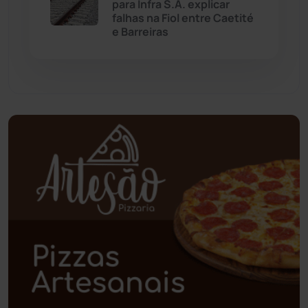
para Infra S.A. explicar
Palmas de Monte Alto
(260)
falhas na Fiol entre Caetité
e Barreiras
Paramirim
(342)
Pindaí
(103)
Piripá
(90)
Planalto
(59)
Poções
(182)
Polícia Civil
(57)
Polícia Militar
(27)