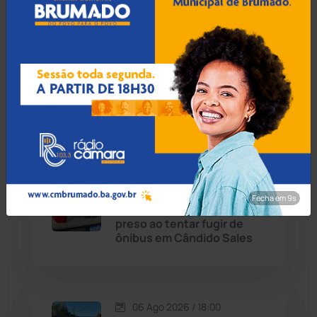
Caetité
(1504)
07 Ago 2026 / Há 4 horas
Candiba
(157)
Tanhaçu: Homem é detido
na BA-026 transportando
Cândido Sales
(121)
R$ 1,3 milhão em mala para
Alagoas
Caraíbas
(103)
Carinhanha
(299)
06 Ago 2026 / 18:30
Homem procurado por
Fecha em 8s
Caturama
(65)
tráfico em São Paulo é
preso ao tentar fugir de
ônibus em Cândido Sales
Chapada Diamantina
(430)
Condeúba
(133)
06 Ago 2026 / 18:00