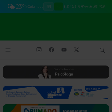
🌤️
23°
Columbus
27°
91%
4km/h
31°/22°