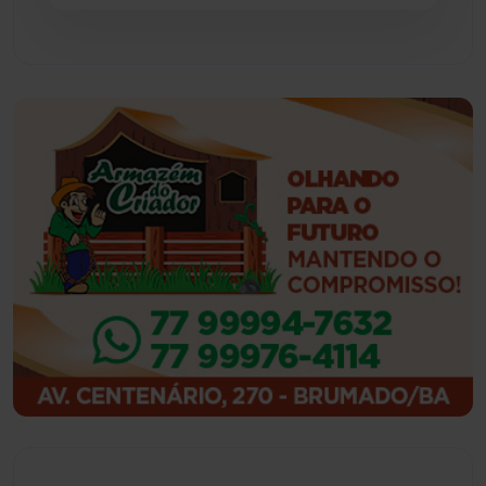
Guajeru
(130)
Guanambi
(3494)
Ibiassucê
(167)
Ibicoara
(220)
Ibipitanga
(116)
Ibitiara
(32)
Igaporã
(218)
Ituaçu
(256)