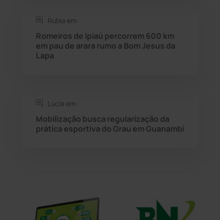
Sebastião Laranjeiras
(96)
Rúbia em:
Sítio do Mato
(42)
Romeiros de Ipiaú percorrem 600 km
em pau de arara rumo a Bom Jesus da
Lapa
Sudoeste Baiano
(1530)
Tanhaçu
(426)
Lúcia em:
Tanque Novo
(126)
Mobilização busca regularização da
prática esportiva do Grau em Guanambi
Tecnologia
(12)
Urandi
(156)
Vitória da Conquista
(2513)