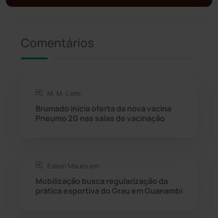
Política
(03)
Presidente Jânio Qu...
(125)
Comentários
Riacho de Santana
(309)
Rio de Contas
(410)
M. M. L em:
Brumado inicia oferta da nova vacina
Rio do Antônio
(203)
Pneumo 20 nas salas de vacinação
Rio do Pires
(98)
Edson Mauro em:
Saúde
(2427)
Mobilização busca regularização da
prática esportiva do Grau em Guanambi
Seabra
(50)