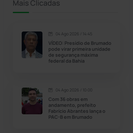
Mais Clicadas
Iuiu
(173)
Jacaraci
(97)
04 Ago 2026 / 14:45
VÍDEO: Presídio de Brumado
Jequié
(313)
pode virar primeira unidade
de segurança máxima
federal da Bahia
Jussiape
(97)
Justiça
(1466)
04 Ago 2026 / 10:00
Lagoa Real
(182)
Com 36 obras em
andamento, prefeito
Licínio de Almeida
(118)
Fabrício Abrantes lança o
PAC-B em Brumado
Livramento de Nossa...
(1338)