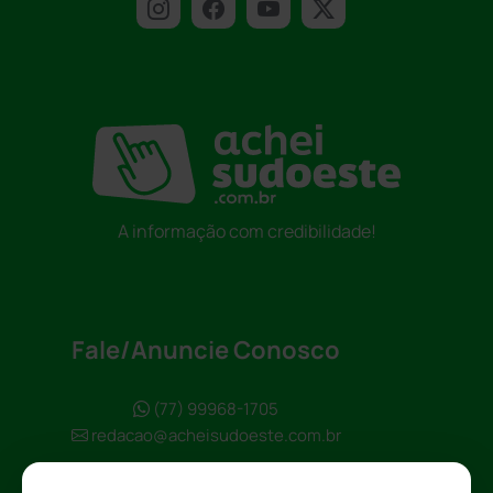
A informação com credibilidade!
Fale/Anuncie Conosco
(77) 99968-1705
redacao@acheisudoeste.com.br